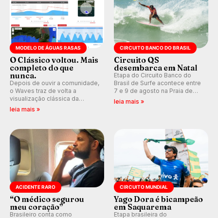
MODELO DE ÁGUAS RASAS
CIRCUITO BANCO DO BRASIL
O Clássico voltou. Mais
Circuito QS
completo do que
desembarca em Natal
nunca.
Etapa do Circuito Banco do
Depois de ouvir a comunidade,
Brasil de Surfe acontece entre
o Waves traz de volta a
7 e 9 de agosto na Praia de
visualização clássica da
Miami (RN), em disputas
leia mais »
previsão de águas rasas,
válidas pelo Qualifying Series
leia mais »
agora integrada à nova
(QS) 4.000 e pela corrida por
plataforma e com previsão das
vagas no Challenger Series.
ondas para até 16 dias.
ACIDENTE RARO
CIRCUITO MUNDIAL
“O médico segurou
Yago Dora é bicampeão
meu coração”
em Saquarema
Brasileiro conta como
Etapa brasileira do