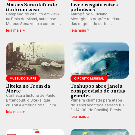
Mateus Sena defende
Livro resgata raízes
título em casa
polinésias
Campeão do circuito em 2024
Antropólogo Luciano
na Praia de Miami, natalense
Meneghello propõe releitura
Mateus Sena volta a competir
das origens do surfe,
em casa em busca de manter a
resgatando a cultura polinésia
leia mais »
leia mais »
hegemonia potiguar em etapa
e questionando a visão
do Circuito Banco do Brasil.
ocidental que transformou a
prática em esporte e indústria.
MUSEU DO SURFE
CIRCUITO MUNDIAL
Biteka no Trem da
Teahupoo abre janela
Morte
com previsão de ondas
grandes
Conheça a história de Paulo
Bittencourt, o Biteka, que
Primeira chamada para etapa
cruzou a América do Sul rumo
do Tahiti acontece sábado (8)
ao Pacífico em uma jornada
às 14h30 (de Brasília). Previsão
leia mais »
que se tornou um marco de
indica swell consistente.
leia mais »
aventura, resiliência e paixão
Medina embarca para evento e
pelo surfe.
WSL divulga baterias, com
Kelly Slater convidado.