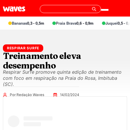
Bananas
0,3 - 0,5m
Praia Brava
0,6 - 0,9m
Juquei
0,5 - 0,8
RESPIRAR SURFE
Treinamento eleva
desempenho
Respirar Surfe promove quinta edição de treinamento
com foco em respiração na Praia do Rosa, Imbituba
(SC).
Por Redação Waves
14/02/2024