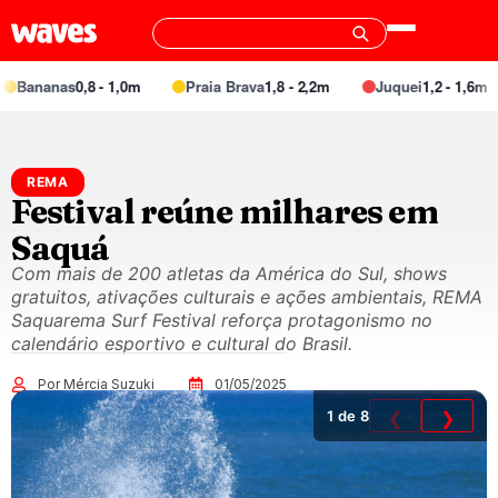
ananas
0,8 - 1,0m
Praia Brava
1,8 - 2,2m
Juquei
1,2 - 1,6m
REMA
Festival reúne milhares em
Saquá
Com mais de 200 atletas da América do Sul, shows
gratuitos, ativações culturais e ações ambientais, REMA
Saquarema Surf Festival reforça protagonismo no
calendário esportivo e cultural do Brasil.
Por Mércia Suzuki
01/05/2025
1
de 8
❮
❯