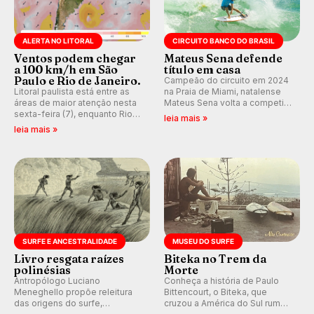
ALERTA NO LITORAL
CIRCUITO BANCO DO BRASIL
Ventos podem chegar
Mateus Sena defende
a 100 km/h em São
título em casa
Paulo e Rio de Janeiro.
Campeão do circuito em 2024
Litoral paulista está entre as
na Praia de Miami, natalense
áreas de maior atenção nesta
Mateus Sena volta a competir
sexta-feira (7), enquanto Rio
em casa em busca de manter a
leia mais »
de Janeiro também recebe
hegemonia potiguar em etapa
leia mais »
alerta para ventos fortes.
do Circuito Banco do Brasil.
Rajadas já chegaram a 97,2
km/h em Itanhaém.
SURFE E ANCESTRALIDADE
MUSEU DO SURFE
Livro resgata raízes
Biteka no Trem da
polinésias
Morte
Antropólogo Luciano
Conheça a história de Paulo
Meneghello propõe releitura
Bittencourt, o Biteka, que
das origens do surfe,
cruzou a América do Sul rumo