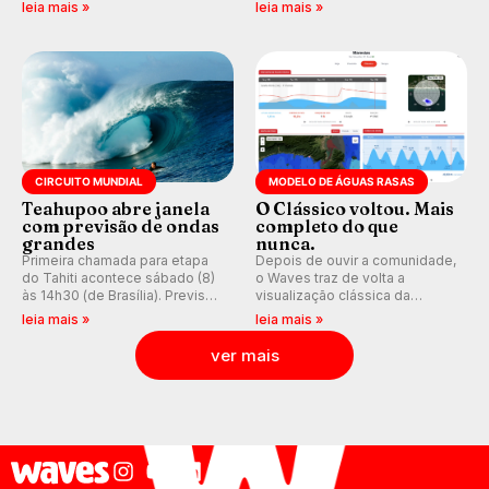
resgatando a cultura polinésia
ao Pacífico em uma jornada
leia mais »
leia mais »
e questionando a visão
que se tornou um marco de
ocidental que transformou a
aventura, resiliência e paixão
prática em esporte e indústria.
pelo surfe.
CIRCUITO MUNDIAL
MODELO DE ÁGUAS RASAS
Teahupoo abre janela
O Clássico voltou. Mais
com previsão de ondas
completo do que
grandes
nunca.
Primeira chamada para etapa
Depois de ouvir a comunidade,
do Tahiti acontece sábado (8)
o Waves traz de volta a
às 14h30 (de Brasília). Previsão
visualização clássica da
indica swell consistente.
previsão de águas rasas,
leia mais »
leia mais »
Medina embarca para evento e
agora integrada à nova
WSL divulga baterias, com
plataforma e com previsão das
ver mais
Kelly Slater convidado.
ondas para até 16 dias.