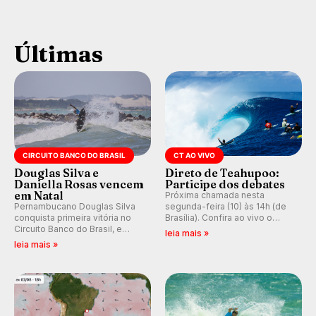
Últimas
CIRCUITO BANCO DO BRASIL
CT AO VIVO
Douglas Silva e
Direto de Teahupoo:
Daniella Rosas vencem
Participe dos debates
em Natal
Próxima chamada nesta
Pernambucano Douglas Silva
segunda-feira (10) às 14h (de
conquista primeira vitória no
Brasília). Confira ao vivo o
Circuito Banco do Brasil, e
Outerknown Tahiti Pro 2026 e
leia mais »
peruana Daniella Rosas vence
participe dos comentários e
leia mais »
no feminino na etapa de Natal,
debates no nosso fórum,
disputada na Praia de Miami
durante as etapas da WSL.
(RN).