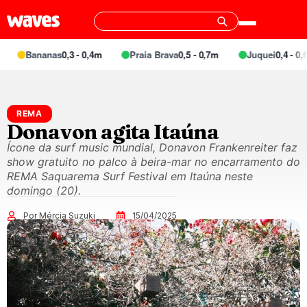
Bananas
0,3 - 0,4m
Praia Brava
0,5 - 0,7m
Juquei
0,4 - 0,6m
REMA
Donavon agita Itaúna
Ícone da surf music mundial, Donavon Frankenreiter faz
show gratuito no palco à beira-mar no encarramento do
REMA Saquarema Surf Festival em Itaúna neste
domingo (20).
Por Mércia Suzuki
15/04/2025