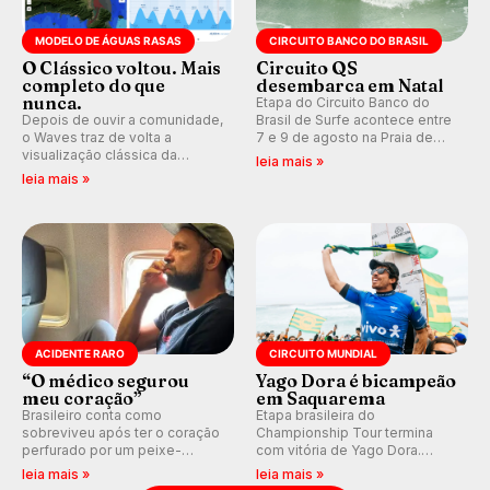
MODELO DE ÁGUAS RASAS
CIRCUITO BANCO DO BRASIL
O Clássico voltou. Mais
Circuito QS
completo do que
desembarca em Natal
nunca.
Etapa do Circuito Banco do
Depois de ouvir a comunidade,
Brasil de Surfe acontece entre
o Waves traz de volta a
7 e 9 de agosto na Praia de
visualização clássica da
Miami (RN), em disputas
leia mais »
previsão de águas rasas,
válidas pelo Qualifying Series
leia mais »
agora integrada à nova
(QS) 4.000 e pela corrida por
plataforma e com previsão das
vagas no Challenger Series.
ondas para até 16 dias.
ACIDENTE RARO
CIRCUITO MUNDIAL
“O médico segurou
Yago Dora é bicampeão
meu coração”
em Saquarema
Brasileiro conta como
Etapa brasileira do
sobreviveu após ter o coração
Championship Tour termina
perfurado por um peixe-
com vitória de Yago Dora.
agulha enquanto surfava na
Sawyer Lindblad vence entre
leia mais »
leia mais »
Costa Rica.
as mulheres e Leonardo