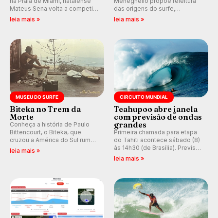
na Praia de Miami, natalense
Meneghello propõe releitura
Mateus Sena volta a competir
das origens do surfe,
em casa em busca de manter a
resgatando a cultura polinésia
leia mais »
leia mais »
hegemonia potiguar em etapa
e questionando a visão
do Circuito Banco do Brasil.
ocidental que transformou a
prática em esporte e indústria.
MUSEU DO SURFE
CIRCUITO MUNDIAL
Biteka no Trem da
Teahupoo abre janela
Morte
com previsão de ondas
grandes
Conheça a história de Paulo
Bittencourt, o Biteka, que
Primeira chamada para etapa
cruzou a América do Sul rumo
do Tahiti acontece sábado (8)
ao Pacífico em uma jornada
às 14h30 (de Brasília). Previsão
leia mais »
que se tornou um marco de
indica swell consistente.
leia mais »
aventura, resiliência e paixão
Medina embarca para evento e
pelo surfe.
WSL divulga baterias, com
Kelly Slater convidado.