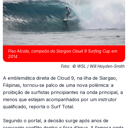
Piso Alcala, campeão do Siargao Cloud 9 Surfing Cup em
2014
Foto:
© WSL / Will Hayden-Smith
A emblemática direita de Cloud 9, na ilha de Siargao,
Filipinas, tornou-se palco de uma nova polêmica: a
proibição de surfistas principiantes na onda principal, a
menos que estejam acompanhados por um instrutor
qualificado, reporta o Surf Total.
Segundo o portal, a decisão surge após anos de
crescente conflito dentro e fora d’água. A famosa onda,