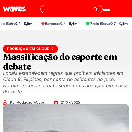
o Sahy
0,4 - 0,5m
Bananas
0,4 - 0,4m
Praia Brava
0,7 - 0,8m
PROIBIÇÃO EM CLOUD 9
Massificação do esporte em
debate
Locais estabelecem regras que proíbem iniciantes em
Cloud 9, Filipinas, por conta de acidentes no pico.
Norma reacende debate sobre popularização em massa
do surfe.
Por Redação Waves
21/07/2025