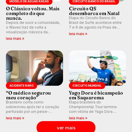
MODELO DE ÁGUAS RASAS
CIRCUITO BANCO DO BRASIL
O Clássico voltou. Mais
Circuito QS
completo do que
desembarca em Natal
nunca.
Etapa do Circuito Banco do
Depois de ouvir a comunidade,
Brasil de Surfe acontece entre
o Waves traz de volta a
7 e 9 de agosto na Praia de
visualização clássica da
Miami (RN), em disputas
leia mais »
previsão de águas rasas,
válidas pelo Qualifying Series
leia mais »
agora integrada à nova
(QS) 4.000 e pela corrida por
plataforma e com previsão das
vagas no Challenger Series.
ondas para até 16 dias.
ACIDENTE RARO
CIRCUITO MUNDIAL
“O médico segurou
Yago Dora é bicampeão
meu coração”
em Saquarema
Brasileiro conta como
Etapa brasileira do
sobreviveu após ter o coração
Championship Tour termina
perfurado por um peixe-
com vitória de Yago Dora.
agulha enquanto surfava na
Sawyer Lindblad vence entre
leia mais »
leia mais »
Costa Rica.
as mulheres e Leonardo
Fioravanti assume liderança do
ver mais
ranking mundial da WSL, na