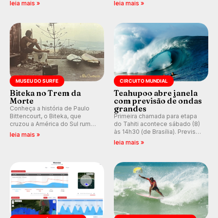
em casa em busca de manter a
resgatando a cultura polinésia
leia mais »
leia mais »
hegemonia potiguar em etapa
e questionando a visão
do Circuito Banco do Brasil.
ocidental que transformou a
prática em esporte e indústria.
MUSEU DO SURFE
CIRCUITO MUNDIAL
Biteka no Trem da
Teahupoo abre janela
Morte
com previsão de ondas
grandes
Conheça a história de Paulo
Bittencourt, o Biteka, que
Primeira chamada para etapa
cruzou a América do Sul rumo
do Tahiti acontece sábado (8)
ao Pacífico em uma jornada
às 14h30 (de Brasília). Previsão
leia mais »
que se tornou um marco de
indica swell consistente.
leia mais »
aventura, resiliência e paixão
Medina embarca para evento e
pelo surfe.
WSL divulga baterias, com
Kelly Slater convidado.