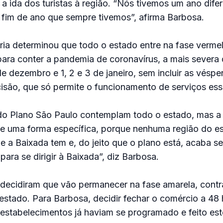
 a ida dos turistas à região. “Nós tivemos um ano dife
 fim de ano que sempre tivemos”, afirma Barbosa.
ria determinou que todo o estado entre na fase verme
para conter a pandemia de coronavírus, a mais severa 
de dezembro e 1, 2 e 3 de janeiro, sem incluir as véspe
são, que só permite o funcionamento de serviços esse
do Plano São Paulo contemplam todo o estado, mas a
 de uma forma específica, porque nenhuma região do e
 a Baixada tem e, do jeito que o plano está, acaba s
 para se dirigir à Baixada”, diz Barbosa.
 decidiram que vão permanecer na fase amarela, contr
stado. Para Barbosa, decidir fechar o comércio a 48
 estabelecimentos já haviam se programado e feito es