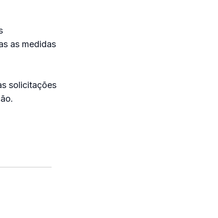
s
as as medidas
s solicitações
ção.