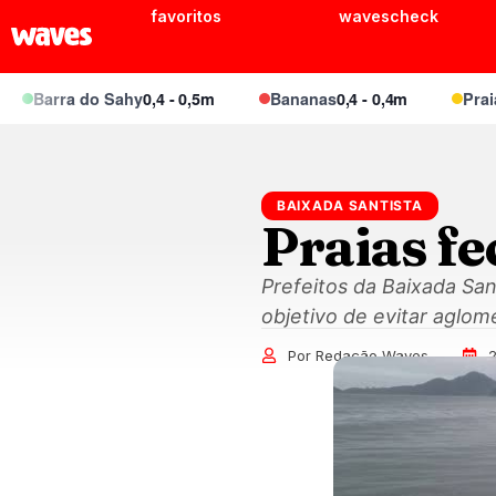
favoritos
wavescheck
Barra do Sahy
0,4 - 0,5m
Bananas
0,4 - 0,4m
Praia Br
BAIXADA SANTISTA
Praias fe
Prefeitos da Baixada San
objetivo de evitar aglom
Por Redação Waves