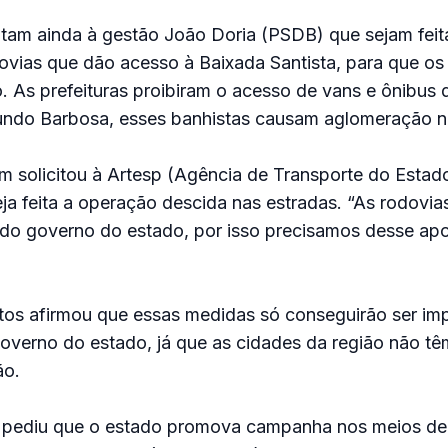
citam ainda à gestão João Doria (PSDB) que sejam feita
dovias que dão acesso à Baixada Santista, para que os 
ão. As prefeituras proibiram o acesso de vans e ônibus 
gundo Barbosa, esses banhistas causam aglomeração na
solicitou à Artesp (Agência de Transporte do Estad
ja feita a operação descida nas estradas. “As rodovia
do governo do estado, por isso precisamos desse apoi
ntos afirmou que essas medidas só conseguirão ser i
verno do estado, já que as cidades da região não têm
ão.
a pediu que o estado promova campanha nos meios d