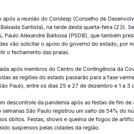
ito após a reunião do Condesp (Conselho de Desenvol
Baixada Santista), na tarde desta quarta-feira (23). 
os, Paulo Alexandre Barbosa (PSDB), que também pres
des vão solicitar o apoio do governo do estado, por m
ntir o fechamento das praias.
mada após membros do Centro de Contingência da Cov
das as regiões do estado passarão para a fase verme
 São Paulo, entre os dias 25 e 27 de dezembro e 1 a 3 d
m descontrole da pandemia após as festas de fim de 
ro semanas São Paulo registrou um salto de 54% do n
s óbitos. Festas, shows e queima de fogos de artifíc
sido suspensos pelas cidades da região.