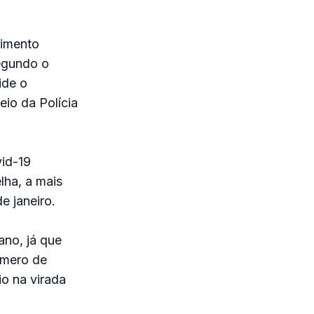
vimento
Segundo o
ide o
eio da Polícia
id-19
lha, a mais
e janeiro.
ano, já que
úmero de
io na virada