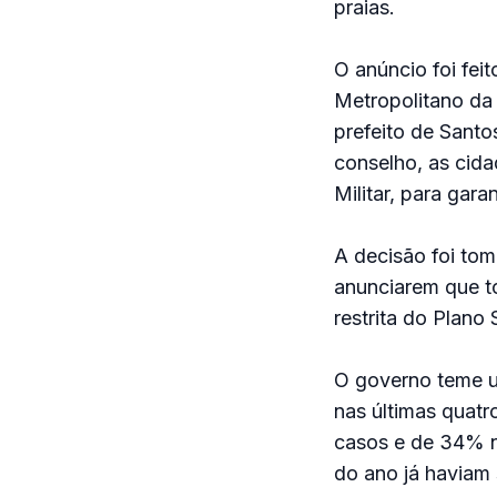
praias.
O anúncio foi fe
Metropolitano da 
prefeito de Sant
conselho, as cida
Militar, para gara
A decisão foi to
anunciarem que to
restrita do Plano
O governo teme u
nas últimas quat
casos e de 34% no
do ano já haviam 