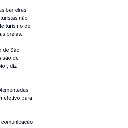
s barreiras
turistas não
de turismo de
s praias.
o de São
s são de
o”, diz
mplementadas
 efetivo para
e comunicação