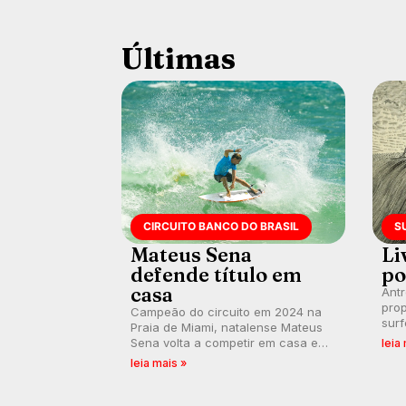
Últimas
CIRCUITO BANCO DO BRASIL
S
Mateus Sena
Li
defende título em
po
casa
Ant
prop
Campeão do circuito em 2024 na
surf
Praia de Miami, natalense Mateus
poli
Sena volta a competir em casa em
leia
ocid
busca de manter a hegemonia
leia mais »
prát
potiguar em etapa do Circuito
Banco do Brasil.