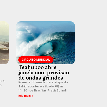
CIRCUITO MUNDIAL
Teahupoo abre
janela com previsão
de ondas grandes
ou a
Primeira chamada para etapa do
co
Tahiti acontece sábado (8) às
 um
14h30 (de Brasília). Previsão indica
e
swell consistente. Medina
leia mais »
embarca para evento e WSL
divulga baterias, com Kelly Slater
convidado.