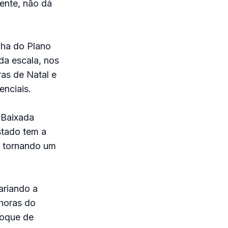
rente, não dá
lha do Plano
da escala, nos
ras de Natal e
nciais.
 Baixada
stado tem a
e tornando um
ariando a
 horas do
toque de