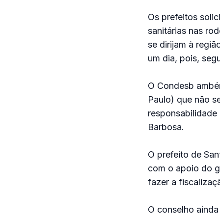
Os prefeitos soli
sanitárias nas ro
se dirijam à regi
um dia, pois, se
O Condesb ambém 
Paulo) que não se
responsabilidade 
Barbosa.
O prefeito de Sa
com o apoio do go
fazer a fiscalizaç
O conselho aind