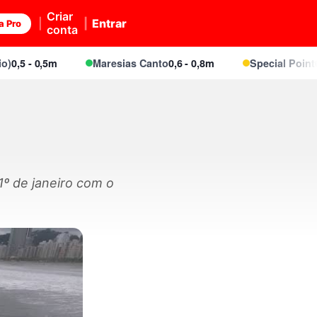
Criar
Entrar
a Pro
conta
5 - 0,5m
Maresias Canto
0,6 - 0,8m
Special Point
0,6 - 
1º de janeiro com o