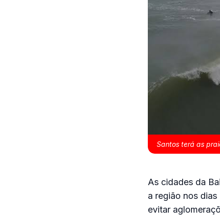
Santos terá as pra
As cidades da Bai
a região nos dias
evitar aglomeraçõ