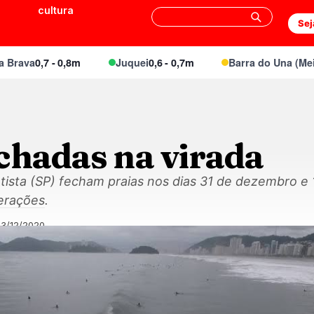
cultura
Sej
ava
0,7 - 0,8m
Juquei
0,6 - 0,7m
Barra do Una (Meio)
0,
chadas na virada
tista (SP) fecham praias nos dias 31 de dezembro e 
erações.
23/12/2020