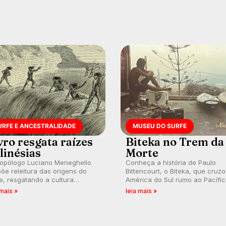
URFE E ANCESTRALIDADE
MUSEU DO SURFE
vro resgata raízes
Biteka no Trem da
linésias
Morte
ropólogo Luciano Meneghello
Conheça a história de Paulo
õe releitura das origens do
Bittencourt, o Biteka, que cruz
e, resgatando a cultura
América do Sul rumo ao Pacífi
nésia e questionando a visão
em uma jornada que se tornou
 mais »
leia mais »
ental que transformou a
marco de aventura, resiliência 
ica em esporte e indústria.
paixão pelo surfe.