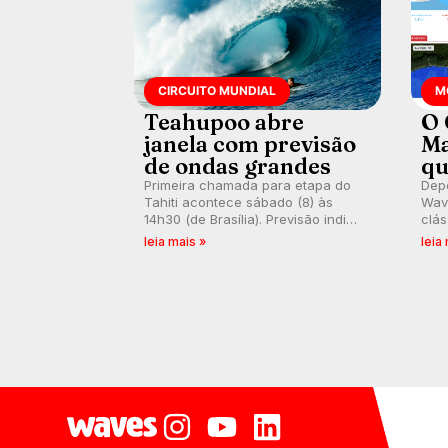
CIRCUITO MUNDIAL
M
Teahupoo abre
O 
janela com previsão
Ma
de ondas grandes
qu
Primeira chamada para etapa do
Depo
Tahiti acontece sábado (8) às
Wave
14h30 (de Brasília). Previsão indica
clás
swell consistente. Medina
rasa
leia mais »
leia
embarca para evento e WSL
plat
divulga baterias, com Kelly Slater
onda
convidado.