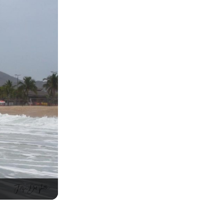
Daniel Fachini, Praia de Massaguaçu, Caraguatatu