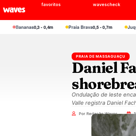
favoritos
wavescheck
Bananas
0,3 - 0,4m
Praia Brava
0,5 - 0,7m
Juquei
0
PRAIA DE MASSAGUAÇU
Daniel F
shorebre
Ondulação de leste encai
Valle registra Daniel Fac
Por Redação Waves
1