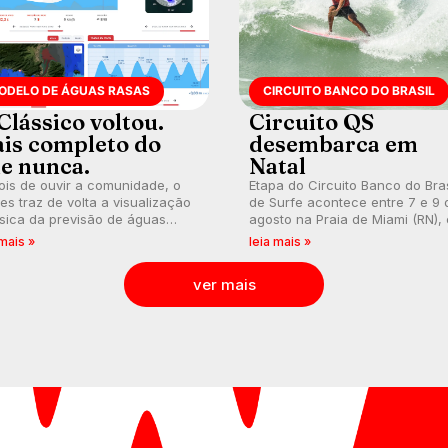
ODELO DE ÁGUAS RASAS
CIRCUITO BANCO DO BRASIL
Clássico voltou.
Circuito QS
is completo do
desembarca em
e nunca.
Natal
is de ouvir a comunidade, o
Etapa do Circuito Banco do Bras
s traz de volta a visualização
de Surfe acontece entre 7 e 9 
sica da previsão de águas
agosto na Praia de Miami (RN),
s, agora integrada à nova
disputas válidas pelo Qualifying
 mais »
leia mais »
aforma e com previsão das
Series (QS) 4.000 e pela corrid
s para até 16 dias.
por vagas no Challenger Series
ver mais