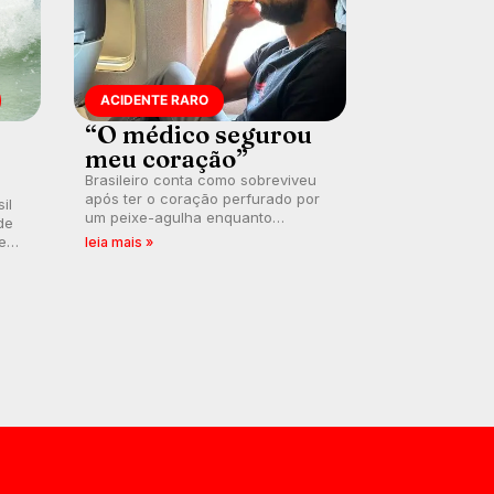
ACIDENTE RARO
“O médico segurou
meu coração”
Brasileiro conta como sobreviveu
após ter o coração perfurado por
il
um peixe-agulha enquanto
de
surfava na Costa Rica.
 em
leia mais »
a
.