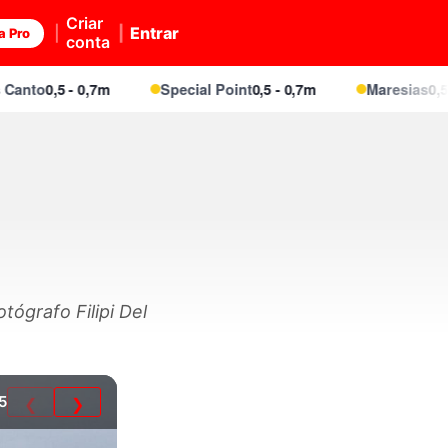
Criar
Entrar
a Pro
conta
to
0,5 - 0,7m
Special Point
0,5 - 0,7m
Maresias
0,5 - 0
ógrafo Filipi Del
5
❮
❯