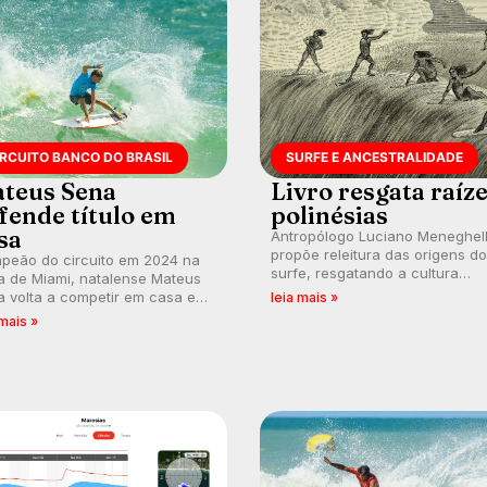
IRCUITO BANCO DO BRASIL
SURFE E ANCESTRALIDADE
teus Sena
Livro resgata raíz
fende título em
polinésias
sa
Antropólogo Luciano Meneghel
propõe releitura das origens do
peão do circuito em 2024 na
surfe, resgatando a cultura
a de Miami, natalense Mateus
polinésia e questionando a vis
 volta a competir em casa em
leia mais »
ocidental que transformou a
ca de manter a hegemonia
 mais »
prática em esporte e indústria.
guar em etapa do Circuito
o do Brasil.