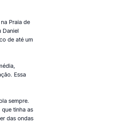
na Praia de
u Daniel
ico de até um
média,
ação. Essa
ola sempre.
 que tinha as
ber das ondas