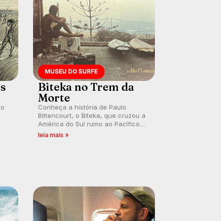
MUSEU DO SURFE
es
Biteka no Trem da
Morte
lo
Conheça a história de Paulo
Bittencourt, o Biteka, que cruzou a
América do Sul rumo ao Pacífico
ão
em uma jornada que se tornou um
leia mais »
marco de aventura, resiliência e
paixão pelo surfe.