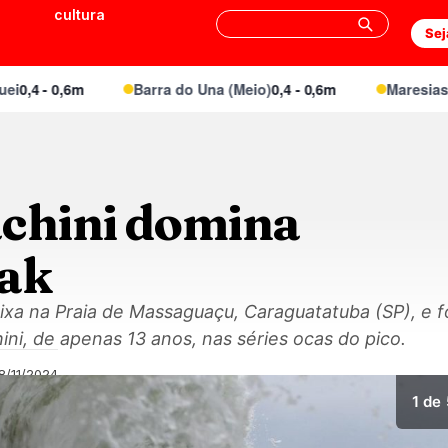
cultura
Sej
,4 - 0,6m
Barra do Una (Meio)
0,4 - 0,6m
Maresias Can
achini domina
ak
xa na Praia de Massaguaçu, Caraguatatuba (SP), e fot
hini, de apenas 13 anos, nas séries ocas do pico.
8/11/2024
1
de 