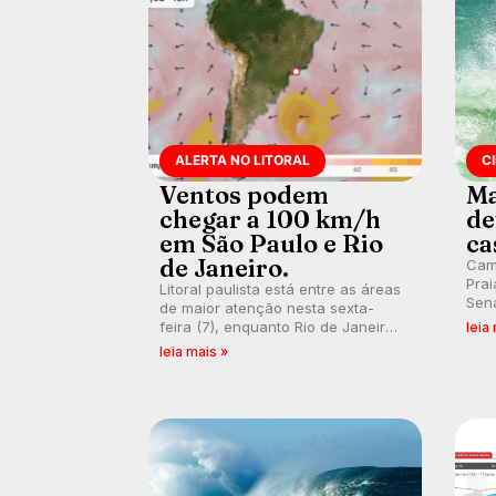
ALERTA NO LITORAL
C
Ventos podem
Ma
chegar a 100 km/h
de
em São Paulo e Rio
ca
de Janeiro.
Cam
Prai
Litoral paulista está entre as áreas
Sena
de maior atenção nesta sexta-
bus
feira (7), enquanto Rio de Janeiro
leia
poti
também recebe alerta para ventos
leia mais »
Banc
fortes. Rajadas já chegaram a 97,2
km/h em Itanhaém.