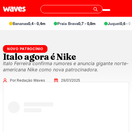
Bananas
0,4 - 0,4m
Praia Brava
0,7 - 0,8m
Juquei
0,6 - 0,
NOVO PATROCÍNIO
Italo agora é Nike
Italo Ferreira confirma rumores e anuncia gigante norte-
americana Nike como nova patrocinadora.
Por Redação Waves
29/01/2025