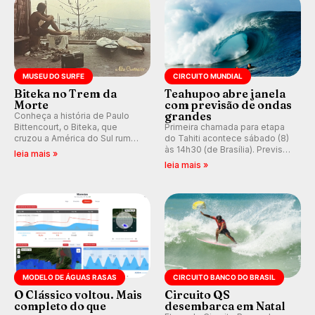
MUSEU DO SURFE
CIRCUITO MUNDIAL
Biteka no Trem da
Teahupoo abre janela
Morte
com previsão de ondas
grandes
Conheça a história de Paulo
Bittencourt, o Biteka, que
Primeira chamada para etapa
cruzou a América do Sul rumo
do Tahiti acontece sábado (8)
ao Pacífico em uma jornada
às 14h30 (de Brasília). Previsão
leia mais »
que se tornou um marco de
indica swell consistente.
leia mais »
aventura, resiliência e paixão
Medina embarca para evento e
pelo surfe.
WSL divulga baterias, com
Kelly Slater convidado.
MODELO DE ÁGUAS RASAS
CIRCUITO BANCO DO BRASIL
O Clássico voltou. Mais
Circuito QS
completo do que
desembarca em Natal