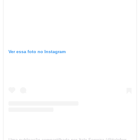
Ver essa foto no Instagram
Uma publicação compartilhada por Italo Ferreira (@italoferreira)