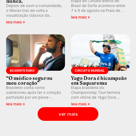
nunca.
Etapa do Circuito Banco do
Depois de ouvir a comunidade,
Brasil de Surfe acontece entre
o Waves traz de volta a
7 e 9 de agosto na Praia de
visualização clássica da
Miami (RN), em disputas
leia mais »
previsão de águas rasas,
válidas pelo Qualifying Series
leia mais »
agora integrada à nova
(QS) 4.000 e pela corrida por
plataforma e com previsão das
vagas no Challenger Series.
ondas para até 16 dias.
ACIDENTE RARO
CIRCUITO MUNDIAL
“O médico segurou
Yago Dora é bicampeão
meu coração”
em Saquarema
Brasileiro conta como
Etapa brasileira do
sobreviveu após ter o coração
Championship Tour termina
perfurado por um peixe-
com vitória de Yago Dora.
agulha enquanto surfava na
Sawyer Lindblad vence entre
leia mais »
leia mais »
Costa Rica.
as mulheres e Leonardo
Fioravanti assume liderança do
ver mais
ranking mundial da WSL, na
etapa de Saquarema.