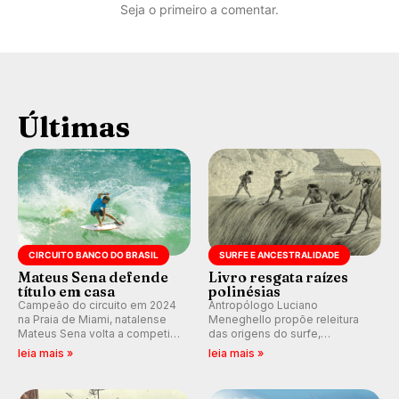
Seja o primeiro a comentar.
Últimas
CIRCUITO BANCO DO BRASIL
SURFE E ANCESTRALIDADE
Mateus Sena defende
Livro resgata raízes
título em casa
polinésias
Campeão do circuito em 2024
Antropólogo Luciano
na Praia de Miami, natalense
Meneghello propõe releitura
Mateus Sena volta a competir
das origens do surfe,
em casa em busca de manter a
resgatando a cultura polinésia
leia mais »
leia mais »
hegemonia potiguar em etapa
e questionando a visão
do Circuito Banco do Brasil.
ocidental que transformou a
prática em esporte e indústria.