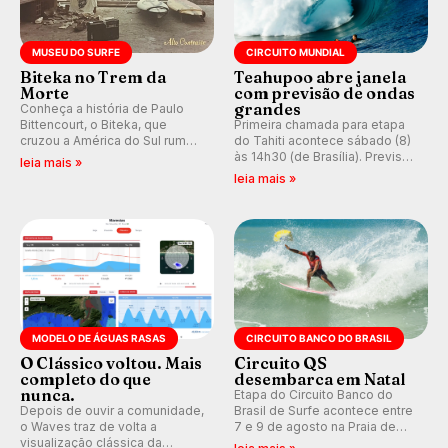
MUSEU DO SURFE
CIRCUITO MUNDIAL
Biteka no Trem da
Teahupoo abre janela
Morte
com previsão de ondas
grandes
Conheça a história de Paulo
Bittencourt, o Biteka, que
Primeira chamada para etapa
cruzou a América do Sul rumo
do Tahiti acontece sábado (8)
ao Pacífico em uma jornada
às 14h30 (de Brasília). Previsão
leia mais »
que se tornou um marco de
indica swell consistente.
leia mais »
aventura, resiliência e paixão
Medina embarca para evento e
pelo surfe.
WSL divulga baterias, com
Kelly Slater convidado.
MODELO DE ÁGUAS RASAS
CIRCUITO BANCO DO BRASIL
O Clássico voltou. Mais
Circuito QS
completo do que
desembarca em Natal
nunca.
Etapa do Circuito Banco do
Depois de ouvir a comunidade,
Brasil de Surfe acontece entre
o Waves traz de volta a
7 e 9 de agosto na Praia de
visualização clássica da
Miami (RN), em disputas