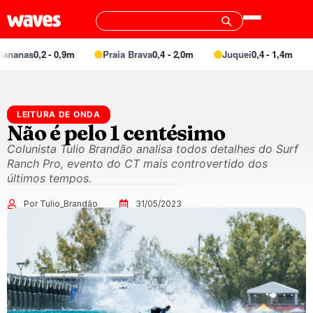
0,2 - 0,9m
Praia Brava
0,4 - 2,0m
Juquei
0,4 - 1,4m
Barra
LEITURA DE ONDA
Não é pelo 1 centésimo
Colunista Tulio Brandão analisa todos detalhes do Surf
Ranch Pro, evento do CT mais controvertido dos
últimos tempos.
Por Tulio_Brandão
31/05/2023