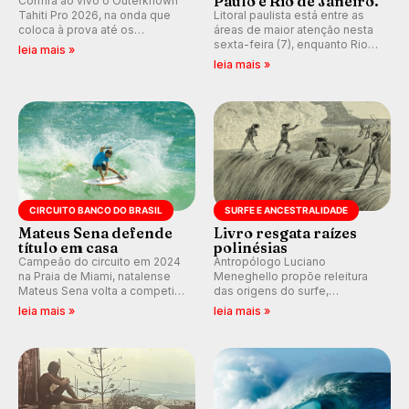
Paulo e Rio de Janeiro.
Confira ao vivo o Outerknown
Tahiti Pro 2026, na onda que
Litoral paulista está entre as
coloca à prova até os
áreas de maior atenção nesta
melhores surfistas do mundo.
sexta-feira (7), enquanto Rio
leia mais »
E participe dos debates em
de Janeiro também recebe
leia mais »
tempo real durante as etapas
alerta para ventos fortes.
do Mundial da WSL.
Rajadas já chegaram a 97,2
km/h em Itanhaém.
CIRCUITO BANCO DO BRASIL
SURFE E ANCESTRALIDADE
Mateus Sena defende
Livro resgata raízes
título em casa
polinésias
Campeão do circuito em 2024
Antropólogo Luciano
na Praia de Miami, natalense
Meneghello propõe releitura
Mateus Sena volta a competir
das origens do surfe,
em casa em busca de manter a
resgatando a cultura polinésia
leia mais »
leia mais »
hegemonia potiguar em etapa
e questionando a visão
do Circuito Banco do Brasil.
ocidental que transformou a
prática em esporte e indústria.