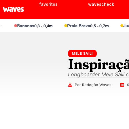
favoritos
wavescheck
Bananas
0,3 - 0,4m
Praia Brava
0,5 - 0,7m
Juque
MELE SAILI
Inspiraçã
Longboarder Mele Saili 
Por Redação Waves