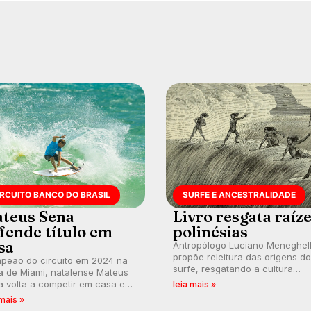
IRCUITO BANCO DO BRASIL
SURFE E ANCESTRALIDADE
teus Sena
Livro resgata raíz
fende título em
polinésias
sa
Antropólogo Luciano Meneghel
propõe releitura das origens do
peão do circuito em 2024 na
surfe, resgatando a cultura
a de Miami, natalense Mateus
polinésia e questionando a vis
 volta a competir em casa em
leia mais »
ocidental que transformou a
ca de manter a hegemonia
 mais »
prática em esporte e indústria.
guar em etapa do Circuito