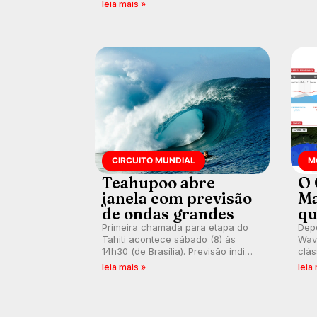
também recebe alerta para ventos
leia mais »
Banc
fortes. Rajadas já chegaram a 97,2
km/h em Itanhaém.
CIRCUITO MUNDIAL
M
Teahupoo abre
O 
janela com previsão
Ma
de ondas grandes
qu
Primeira chamada para etapa do
Depo
Tahiti acontece sábado (8) às
Wave
14h30 (de Brasília). Previsão indica
clás
swell consistente. Medina
rasa
leia mais »
leia
embarca para evento e WSL
plat
divulga baterias, com Kelly Slater
onda
convidado.