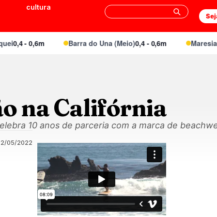
cultura
Sej
i
0,4 - 0,6m
Barra do Una (Meio)
0,4 - 0,6m
Maresias C
o na Califórnia
celebra 10 anos de parceria com a marca de beachw
02/05/2022