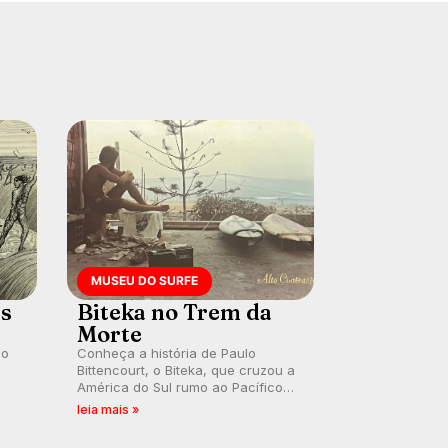
MUSEU DO SURFE
es
Biteka no Trem da
Morte
lo
Conheça a história de Paulo
Bittencourt, o Biteka, que cruzou a
América do Sul rumo ao Pacífico
ão
em uma jornada que se tornou um
leia mais »
marco de aventura, resiliência e
paixão pelo surfe.