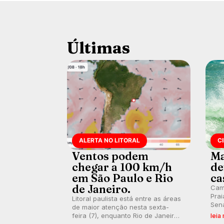
Últimas
ALERTA NO LITORAL
C
Ventos podem
Ma
chegar a 100 km/h
de
em São Paulo e Rio
ca
de Janeiro.
Cam
Prai
Litoral paulista está entre as áreas
Sena
de maior atenção nesta sexta-
bus
feira (7), enquanto Rio de Janeiro
leia
poti