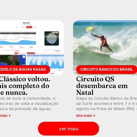
o do Brasil.
ODELO DE ÁGUAS RASAS
CIRCUITO BANCO DO BRASIL
Clássico voltou.
Circuito QS
is completo do
desembarca em
e nunca.
Natal
is de ouvir a comunidade, o
Etapa do Circuito Banco do Bras
s traz de volta a visualização
de Surfe acontece entre 7 e 9 
sica da previsão de águas
agosto na Praia de Miami (RN),
s, agora integrada à nova
disputas válidas pelo Qualifying
 mais »
leia mais »
aforma e com previsão das
Series (QS) 4.000 e pela corrid
s para até 16 dias.
por vagas no Challenger Series
ver mais