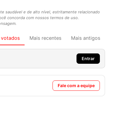
 saudável e de alto nível, estritamente relacionado
você concorda com nossos termos de uso.
mensagem.
 votados
Mais recentes
Mais antigos
Entrar
Fale com a equipe