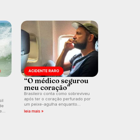
ACIDENTE RARO
“O médico segurou
meu coração”
Brasileiro conta como sobreviveu
após ter o coração perfurado por
il
um peixe-agulha enquanto
de
surfava na Costa Rica.
 em
leia mais »
a
.