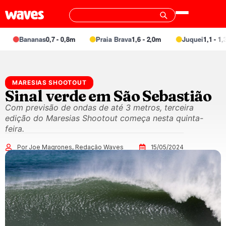
Bananas
0,7 - 0,8m
Praia Brava
1,6 - 2,0m
Juquei
1,1 - 1,3m
MARESIAS SHOOTOUT
Sinal verde em São Sebastião
Com previsão de ondas de até 3 metros, terceira
edição do Maresias Shootout começa nesta quinta-
feira.
Por Joe Magrones, Redação Waves
15/05/2024