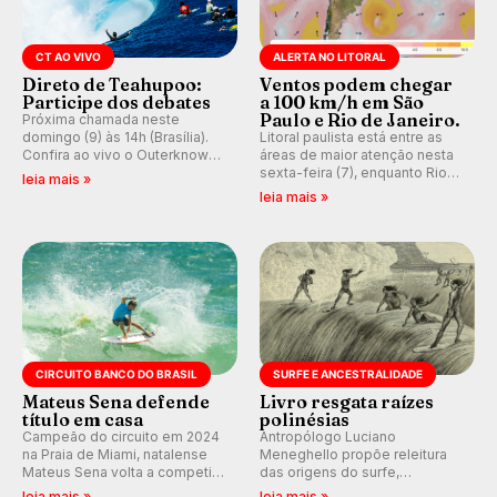
CT AO VIVO
ALERTA NO LITORAL
Direto de Teahupoo:
Ventos podem chegar
Participe dos debates
a 100 km/h em São
Paulo e Rio de Janeiro.
Próxima chamada neste
domingo (9) às 14h (Brasília).
Litoral paulista está entre as
Confira ao vivo o Outerknown
áreas de maior atenção nesta
Tahiti Pro 2026 e participe dos
sexta-feira (7), enquanto Rio
leia mais »
comentários e debates em
de Janeiro também recebe
leia mais »
tempo real no nosso fórum,
alerta para ventos fortes.
durante as etapas da WSL.
Rajadas já chegaram a 97,2
km/h em Itanhaém.
CIRCUITO BANCO DO BRASIL
SURFE E ANCESTRALIDADE
Mateus Sena defende
Livro resgata raízes
título em casa
polinésias
Campeão do circuito em 2024
Antropólogo Luciano
na Praia de Miami, natalense
Meneghello propõe releitura
Mateus Sena volta a competir
das origens do surfe,
em casa em busca de manter a
resgatando a cultura polinésia
leia mais »
leia mais »