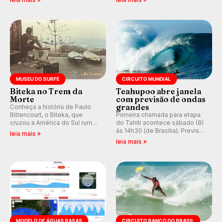
hegemonia potiguar em etapa
e questionando a visão
do Circuito Banco do Brasil.
ocidental que transformou a
prática em esporte e indústria.
MUSEU DO SURFE
CIRCUITO MUNDIAL
Biteka no Trem da
Teahupoo abre janela
Morte
com previsão de ondas
grandes
Conheça a história de Paulo
Bittencourt, o Biteka, que
Primeira chamada para etapa
cruzou a América do Sul rumo
do Tahiti acontece sábado (8)
ao Pacífico em uma jornada
às 14h30 (de Brasília). Previsão
leia mais »
que se tornou um marco de
indica swell consistente.
leia mais »
aventura, resiliência e paixão
Medina embarca para evento e
pelo surfe.
WSL divulga baterias, com
Kelly Slater convidado.
MODELO DE ÁGUAS RASAS
CIRCUITO BANCO DO BRASIL