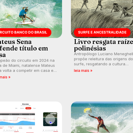
IRCUITO BANCO DO BRASIL
SURFE E ANCESTRALIDADE
teus Sena
Livro resgata raíz
fende título em
polinésias
sa
Antropólogo Luciano Meneghel
propõe releitura das origens do
peão do circuito em 2024 na
surfe, resgatando a cultura
a de Miami, natalense Mateus
polinésia e questionando a vis
 volta a competir em casa em
leia mais »
ocidental que transformou a
ca de manter a hegemonia
 mais »
prática em esporte e indústria.
guar em etapa do Circuito
o do Brasil.