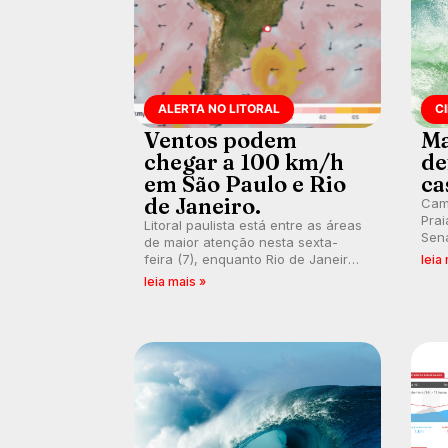
ALERTA NO LITORAL
C
Ventos podem
Ma
chegar a 100 km/h
de
em São Paulo e Rio
ca
de Janeiro.
Cam
Prai
Litoral paulista está entre as áreas
Sena
de maior atenção nesta sexta-
bus
feira (7), enquanto Rio de Janeiro
leia
poti
também recebe alerta para ventos
leia mais »
Banc
fortes. Rajadas já chegaram a 97,2
km/h em Itanhaém.