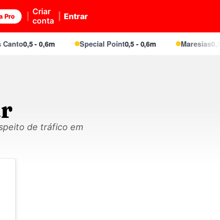
Criar
Entrar
a Pro
conta
nto
0,5 - 0,6m
Special Point
0,5 - 0,6m
Maresias
0,5 - 
r
speito de tráfico em