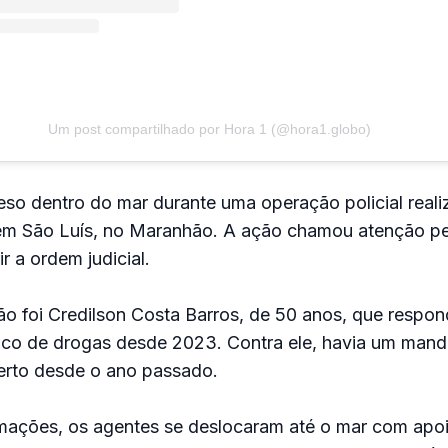
Um post compartilhado por Hora 1 (@hora1.globo)
o dentro do mar durante uma operação policial reali
em São Luís, no Maranhão. A ação chamou atenção p
ir a ordem judicial.
o foi Credilson Costa Barros, de 50 anos, que respo
fico de drogas desde 2023. Contra ele, havia um mand
erto desde o ano passado.
mações, os agentes se deslocaram até o mar com apoi