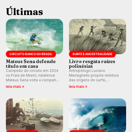
Últimas
CIRCUITO BANCO DO BRASIL
SURFE E ANCESTRALIDADE
Mateus Sena defende
Livro resgata raízes
título em casa
polinésias
Campeão do circuito em 2024
Antropólogo Luciano
na Praia de Miami, natalense
Meneghello propõe releitura
Mateus Sena volta a competir
das origens do surfe,
em casa em busca de manter a
resgatando a cultura polinésia
leia mais »
leia mais »
hegemonia potiguar em etapa
e questionando a visão
do Circuito Banco do Brasil.
ocidental que transformou a
prática em esporte e indústria.