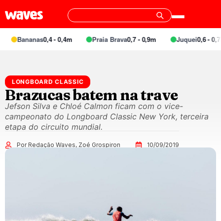
Bananas
0,4 - 0,4m
Praia Brava
0,7 - 0,9m
Juquei
0,6 - 0,7m
LONGBOARD CLASSIC
Brazucas batem na trave
Jefson Silva e Chloé Calmon ficam com o vice-
campeonato do Longboard Classic New York, terceira
etapa do circuito mundial.
Por Redação Waves, Zoé Grospiron
10/09/2019