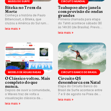
MUSEU DO SURFE
CIRCUITO MUNDIAL
Biteka no Trem da
Teahupoo abre janela
Morte
com previsão de ondas
grandes
Conheça a história de Paulo
Bittencourt, o Biteka, que
Primeira chamada para etapa
cruzou a América do Sul rumo
do Tahiti acontece sábado (8)
ao Pacífico em uma jornada
às 14h30 (de Brasília). Previsão
leia mais »
que se tornou um marco de
indica swell consistente.
leia mais »
aventura, resiliência e paixão
Medina embarca para evento e
pelo surfe.
WSL divulga baterias, com
Kelly Slater convidado.
MODELO DE ÁGUAS RASAS
CIRCUITO BANCO DO BRASIL
O Clássico voltou. Mais
Circuito QS
completo do que
desembarca em Natal
nunca.
Etapa do Circuito Banco do
Depois de ouvir a comunidade,
Brasil de Surfe acontece entre
o Waves traz de volta a
7 e 9 de agosto na Praia de
visualização clássica da
Miami (RN), em disputas
leia mais »
previsão de águas rasas,
válidas pelo Qualifying Series
leia mais »
agora integrada à nova
(QS) 4.000 e pela corrida por
plataforma e com previsão das
vagas no Challenger Series.