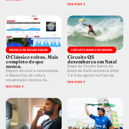
que se tornou um marco de
indica swell consistente.
leia mais »
aventura, resiliência e paixão
Medina embarca para evento e
pelo surfe.
WSL divulga baterias, com
Kelly Slater convidado.
MODELO DE ÁGUAS RASAS
CIRCUITO BANCO DO BRASIL
O Clássico voltou. Mais
Circuito QS
completo do que
desembarca em Natal
nunca.
Etapa do Circuito Banco do
Depois de ouvir a comunidade,
Brasil de Surfe acontece entre
o Waves traz de volta a
7 e 9 de agosto na Praia de
visualização clássica da
Miami (RN), em disputas
leia mais »
previsão de águas rasas,
válidas pelo Qualifying Series
leia mais »
agora integrada à nova
(QS) 4.000 e pela corrida por
plataforma e com previsão das
vagas no Challenger Series.
ondas para até 16 dias.