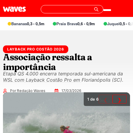
Bananas
0,3 - 0,5m
Praia Brava
0,6 - 0,9m
Juquei
0,5 - 0,8m
LAYBACK PRO COSTÃO 2026
Associação ressalta a
importância
Etapa QS 4.000 encerra temporada sul-americana da
WSL com Layback Costão Pro em Florianópolis (SC).
Por Redação Waves
17/03/2026
1
de 6
❮
❯