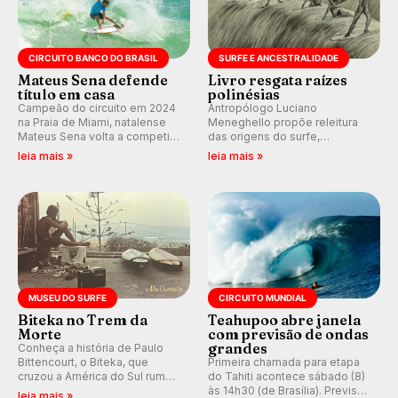
CIRCUITO BANCO DO BRASIL
SURFE E ANCESTRALIDADE
Mateus Sena defende
Livro resgata raízes
título em casa
polinésias
Campeão do circuito em 2024
Antropólogo Luciano
na Praia de Miami, natalense
Meneghello propõe releitura
Mateus Sena volta a competir
das origens do surfe,
em casa em busca de manter a
resgatando a cultura polinésia
leia mais »
leia mais »
hegemonia potiguar em etapa
e questionando a visão
do Circuito Banco do Brasil.
ocidental que transformou a
prática em esporte e indústria.
MUSEU DO SURFE
CIRCUITO MUNDIAL
Biteka no Trem da
Teahupoo abre janela
Morte
com previsão de ondas
grandes
Conheça a história de Paulo
Bittencourt, o Biteka, que
Primeira chamada para etapa
cruzou a América do Sul rumo
do Tahiti acontece sábado (8)
ao Pacífico em uma jornada
às 14h30 (de Brasília). Previsão
leia mais »