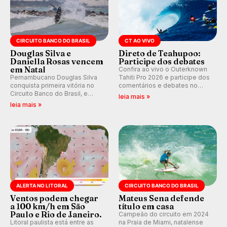
CIRCUITO BANCO DO BRASIL
CT AO VIVO
Douglas Silva e
Direto de Teahupoo:
Daniella Rosas vencem
Participe dos debates
em Natal
Confira ao vivo o Outerknown
Pernambucano Douglas Silva
Tahiti Pro 2026 e participe dos
conquista primeira vitória no
comentários e debates no
Circuito Banco do Brasil, e
nosso fórum, durante as
leia mais »
peruana Daniella Rosas vence
etapas da WSL.
leia mais »
no feminino na etapa de Natal,
disputada na Praia de Miami
(RN).
ALERTA NO LITORAL
CIRCUITO BANCO DO BRASIL
Ventos podem chegar
Mateus Sena defende
a 100 km/h em São
título em casa
Paulo e Rio de Janeiro.
Campeão do circuito em 2024
Litoral paulista está entre as
na Praia de Miami, natalense