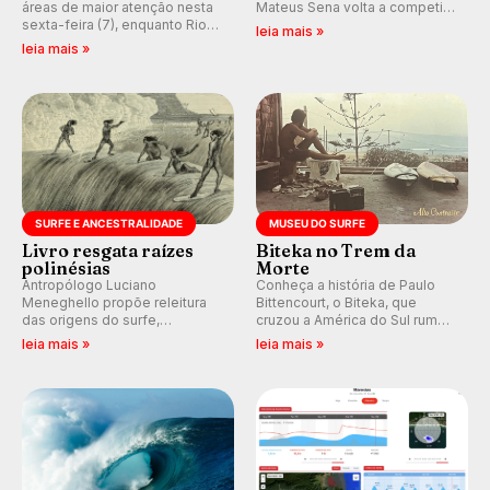
áreas de maior atenção nesta
Mateus Sena volta a competir
sexta-feira (7), enquanto Rio
em casa em busca de manter a
leia mais »
de Janeiro também recebe
hegemonia potiguar em etapa
leia mais »
alerta para ventos fortes.
do Circuito Banco do Brasil.
Rajadas já chegaram a 97,2
km/h em Itanhaém.
SURFE E ANCESTRALIDADE
MUSEU DO SURFE
Livro resgata raízes
Biteka no Trem da
polinésias
Morte
Antropólogo Luciano
Conheça a história de Paulo
Meneghello propõe releitura
Bittencourt, o Biteka, que
das origens do surfe,
cruzou a América do Sul rumo
resgatando a cultura polinésia
ao Pacífico em uma jornada
leia mais »
leia mais »
e questionando a visão
que se tornou um marco de
ocidental que transformou a
aventura, resiliência e paixão
prática em esporte e indústria.
pelo surfe.