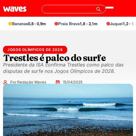
Bananas
0,8 - 0,9m
Praia Brava
1,8 - 2,1m
Juquei
1,2 - 1,5
JOGOS OLÍMPICOS DE 2028
Trestles é palco do surfe
Presidente da ISA confirma Trestles como palco das
disputas de surfe nos Jogos Olímpicos de 2028.
Por Redação Waves
15/04/2025