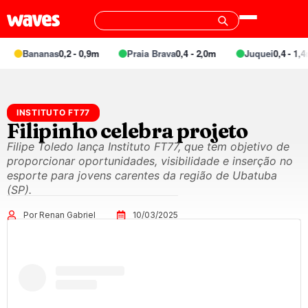
Bananas
0,2 - 0,9m
Praia Brava
0,4 - 2,0m
Juquei
0,4 - 1,4m
INSTITUTO FT77
Filipinho celebra projeto
Filipe Toledo lança Instituto FT77, que tem objetivo de
proporcionar oportunidades, visibilidade e inserção no
esporte para jovens carentes da região de Ubatuba
(SP).
Por Renan Gabriel
10/03/2025