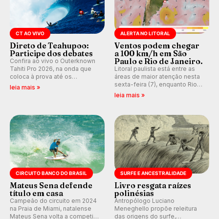
CT AO VIVO
ALERTA NO LITORAL
Direto de Teahupoo:
Ventos podem chegar
Participe dos debates
a 100 km/h em São
Paulo e Rio de Janeiro.
Confira ao vivo o Outerknown
Tahiti Pro 2026, na onda que
Litoral paulista está entre as
coloca à prova até os
áreas de maior atenção nesta
melhores surfistas do mundo.
sexta-feira (7), enquanto Rio
leia mais »
E participe dos debates em
de Janeiro também recebe
leia mais »
tempo real durante as etapas
alerta para ventos fortes.
do Mundial da WSL.
Rajadas já chegaram a 97,2
km/h em Itanhaém.
CIRCUITO BANCO DO BRASIL
SURFE E ANCESTRALIDADE
Mateus Sena defende
Livro resgata raízes
título em casa
polinésias
Campeão do circuito em 2024
Antropólogo Luciano
na Praia de Miami, natalense
Meneghello propõe releitura
Mateus Sena volta a competir
das origens do surfe,