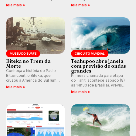
em casa em busca de manter a
resgatando a cultura polinésia
leia mais »
leia mais »
hegemonia potiguar em etapa
e questionando a visão
do Circuito Banco do Brasil.
ocidental que transformou a
prática em esporte e indústria.
MUSEU DO SURFE
CIRCUITO MUNDIAL
Biteka no Trem da
Teahupoo abre janela
Morte
com previsão de ondas
grandes
Conheça a história de Paulo
Bittencourt, o Biteka, que
Primeira chamada para etapa
cruzou a América do Sul rumo
do Tahiti acontece sábado (8)
ao Pacífico em uma jornada
às 14h30 (de Brasília). Previsão
leia mais »
que se tornou um marco de
indica swell consistente.
leia mais »
aventura, resiliência e paixão
Medina embarca para evento e
pelo surfe.
WSL divulga baterias, com
Kelly Slater convidado.