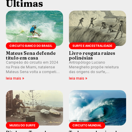
Últimas
CIRCUITO BANCO DO BRASIL
SURFE E ANCESTRALIDADE
Mateus Sena defende
Livro resgata raízes
título em casa
polinésias
Campeão do circuito em 2024
Antropólogo Luciano
na Praia de Miami, natalense
Meneghello propõe releitura
Mateus Sena volta a competir
das origens do surfe,
em casa em busca de manter a
resgatando a cultura polinésia
leia mais »
leia mais »
hegemonia potiguar em etapa
e questionando a visão
do Circuito Banco do Brasil.
ocidental que transformou a
prática em esporte e indústria.
MUSEU DO SURFE
CIRCUITO MUNDIAL