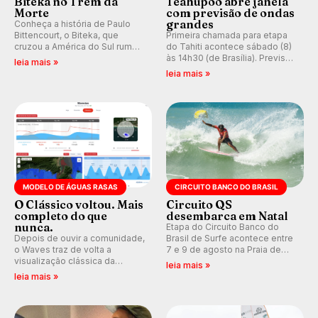
Biteka no Trem da
Teahupoo abre janela
Morte
com previsão de ondas
grandes
Conheça a história de Paulo
Bittencourt, o Biteka, que
Primeira chamada para etapa
cruzou a América do Sul rumo
do Tahiti acontece sábado (8)
ao Pacífico em uma jornada
às 14h30 (de Brasília). Previsão
leia mais »
que se tornou um marco de
indica swell consistente.
leia mais »
aventura, resiliência e paixão
Medina embarca para evento e
pelo surfe.
WSL divulga baterias, com
Kelly Slater convidado.
MODELO DE ÁGUAS RASAS
CIRCUITO BANCO DO BRASIL
O Clássico voltou. Mais
Circuito QS
completo do que
desembarca em Natal
nunca.
Etapa do Circuito Banco do
Depois de ouvir a comunidade,
Brasil de Surfe acontece entre
o Waves traz de volta a
7 e 9 de agosto na Praia de
visualização clássica da
Miami (RN), em disputas
leia mais »
previsão de águas rasas,
válidas pelo Qualifying Series
leia mais »
agora integrada à nova
(QS) 4.000 e pela corrida por
plataforma e com previsão das
vagas no Challenger Series.
ondas para até 16 dias.