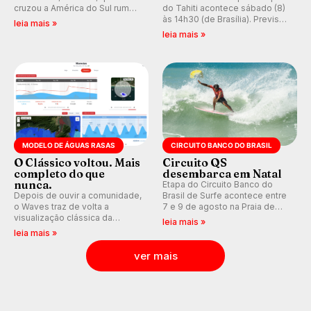
cruzou a América do Sul rumo
do Tahiti acontece sábado (8)
ao Pacífico em uma jornada
às 14h30 (de Brasília). Previsão
leia mais »
que se tornou um marco de
indica swell consistente.
leia mais »
aventura, resiliência e paixão
Medina embarca para evento e
pelo surfe.
WSL divulga baterias, com
Kelly Slater convidado.
MODELO DE ÁGUAS RASAS
CIRCUITO BANCO DO BRASIL
O Clássico voltou. Mais
Circuito QS
completo do que
desembarca em Natal
nunca.
Etapa do Circuito Banco do
Depois de ouvir a comunidade,
Brasil de Surfe acontece entre
o Waves traz de volta a
7 e 9 de agosto na Praia de
visualização clássica da
Miami (RN), em disputas
leia mais »
previsão de águas rasas,
válidas pelo Qualifying Series
leia mais »
agora integrada à nova
(QS) 4.000 e pela corrida por
plataforma e com previsão das
vagas no Challenger Series.
ver mais
ondas para até 16 dias.