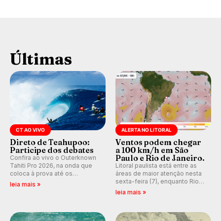
Últimas
CT AO VIVO
ALERTA NO LITORAL
Direto de Teahupoo:
Ventos podem chegar
Participe dos debates
a 100 km/h em São
Paulo e Rio de Janeiro.
Confira ao vivo o Outerknown
Tahiti Pro 2026, na onda que
Litoral paulista está entre as
coloca à prova até os
áreas de maior atenção nesta
melhores surfistas do mundo.
sexta-feira (7), enquanto Rio
leia mais »
E participe dos debates em
de Janeiro também recebe
leia mais »
tempo real durante as etapas
alerta para ventos fortes.
do Mundial da WSL.
Rajadas já chegaram a 97,2
km/h em Itanhaém.