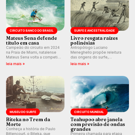
CIRCUITO BANCO DO BRASIL
SURFE E ANCESTRALIDADE
Mateus Sena defende
Livro resgata raízes
título em casa
polinésias
Campeão do circuito em 2024
Antropólogo Luciano
na Praia de Miami, natalense
Meneghello propõe releitura
Mateus Sena volta a competir
das origens do surfe,
em casa em busca de manter a
resgatando a cultura polinésia
leia mais »
leia mais »
hegemonia potiguar em etapa
e questionando a visão
do Circuito Banco do Brasil.
ocidental que transformou a
prática em esporte e indústria.
MUSEU DO SURFE
CIRCUITO MUNDIAL
Biteka no Trem da
Teahupoo abre janela
Morte
com previsão de ondas
grandes
Conheça a história de Paulo
Bittencourt, o Biteka, que
Primeira chamada para etapa