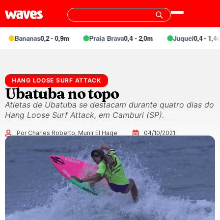
Bananas
0,2 - 0,9m
Praia Brava
0,4 - 2,0m
Juquei
0,4 - 1,4m
HANG LOOSE SURF ATTACK
Ubatuba no topo
Atletas de Ubatuba se destacam durante quatro dias do
Hang Loose Surf Attack, em Camburi (SP).
Por Charles Roberto, Munir El Hage
04/10/2021