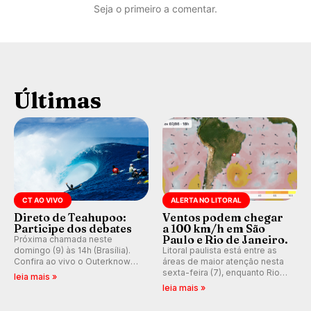
Seja o primeiro a comentar.
Últimas
CT AO VIVO
ALERTA NO LITORAL
Direto de Teahupoo:
Ventos podem chegar
Participe dos debates
a 100 km/h em São
Paulo e Rio de Janeiro.
Próxima chamada neste
domingo (9) às 14h (Brasília).
Litoral paulista está entre as
Confira ao vivo o Outerknown
áreas de maior atenção nesta
Tahiti Pro 2026 e participe dos
sexta-feira (7), enquanto Rio
leia mais »
comentários e debates em
de Janeiro também recebe
leia mais »
tempo real no nosso fórum,
alerta para ventos fortes.
durante as etapas da WSL.
Rajadas já chegaram a 97,2