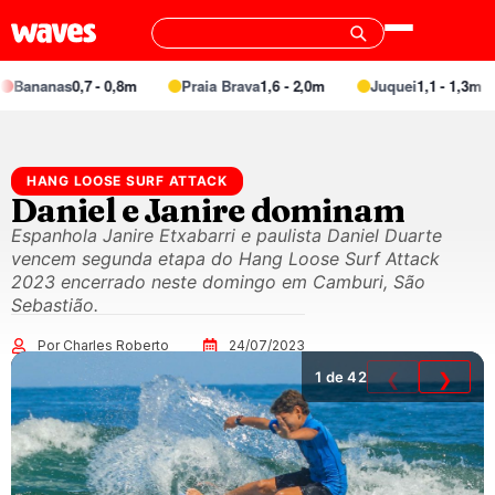
ananas
0,7 - 0,8m
Praia Brava
1,6 - 2,0m
Juquei
1,1 - 1,3m
HANG LOOSE SURF ATTACK
Daniel e Janire dominam
Espanhola Janire Etxabarri e paulista Daniel Duarte
vencem segunda etapa do Hang Loose Surf Attack
2023 encerrado neste domingo em Camburi, São
Sebastião.
Por Charles Roberto
24/07/2023
1
de 42
❮
❯