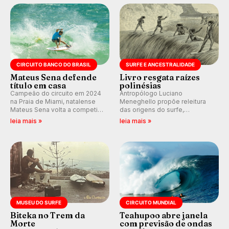
km/h em Itanhaém.
CIRCUITO BANCO DO BRASIL
SURFE E ANCESTRALIDADE
Mateus Sena defende
Livro resgata raízes
título em casa
polinésias
Campeão do circuito em 2024
Antropólogo Luciano
na Praia de Miami, natalense
Meneghello propõe releitura
Mateus Sena volta a competir
das origens do surfe,
em casa em busca de manter a
resgatando a cultura polinésia
leia mais »
leia mais »
hegemonia potiguar em etapa
e questionando a visão
do Circuito Banco do Brasil.
ocidental que transformou a
prática em esporte e indústria.
MUSEU DO SURFE
CIRCUITO MUNDIAL
Biteka no Trem da
Teahupoo abre janela
Morte
com previsão de ondas