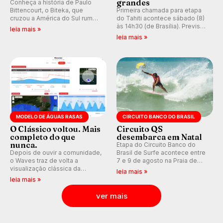
grandes
Conheça a história de Paulo
Bittencourt, o Biteka, que
Primeira chamada para etapa
cruzou a América do Sul rumo
do Tahiti acontece sábado (8)
ao Pacífico em uma jornada
às 14h30 (de Brasília). Previsão
leia mais »
que se tornou um marco de
indica swell consistente.
leia mais »
aventura, resiliência e paixão
Medina embarca para evento e
pelo surfe.
WSL divulga baterias, com
Kelly Slater convidado.
MODELO DE ÁGUAS RASAS
CIRCUITO BANCO DO BRASIL
O Clássico voltou. Mais
Circuito QS
completo do que
desembarca em Natal
nunca.
Etapa do Circuito Banco do
Depois de ouvir a comunidade,
Brasil de Surfe acontece entre
o Waves traz de volta a
7 e 9 de agosto na Praia de
visualização clássica da
Miami (RN), em disputas
leia mais »
previsão de águas rasas,
válidas pelo Qualifying Series
leia mais »
agora integrada à nova
(QS) 4.000 e pela corrida por
plataforma e com previsão das
vagas no Challenger Series.
ver mais
ondas para até 16 dias.