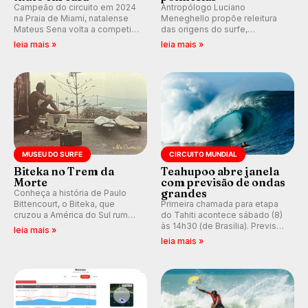
Campeão do circuito em 2024
Antropólogo Luciano
na Praia de Miami, natalense
Meneghello propõe releitura
Mateus Sena volta a competir
das origens do surfe,
em casa em busca de manter a
resgatando a cultura polinésia
leia mais »
leia mais »
hegemonia potiguar em etapa
e questionando a visão
do Circuito Banco do Brasil.
ocidental que transformou a
prática em esporte e indústria.
MUSEU DO SURFE
CIRCUITO MUNDIAL
Biteka no Trem da
Teahupoo abre janela
Morte
com previsão de ondas
grandes
Conheça a história de Paulo
Bittencourt, o Biteka, que
Primeira chamada para etapa
cruzou a América do Sul rumo
do Tahiti acontece sábado (8)
ao Pacífico em uma jornada
às 14h30 (de Brasília). Previsão
leia mais »
que se tornou um marco de
indica swell consistente.
leia mais »
aventura, resiliência e paixão
Medina embarca para evento e
pelo surfe.
WSL divulga baterias, com
Kelly Slater convidado.