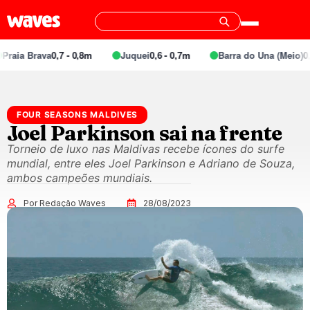
raia Brava
0,7 - 0,8m
Juquei
0,6 - 0,7m
Barra do Una (Meio)
0,5
FOUR SEASONS MALDIVES
Joel Parkinson sai na frente
Torneio de luxo nas Maldivas recebe ícones do surfe
mundial, entre eles Joel Parkinson e Adriano de Souza,
ambos campeões mundiais.
Por Redação Waves
28/08/2023