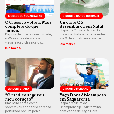
MODELO DE ÁGUAS RASAS
CIRCUITO BANCO DO BRASIL
O Clássico voltou. Mais
Circuito QS
completo do que
desembarca em Natal
nunca.
Etapa do Circuito Banco do
Depois de ouvir a comunidade,
Brasil de Surfe acontece entre
o Waves traz de volta a
7 e 9 de agosto na Praia de
visualização clássica da
Miami (RN), em disputas
leia mais »
previsão de águas rasas,
válidas pelo Qualifying Series
leia mais »
agora integrada à nova
(QS) 4.000 e pela corrida por
plataforma e com previsão das
vagas no Challenger Series.
ondas para até 16 dias.
ACIDENTE RARO
CIRCUITO MUNDIAL
“O médico segurou
Yago Dora é bicampeão
meu coração”
em Saquarema
Brasileiro conta como
Etapa brasileira do
sobreviveu após ter o coração
Championship Tour termina
perfurado por um peixe-
com vitória de Yago Dora.