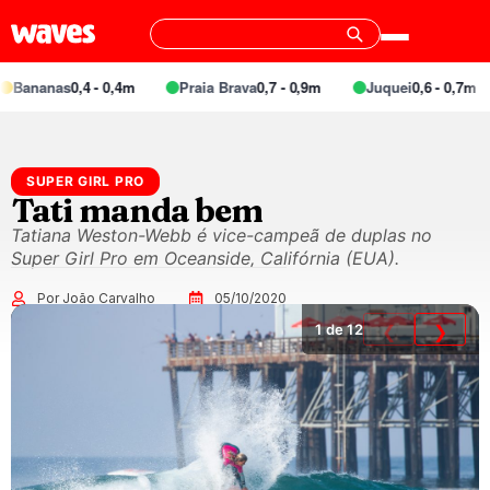
anas
0,4 - 0,4m
Praia Brava
0,7 - 0,9m
Juquei
0,6 - 0,7m
B
SUPER GIRL PRO
Tati manda bem
Tatiana Weston-Webb é vice-campeã de duplas no
Super Girl Pro em Oceanside, Califórnia (EUA).
Por João Carvalho
05/10/2020
1
de 12
❮
❯