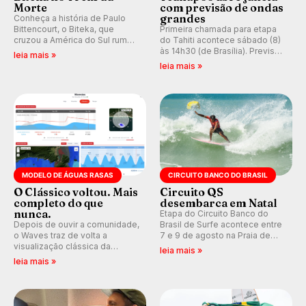
Morte
com previsão de ondas
grandes
Conheça a história de Paulo
Bittencourt, o Biteka, que
Primeira chamada para etapa
cruzou a América do Sul rumo
do Tahiti acontece sábado (8)
ao Pacífico em uma jornada
às 14h30 (de Brasília). Previsão
leia mais »
que se tornou um marco de
indica swell consistente.
leia mais »
aventura, resiliência e paixão
Medina embarca para evento e
pelo surfe.
WSL divulga baterias, com
Kelly Slater convidado.
MODELO DE ÁGUAS RASAS
CIRCUITO BANCO DO BRASIL
O Clássico voltou. Mais
Circuito QS
completo do que
desembarca em Natal
nunca.
Etapa do Circuito Banco do
Depois de ouvir a comunidade,
Brasil de Surfe acontece entre
o Waves traz de volta a
7 e 9 de agosto na Praia de
visualização clássica da
Miami (RN), em disputas
leia mais »
previsão de águas rasas,
válidas pelo Qualifying Series
leia mais »
agora integrada à nova
(QS) 4.000 e pela corrida por
plataforma e com previsão das
vagas no Challenger Series.
ondas para até 16 dias.