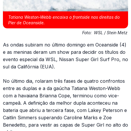
Tatiana Weston-Webb encaixa o frontside nas direitas do
Píer de Oceanside.
Foto:
WSL / Stein Metz
As ondas subiram no último domingo em Oceanside (4)
e as meninas deram um show para decidir os títulos do
evento especial da WSL, Nissan Super Girl Surf Pro, no
sul da Califórnia (EUA).
No último dia, rolaram três fases de quatro confrontos
entre as duplas e a da gaúcha Tatiana Weston-Webb
com a havaiana Brianna Cope, terminou como vice-
campeã. A definição da melhor dupla aconteceu na
bateria que abriu a terceira fase, com Lakey Peterson e
Caitlin Simmers superando Caroline Marks e Zoe
Benedetto, para vestir as capas de Super Girl no alto do