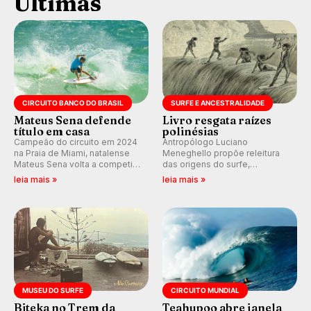
Últimas
CIRCUITO BANCO DO BRASIL
SURFE E ANCESTRALIDADE
Mateus Sena defende
Livro resgata raízes
título em casa
polinésias
Campeão do circuito em 2024
Antropólogo Luciano
na Praia de Miami, natalense
Meneghello propõe releitura
Mateus Sena volta a competir
das origens do surfe,
em casa em busca de manter a
resgatando a cultura polinésia
leia mais »
leia mais »
hegemonia potiguar em etapa
e questionando a visão
do Circuito Banco do Brasil.
ocidental que transformou a
prática em esporte e indústria.
MUSEU DO SURFE
CIRCUITO MUNDIAL
Biteka no Trem da
Teahupoo abre janela