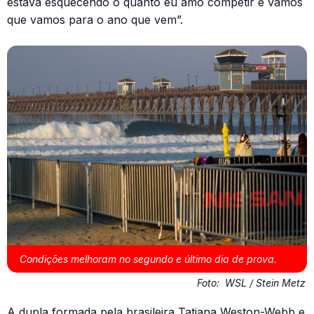
estava esquecendo o quanto eu amo competir e vamos
que vamos para o ano que vem”.
Condições melhoram no segundo e último dia de prova.
Foto:
WSL / Stein Metz
A dupla formada pela brasileira Tatiana Weston-Webb e