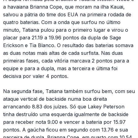
a havaiana Brianna Cope, que moram na ilha Kauai,
salvou a pátria do time dos EUA na primeira rodada de
quatro baterias. Com a onda que surfou no último
minuto, Tatiana pulou para o primeiro lugar e virou o
placar para 21.19 a 19.96 pontos da dupla de Sage
Erickson e Tia Blanco. O resultado das baterias somava
as duas notas mais altas de cada surfista. Nas duas
primeiras fases, cada vitória marcava 2 pontos para a
equipe e para a dupla, mas a terceira e última foi
decisiva por valer 4 pontos.
Na segunda fase, Tatiana também surfou bem, com seu
ataque vertical de backside numa boa direita
arrancando 8.83 dos juízes. Só que Lakey Peterson
tinha destruído uma esquerda igualmente de backside
para receber nota 9.00 e vencer a bateria por 15.97
pontos. A gaúcha ficou em segundo com 13.76 e sua
parceira de dupla, Brianna Cope, em quarto com 10.54,