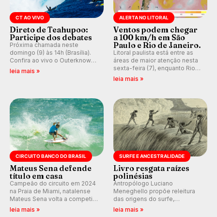
CT AO VIVO
ALERTA NO LITORAL
Direto de Teahupoo:
Ventos podem chegar
Participe dos debates
a 100 km/h em São
Paulo e Rio de Janeiro.
Próxima chamada neste
domingo (9) às 14h (Brasília).
Litoral paulista está entre as
Confira ao vivo o Outerknown
áreas de maior atenção nesta
Tahiti Pro 2026 e participe dos
sexta-feira (7), enquanto Rio
leia mais »
comentários e debates em
de Janeiro também recebe
leia mais »
tempo real no nosso fórum,
alerta para ventos fortes.
durante as etapas da WSL.
Rajadas já chegaram a 97,2
km/h em Itanhaém.
CIRCUITO BANCO DO BRASIL
SURFE E ANCESTRALIDADE
Mateus Sena defende
Livro resgata raízes
título em casa
polinésias
Campeão do circuito em 2024
Antropólogo Luciano
na Praia de Miami, natalense
Meneghello propõe releitura
Mateus Sena volta a competir
das origens do surfe,
em casa em busca de manter a
resgatando a cultura polinésia
leia mais »
leia mais »
hegemonia potiguar em etapa
e questionando a visão