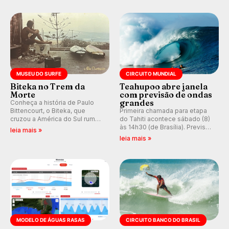
do Circuito Banco do Brasil.
ocidental que transformou a
prática em esporte e indústria.
MUSEU DO SURFE
CIRCUITO MUNDIAL
Biteka no Trem da
Teahupoo abre janela
Morte
com previsão de ondas
grandes
Conheça a história de Paulo
Bittencourt, o Biteka, que
Primeira chamada para etapa
cruzou a América do Sul rumo
do Tahiti acontece sábado (8)
ao Pacífico em uma jornada
às 14h30 (de Brasília). Previsão
leia mais »
que se tornou um marco de
indica swell consistente.
leia mais »
aventura, resiliência e paixão
Medina embarca para evento e
pelo surfe.
WSL divulga baterias, com
Kelly Slater convidado.
MODELO DE ÁGUAS RASAS
CIRCUITO BANCO DO BRASIL