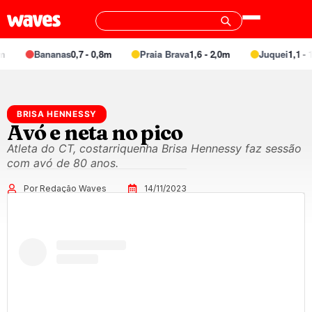
Bananas
0,7 - 0,8m
Praia Brava
1,6 - 2,0m
Juquei
1,1 - 1
BRISA HENNESSY
Avó e neta no pico
Atleta do CT, costarriquenha Brisa Hennessy faz sessão
com avó de 80 anos.
Por Redação Waves
14/11/2023