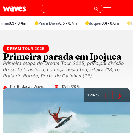
as
0,3 - 0,4m
Praia Brava
0,5 - 0,7m
Juquei
0,4 - 0,6m
Bar
DREAM TOUR 2025
Primeira parada em Ipojuca
Primeira etapa do Dream Tour 2025, principal divisão
do surfe brasileiro, começa nesta terça-feira (13) na
Praia do Borete, Porto de Galinhas (PE).
Por Redação Waves
12/05/2025
1
de 5
❮
❯