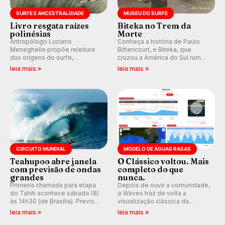
SURFE E ANCESTRALIDADE
MUSEU DO SURFE
Livro resgata raízes
Biteka no Trem da
polinésias
Morte
Antropólogo Luciano
Conheça a história de Paulo
Meneghello propõe releitura
Bittencourt, o Biteka, que
das origens do surfe,
cruzou a América do Sul rumo
resgatando a cultura polinésia
ao Pacífico em uma jornada
leia mais »
leia mais »
e questionando a visão
que se tornou um marco de
ocidental que transformou a
aventura, resiliência e paixão
prática em esporte e indústria.
pelo surfe.
CIRCUITO MUNDIAL
MODELO DE ÁGUAS RASAS
Teahupoo abre janela
O Clássico voltou. Mais
com previsão de ondas
completo do que
grandes
nunca.
Primeira chamada para etapa
Depois de ouvir a comunidade,
do Tahiti acontece sábado (8)
o Waves traz de volta a
às 14h30 (de Brasília). Previsão
visualização clássica da
indica swell consistente.
previsão de águas rasas,
leia mais »
leia mais »
Medina embarca para evento e
agora integrada à nova