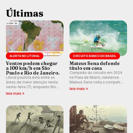
Últimas
ALERTA NO LITORAL
CIRCUITO BANCO DO BRASIL
Ventos podem chegar
Mateus Sena defende
a 100 km/h em São
título em casa
Paulo e Rio de Janeiro.
Campeão do circuito em 2024
Litoral paulista está entre as
na Praia de Miami, natalense
áreas de maior atenção nesta
Mateus Sena volta a competir
sexta-feira (7), enquanto Rio
em casa em busca de manter a
leia mais »
de Janeiro também recebe
hegemonia potiguar em etapa
leia mais »
alerta para ventos fortes.
do Circuito Banco do Brasil.
Rajadas já chegaram a 97,2
km/h em Itanhaém.