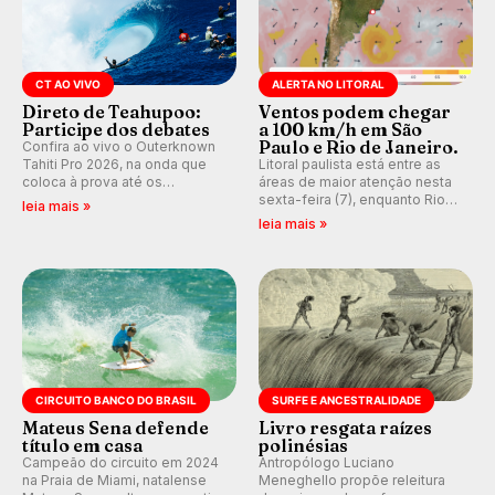
CT AO VIVO
ALERTA NO LITORAL
Direto de Teahupoo:
Ventos podem chegar
Participe dos debates
a 100 km/h em São
Paulo e Rio de Janeiro.
Confira ao vivo o Outerknown
Tahiti Pro 2026, na onda que
Litoral paulista está entre as
coloca à prova até os
áreas de maior atenção nesta
melhores surfistas do mundo.
sexta-feira (7), enquanto Rio
leia mais »
E participe dos debates em
de Janeiro também recebe
leia mais »
tempo real durante as etapas
alerta para ventos fortes.
do Mundial da WSL.
Rajadas já chegaram a 97,2
km/h em Itanhaém.
CIRCUITO BANCO DO BRASIL
SURFE E ANCESTRALIDADE
Mateus Sena defende
Livro resgata raízes
título em casa
polinésias
Campeão do circuito em 2024
Antropólogo Luciano
na Praia de Miami, natalense
Meneghello propõe releitura