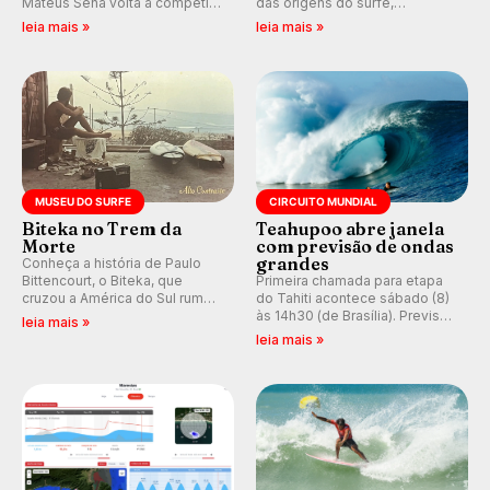
Mateus Sena volta a competir
das origens do surfe,
em casa em busca de manter a
resgatando a cultura polinésia
leia mais »
leia mais »
hegemonia potiguar em etapa
e questionando a visão
do Circuito Banco do Brasil.
ocidental que transformou a
prática em esporte e indústria.
MUSEU DO SURFE
CIRCUITO MUNDIAL
Biteka no Trem da
Teahupoo abre janela
Morte
com previsão de ondas
grandes
Conheça a história de Paulo
Bittencourt, o Biteka, que
Primeira chamada para etapa
cruzou a América do Sul rumo
do Tahiti acontece sábado (8)
ao Pacífico em uma jornada
às 14h30 (de Brasília). Previsão
leia mais »
que se tornou um marco de
indica swell consistente.
leia mais »
aventura, resiliência e paixão
Medina embarca para evento e
pelo surfe.
WSL divulga baterias, com
Kelly Slater convidado.