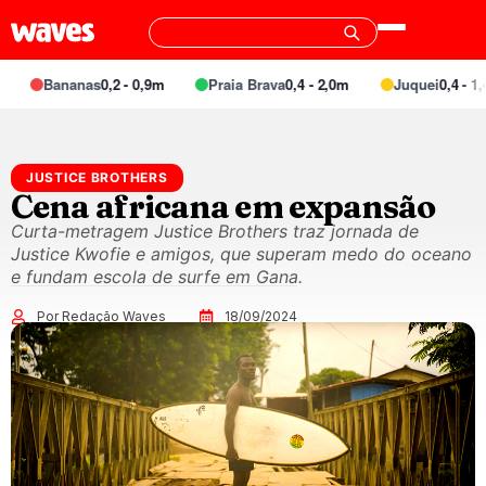
Bananas
0,2 - 0,9m
Praia Brava
0,4 - 2,0m
Juquei
0,4 - 1,4
JUSTICE BROTHERS
Cena africana em expansão
Curta-metragem Justice Brothers traz jornada de
Justice Kwofie e amigos, que superam medo do oceano
e fundam escola de surfe em Gana.
Por Redação Waves
18/09/2024