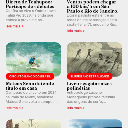
Direto de Teahupoo:
Ventos podem chegar
Participe dos debates
a 100 km/h em São
Paulo e Rio de Janeiro.
Confira ao vivo o Outerknown
Tahiti Pro 2026, na onda que
Litoral paulista está entre as
coloca à prova até os
áreas de maior atenção nesta
melhores surfistas do mundo.
sexta-feira (7), enquanto Rio
leia mais »
E participe dos debates em
de Janeiro também recebe
leia mais »
tempo real durante as etapas
alerta para ventos fortes.
do Mundial da WSL.
Rajadas já chegaram a 97,2
km/h em Itanhaém.
CIRCUITO BANCO DO BRASIL
SURFE E ANCESTRALIDADE
Mateus Sena defende
Livro resgata raízes
título em casa
polinésias
Campeão do circuito em 2024
Antropólogo Luciano
na Praia de Miami, natalense
Meneghello propõe releitura
Mateus Sena volta a competir
das origens do surfe,
em casa em busca de manter a
resgatando a cultura polinésia
leia mais »
leia mais »
hegemonia potiguar em etapa
e questionando a visão
do Circuito Banco do Brasil.
ocidental que transformou a
prática em esporte e indústria.