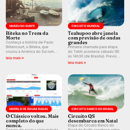
MUSEU DO SURFE
CIRCUITO MUNDIAL
Biteka no Trem da
Teahupoo abre janela
Morte
com previsão de ondas
grandes
Conheça a história de Paulo
Bittencourt, o Biteka, que
Primeira chamada para etapa
cruzou a América do Sul rumo
do Tahiti acontece sábado (8)
ao Pacífico em uma jornada
às 14h30 (de Brasília). Previsão
leia mais »
que se tornou um marco de
indica swell consistente.
leia mais »
aventura, resiliência e paixão
Medina embarca para evento e
pelo surfe.
WSL divulga baterias, com
Kelly Slater convidado.
MODELO DE ÁGUAS RASAS
CIRCUITO BANCO DO BRASIL
O Clássico voltou. Mais
Circuito QS
completo do que
desembarca em Natal
nunca.
Etapa do Circuito Banco do
Depois de ouvir a comunidade,
Brasil de Surfe acontece entre