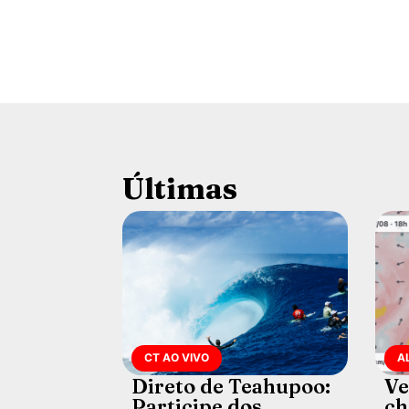
Últimas
CT AO VIVO
A
Direto de Teahupoo:
Ve
Participe dos
ch