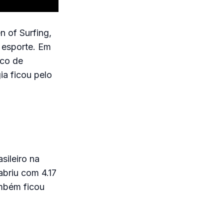
n of Surfing,
o esporte. Em
ico de
ia ficou pelo
sileiro na
abriu com 4.17
mbém ficou