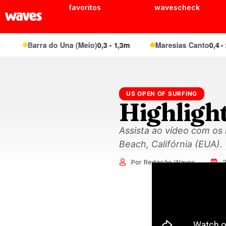
favoritos
wavescheck
Barra do Una (Meio)
0,3 - 1,3m
Maresias Canto
0,4 - 2,
US OPEN OF SURFING
Highlight
Assista ao vídeo com os
Beach, Califórnia (EUA).
Por Redação Waves