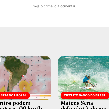
Seja o primeiro a comentar.
LERTA NO LITORAL
CIRCUITO BANCO DO BRASIL
ntos podem
Mateus Sena
egar a 100 km/h
defende título em