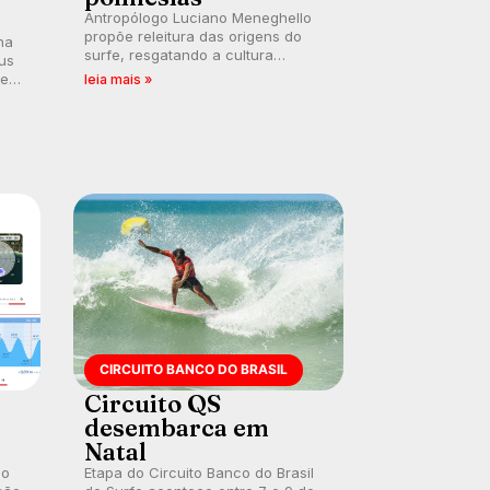
Antropólogo Luciano Meneghello
propõe releitura das origens do
na
surfe, resgatando a cultura
us
polinésia e questionando a visão
 em
leia mais »
ocidental que transformou a
prática em esporte e indústria.
CIRCUITO BANCO DO BRASIL
Circuito QS
desembarca em
Natal
 o
Etapa do Circuito Banco do Brasil