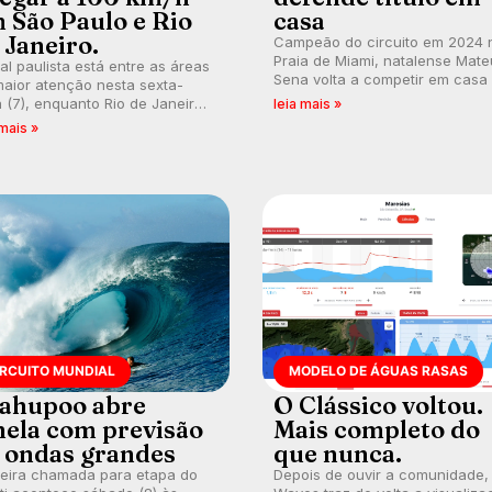
 São Paulo e Rio
casa
 Janeiro.
Campeão do circuito em 2024 
Praia de Miami, natalense Mate
ral paulista está entre as áreas
Sena volta a competir em casa
aior atenção nesta sexta-
busca de manter a hegemonia
a (7), enquanto Rio de Janeiro
leia mais »
potiguar em etapa do Circuito
ém recebe alerta para ventos
 mais »
Banco do Brasil.
es. Rajadas já chegaram a 97,2
h em Itanhaém.
IRCUITO MUNDIAL
MODELO DE ÁGUAS RASAS
ahupoo abre
O Clássico voltou.
nela com previsão
Mais completo do
 ondas grandes
que nunca.
meira chamada para etapa do
Depois de ouvir a comunidade,