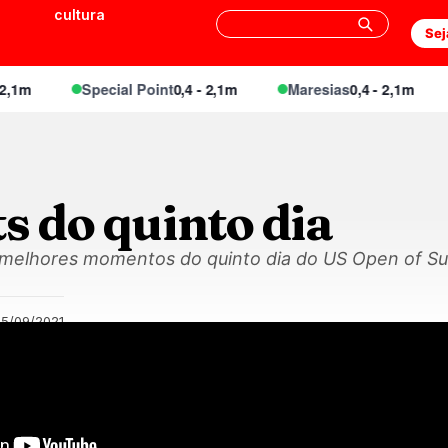
cultura
Sej
1m
Special Point
0,4 - 2,1m
Maresias
0,4 - 2,1m
s do quinto dia
 melhores momentos do quinto dia do US Open of Su
25/09/2021