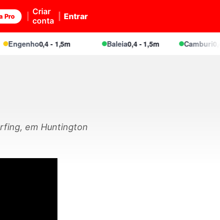
Criar
Entrar
a Pro
conta
Engenho
0,4 - 1,5m
Baleia
0,4 - 1,5m
Camburi
0,4 -
rfing, em Huntington