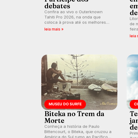
debates
em
de
Confira ao vivo o Outerknown
Tahiti Pro 2026, na onda que
Lito
coloca à prova até os melhores
de m
surfistas do mundo. E participe dos
feir
leia mais »
debates em tempo real durante as
tamb
leia
etapas do Mundial da WSL.
fort
km/
MUSEU DO SURFE
C
Biteka no Trem da
Te
Morte
ja
de
Conheça a história de Paulo
Bittencourt, o Biteka, que cruzou a
Pri
América do Sul rumo ao Pacífico