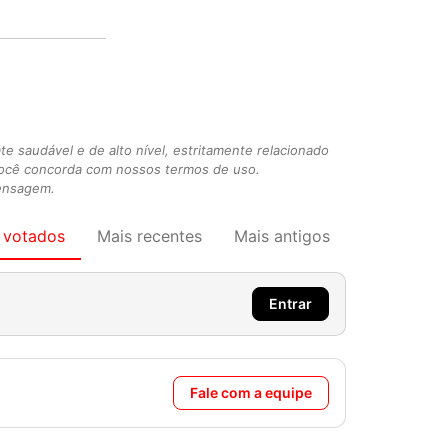
 saudável e de alto nível, estritamente relacionado
você concorda com nossos termos de uso.
mensagem.
 votados
Mais recentes
Mais antigos
Entrar
Fale com a equipe