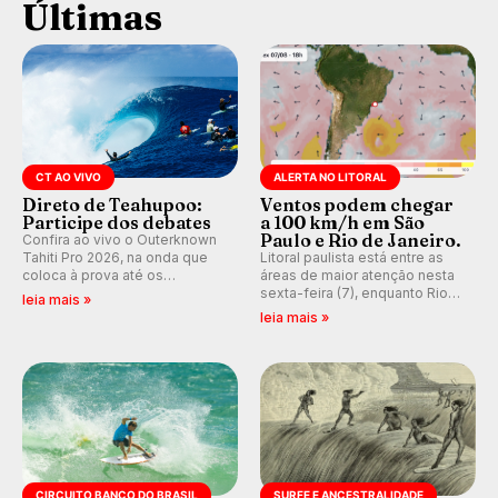
Últimas
CT AO VIVO
ALERTA NO LITORAL
Direto de Teahupoo:
Ventos podem chegar
Participe dos debates
a 100 km/h em São
Paulo e Rio de Janeiro.
Confira ao vivo o Outerknown
Tahiti Pro 2026, na onda que
Litoral paulista está entre as
coloca à prova até os
áreas de maior atenção nesta
melhores surfistas do mundo.
sexta-feira (7), enquanto Rio
leia mais »
Participe dos comentários e
de Janeiro também recebe
leia mais »
debates em tempo real no
alerta para ventos fortes.
nosso fórum, durante as
Rajadas já chegaram a 97,2
etapas da WSL.
km/h em Itanhaém.
CIRCUITO BANCO DO BRASIL
SURFE E ANCESTRALIDADE