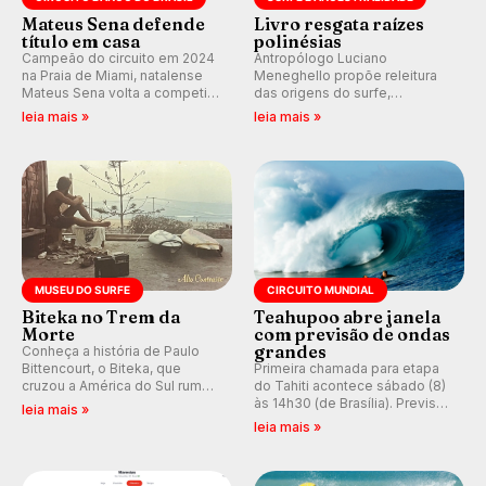
Mateus Sena defende
Livro resgata raízes
título em casa
polinésias
Campeão do circuito em 2024
Antropólogo Luciano
na Praia de Miami, natalense
Meneghello propõe releitura
Mateus Sena volta a competir
das origens do surfe,
em casa em busca de manter a
resgatando a cultura polinésia
leia mais »
leia mais »
hegemonia potiguar em etapa
e questionando a visão
do Circuito Banco do Brasil.
ocidental que transformou a
prática em esporte e indústria.
MUSEU DO SURFE
CIRCUITO MUNDIAL
Biteka no Trem da
Teahupoo abre janela
Morte
com previsão de ondas
grandes
Conheça a história de Paulo
Bittencourt, o Biteka, que
Primeira chamada para etapa
cruzou a América do Sul rumo
do Tahiti acontece sábado (8)
ao Pacífico em uma jornada
às 14h30 (de Brasília). Previsão
leia mais »
que se tornou um marco de
indica swell consistente.
leia mais »
aventura, resiliência e paixão
Medina embarca para evento e
pelo surfe.
WSL divulga baterias, com
Kelly Slater convidado.