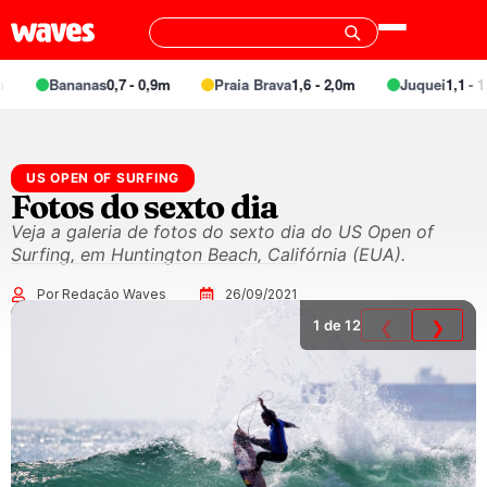
Bananas
0,7 - 0,9m
Praia Brava
1,6 - 2,0m
Juquei
1,1 - 1,
US OPEN OF SURFING
Fotos do sexto dia
Veja a galeria de fotos do sexto dia do US Open of
Surfing, em Huntington Beach, Califórnia (EUA).
Por Redação Waves
26/09/2021
1
de 12
❮
❯