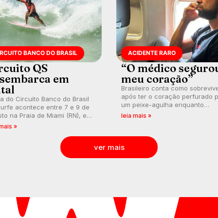
IRCUITO BANCO DO BRASIL
ACIDENTE RARO
rcuito QS
“O médico seguro
sembarca em
meu coração”
tal
Brasileiro conta como sobreviv
após ter o coração perfurado 
a do Circuito Banco do Brasil
um peixe-agulha enquanto
urfe acontece entre 7 e 9 de
surfava na Costa Rica.
to na Praia de Miami (RN), em
leia mais »
utas válidas pelo Qualifying
 mais »
es (QS) 4.000 e pela corrida
vagas no Challenger Series.
ver mais