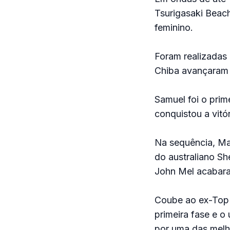
Tsurigasaki Beach
feminino.
Foram realizadas 
Chiba avançaram 
Samuel foi o pri
conquistou a vitó
Na sequência, Ma
do australiano S
John Mel acabara
Coube ao ex-Top d
primeira fase e o
por uma das melh