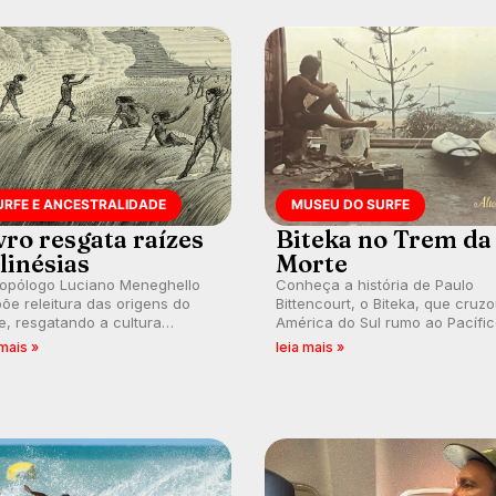
URFE E ANCESTRALIDADE
MUSEU DO SURFE
vro resgata raízes
Biteka no Trem da
linésias
Morte
ropólogo Luciano Meneghello
Conheça a história de Paulo
õe releitura das origens do
Bittencourt, o Biteka, que cruz
e, resgatando a cultura
América do Sul rumo ao Pacífi
nésia e questionando a visão
em uma jornada que se tornou
 mais »
leia mais »
ental que transformou a
marco de aventura, resiliência 
ica em esporte e indústria.
paixão pelo surfe.