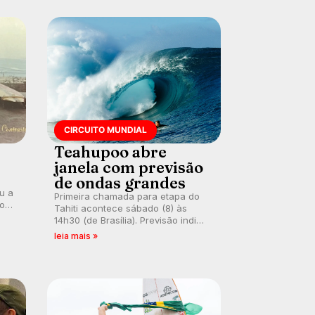
CIRCUITO MUNDIAL
Teahupoo abre
janela com previsão
de ondas grandes
ou a
Primeira chamada para etapa do
co
Tahiti acontece sábado (8) às
 um
14h30 (de Brasília). Previsão indica
e
swell consistente. Medina
leia mais »
embarca para evento e WSL
divulga baterias, com Kelly Slater
convidado.