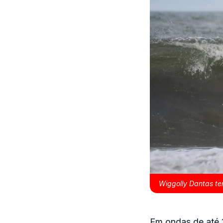
Wiggolly Dantas tem
Em ondas de até 1