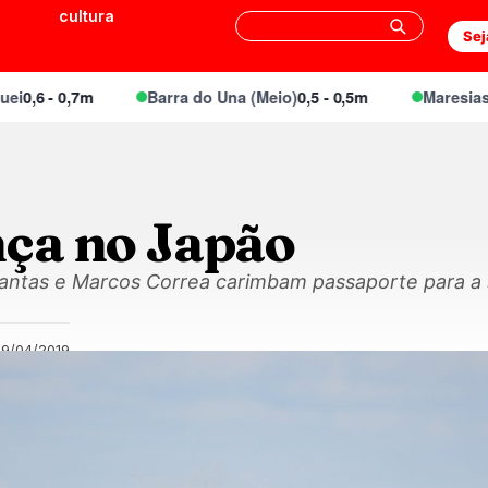
cultura
Sej
,6 - 0,7m
Barra do Una (Meio)
0,5 - 0,5m
Maresias Can
nça no Japão
Dantas e Marcos Correa carimbam passaporte para a
29/04/2019