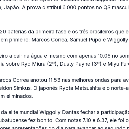
, Japão. A prova distribui 6.000 pontos no QS mascul
20 baterias da primeira fase e os três brasileiros que
em primeiro: Marcos Correa, Samuel Pupo e Wiggolly
meiro a cair na água e mesmo com apenas 10.06 no som
ria sobre Ryo Miura (2º), Dusty Payne (3º) e Miyu Fu
rcos Correa anotou 11.53 nas melhores ondas para av
heldon Simkus. O japonês Ryota Matsushita e o norte-
m eliminados.
a elite mundial Wiggolly Dantas fechar a participação
 ubatubense fez bonito. Com notas 7.10 e 6.37, ele foi 
ores apresentações do dia para avançar ao segundo 