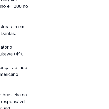
ino e 1.000 no
 estrearam em
 Dantas.
atório
rukawa (4º).
ançar ao lado
americano
 brasileira na
o responsável
round.