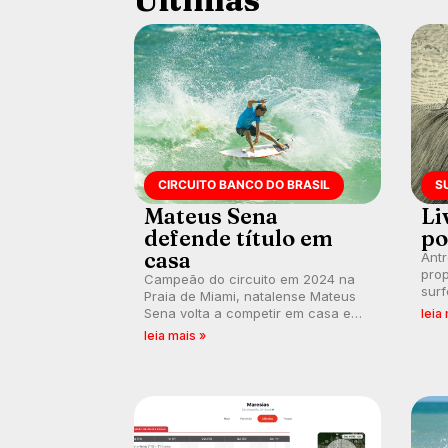
CIRCUITO BANCO DO BRASIL
S
Mateus Sena
Li
defende título em
po
casa
Ant
prop
Campeão do circuito em 2024 na
surf
Praia de Miami, natalense Mateus
poli
Sena volta a competir em casa em
leia
ocid
busca de manter a hegemonia
leia mais »
prát
potiguar em etapa do Circuito
Banco do Brasil.