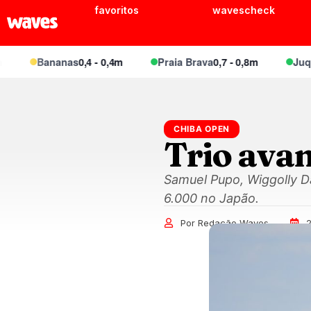
favoritos
wavescheck
Bananas
0,4 - 0,4m
Praia Brava
0,7 - 0,8m
Juquei
0
CHIBA OPEN
Trio ava
Samuel Pupo, Wiggolly 
6.000 no Japão.
Por Redação Waves