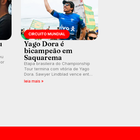
CIRCUITO MUNDIAL
u
Yago Dora é
bicampeão em
Saquarema
eu
por
Etapa brasileira do Championship
Tour termina com vitória de Yago
Dora. Sawyer Lindblad vence entre
as mulheres e Leonardo Fioravanti
leia mais »
assume liderança do ranking
mundial da WSL, na etapa de
Saquarema.