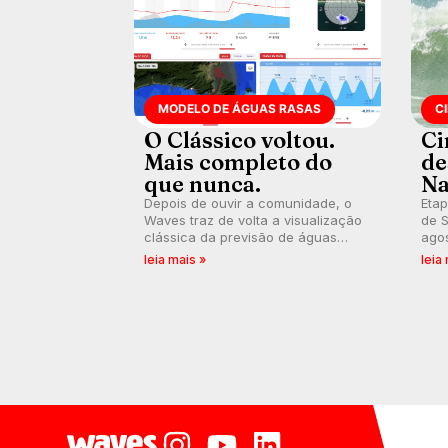
MODELO DE ÁGUAS RASAS
C
O Clássico voltou.
Ci
Mais completo do
de
que nunca.
Na
Depois de ouvir a comunidade, o
Etap
Waves traz de volta a visualização
de S
clássica da previsão de águas
agos
rasas, agora integrada à nova
disp
leia mais »
leia
plataforma e com previsão das
Seri
ondas para até 16 dias.
por 