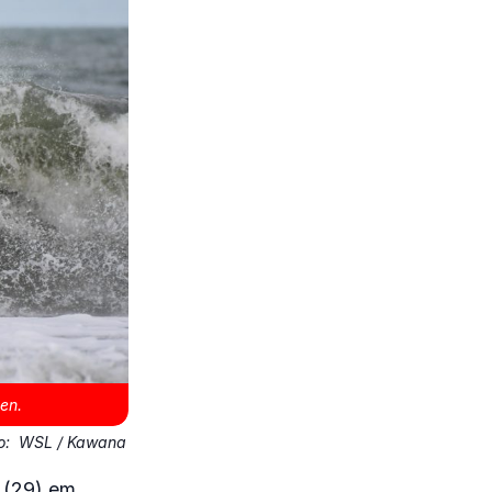
en.
o:
WSL / Kawana
a (29) em