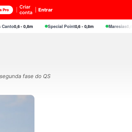
Criar
Entrar
a Pro
conta
to
0,6 - 0,8m
Special Point
0,6 - 0,8m
Maresias
0,6 - 0
 segunda fase do QS