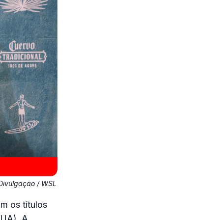
Divulgação / WSL
m os títulos
EUA). A