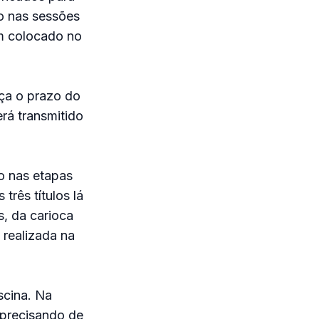
do nas sessões
em colocado no
eça o prazo do
rá transmitido
o nas etapas
rês títulos lá
s, da carioca
 realizada na
scina. Na
 precisando de