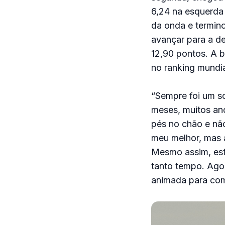
6,24 na esquerda 
da onda e termino
avançar para a de
12,90 pontos. A b
no ranking mundia
“Sempre foi um so
meses, muitos ano
pés no chão e não
meu melhor, mas a
Mesmo assim, esto
tanto tempo. Ago
animada para comp