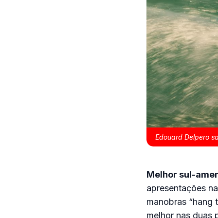
Edouard Delpero sa
Melhor sul-ame
apresentações na
manobras “hang te
melhor nas duas p