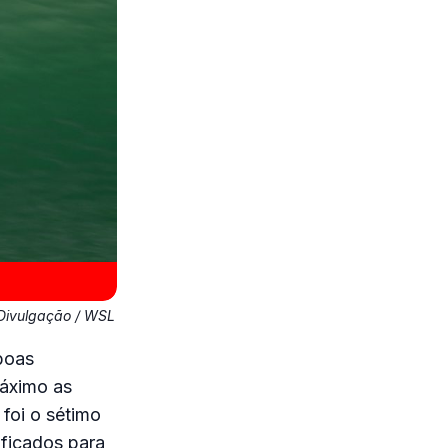
Divulgação / WSL
boas
máximo as
 foi o sétimo
ificados para