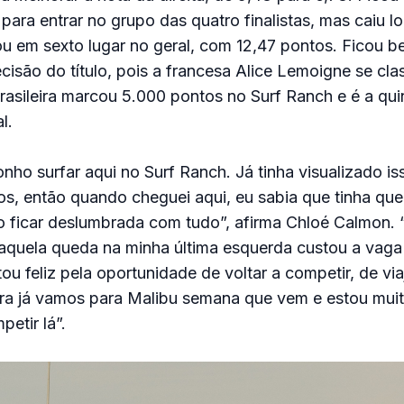
para entrar no grupo das quatro finalistas, mas caiu lo
u em sexto lugar no geral, com 12,47 pontos. Ficou b
cisão do título, pois a francesa Alice Lemoigne se cla
rasileira marcou 5.000 pontos no Surf Ranch e é a qu
l.
nho surfar aqui no Surf Ranch. Já tinha visualizado is
s, então quando cheguei aqui, eu sabia que tinha que
 ficar deslumbrada com tudo”, afirma Chloé Calmon. “
quela queda na minha última esquerda custou a vaga n
u feliz pela oportunidade de voltar a competir, de via
ra já vamos para Malibu semana que vem e estou muito
etir lá”.