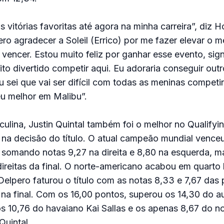
 vitórias favoritas até agora na minha carreira”, diz 
ro agradecer a Soleil (Errico) por me fazer elevar o m
encer. Estou muito feliz por ganhar esse evento, sign
to divertido competir aqui. Eu adoraria conseguir outro
u sei que vai ser difícil com todas as meninas compet
u melhor em Malibu”.
ulina, Justin Quintal também foi o melhor no Qualifyin
u na decisão do título. O atual campeão mundial venceu
, somando notas 9,27 na direita e 8,80 na esquerda, 
ireitas da final. O norte-americano acabou em quarto 
elpero faturou o título com as notas 8,33 e 7,67 das 
na final. Com os 16,00 pontos, superou os 14,30 do au
s 10,76 do havaiano Kai Sallas e os apenas 8,67 do no
Quintal.