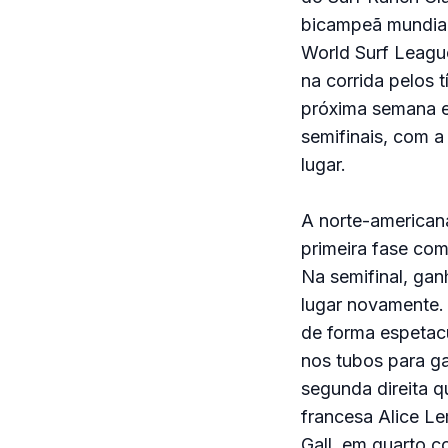
bicampeã mundial 
World Surf League
na corrida pelos 
próxima semana e
semifinais, com a
lugar.
A norte-americana
primeira fase co
Na semifinal, gan
lugar novamente. 
de forma espetac
nos tubos para g
segunda direita qu
francesa Alice Le
Gall, em quarto c