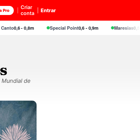
Criar
Entrar
a Pro
conta
0,6 - 0,8m
Special Point
0,6 - 0,9m
Maresias
0,5 - 0,9m
s
 Mundial de