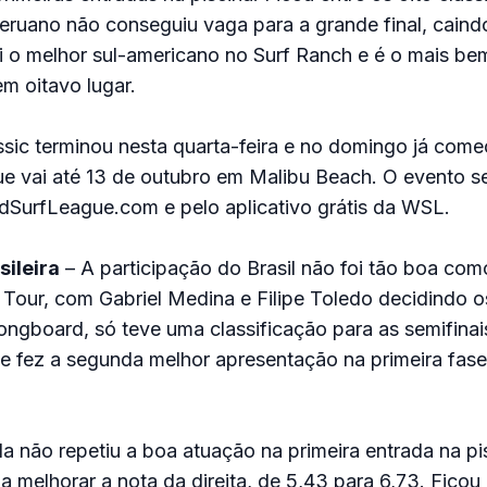
peruano não conseguiu vaga para a grande final, cain
i o melhor sul-americano no Surf Ranch e é o mais b
em oitavo lugar.
sic terminou nesta quarta-feira e no domingo já com
ue vai até 13 de outubro em Malibu Beach. O evento se
dSurfLeague.com e pelo aplicativo grátis da WSL.
sileira
– A participação do Brasil não foi tão boa com
our, com Gabriel Medina e Filipe Toledo decidindo os t
ngboard, só teve uma classificação para as semifinai
 fez a segunda melhor apresentação na primeira fase
ela não repetiu a boa atuação na primeira entrada na pi
 melhorar a nota da direita, de 5,43 para 6,73. Ficou