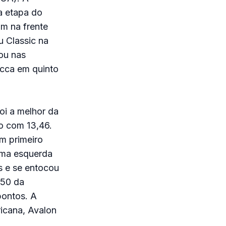
a etapa do
m na frente
u Classic na
ou nas
ecca em quinto
oi a melhor da
o com 13,46.
m primeiro
 uma esquerda
s e se entocou
,50 da
pontos. A
ricana, Avalon