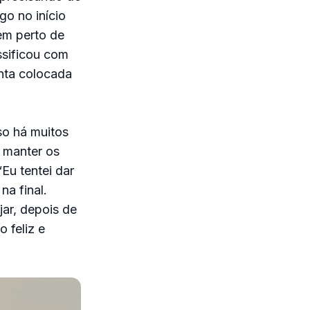
go no início
em perto de
ssificou com
inta colocada
so há muitos
 manter os
Eu tentei dar
a final.
jar, depois de
 feliz e