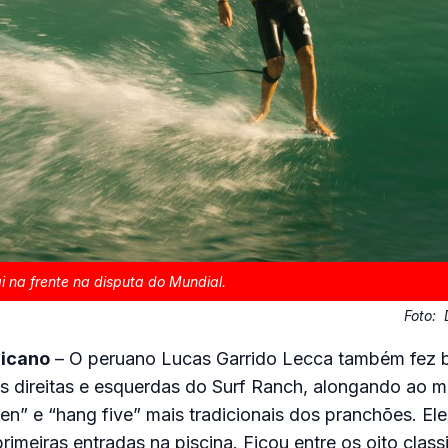
i na frente na disputa do Mundial.
Foto:
ricano
– O peruano Lucas Garrido Lecca também fez 
s direitas e esquerdas do Surf Ranch, alongando ao 
n” e “hang five” mais tradicionais dos pranchões. Ele
rimeiras entradas na piscina. Ficou entre os oito class