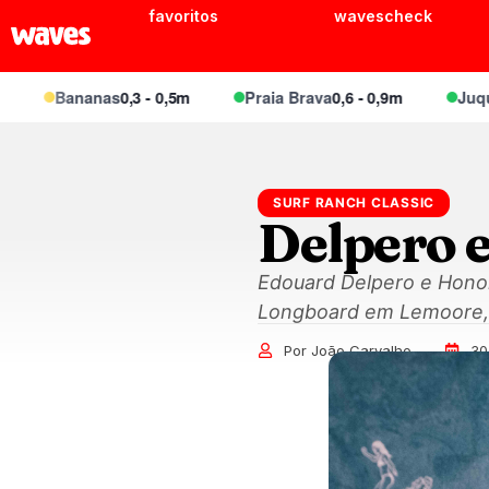
favoritos
wavescheck
Bananas
0,3 - 0,5m
Praia Brava
0,6 - 0,9m
Juquei
0,5 
SURF RANCH CLASSIC
Delpero 
Edouard Delpero e Honol
Longboard em Lemoore, C
Por João Carvalho
30