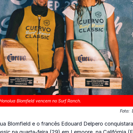
Honolua Blomfield vencem no Surf Ranch.
Foto:
a Blomfield e o francês Edouard Delpero conquistara
ssic na quarta-feira (29) em Lemoore, na Califórnia (