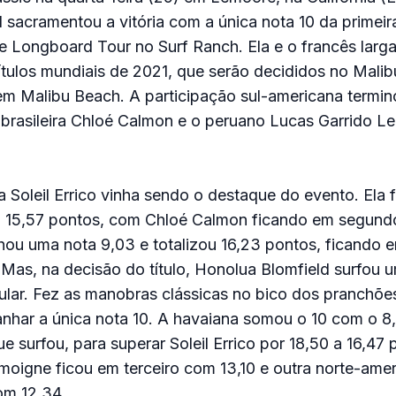
sacramentou a vitória com a única nota 10 da primeir
 Longboard Tour no Surf Ranch. Ela e o francês larga
títulos mundiais de 2021, que serão decididos no Malib
m Malibu Beach. A participação sul-americana termin
 brasileira Chloé Calmon e o peruano Lucas Garrido L
 Soleil Errico vinha sendo o destaque do evento. Ela f
m 15,57 pontos, com Chloé Calmon ficando em segund
hou uma nota 9,03 e totalizou 16,23 pontos, ficando e
Mas, na decisão do título, Honolua Blomfield surfou
ular. Fez as manobras clássicas no bico dos pranchõe
anhar a única nota 10. A havaiana somou o 10 com o 8
e surfou, para superar Soleil Errico por 18,50 a 16,47 
moigne ficou em terceiro com 13,10 e outra norte-ame
om 12,34.