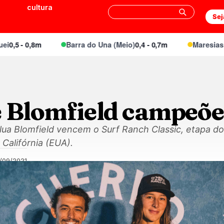
cultura
Sej
- 0,8m
Barra do Una (Meio)
0,4 - 0,7m
Maresias Canto
e Blomfield campeõe
ua Blomfield vencem o Surf Ranch Classic, etapa do
alifórnia (EUA).
/09/2021