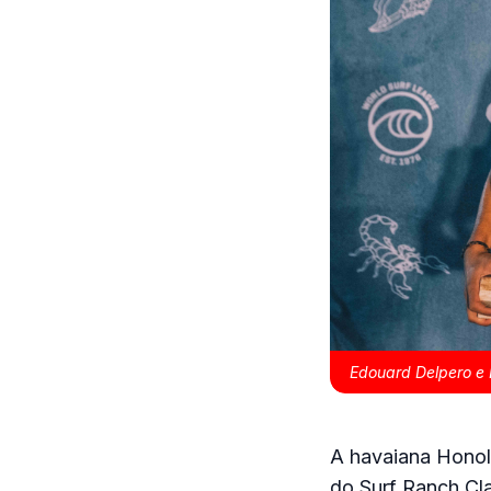
Edouard Delpero e 
A havaiana Honolu
do Surf Ranch Cla