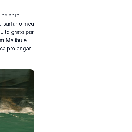
, celebra
a surfar o meu
uito grato por
em Malibu e
ssa prolongar