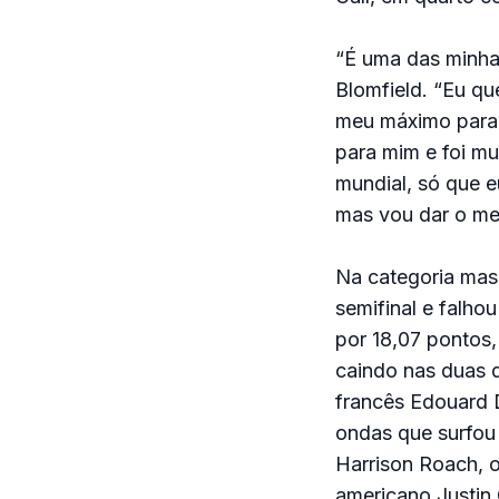
“É uma das minhas
Blomfield. “Eu que
meu máximo para v
para mim e foi mui
mundial, só que e
mas vou dar o me
Na categoria masc
semifinal e falho
por 18,07 pontos
caindo nas duas d
francês Edouard D
ondas que surfou 
Harrison Roach, o
americano Justin 