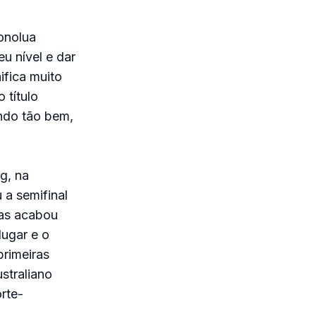
Honolua
eu nível e dar
ifica muito
 título
indo tão bem,
g, na
 a semifinal
mas acabou
lugar e o
primeiras
straliano
rte-