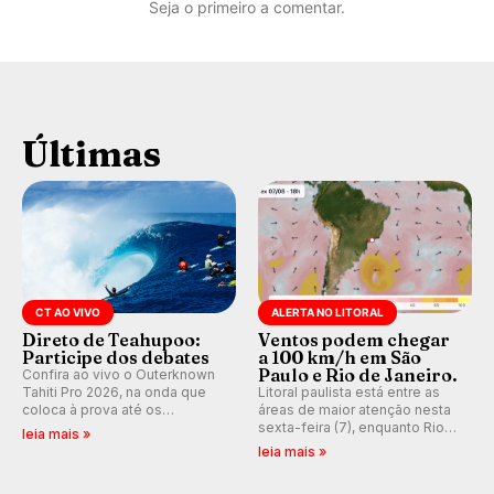
Seja o primeiro a comentar.
Últimas
CT AO VIVO
ALERTA NO LITORAL
Direto de Teahupoo:
Ventos podem chegar
Participe dos debates
a 100 km/h em São
Paulo e Rio de Janeiro.
Confira ao vivo o Outerknown
Tahiti Pro 2026, na onda que
Litoral paulista está entre as
coloca à prova até os
áreas de maior atenção nesta
melhores surfistas do mundo.
sexta-feira (7), enquanto Rio
leia mais »
E participe dos debates em
de Janeiro também recebe
leia mais »
tempo real durante as etapas
alerta para ventos fortes.
do Mundial da WSL.
Rajadas já chegaram a 97,2