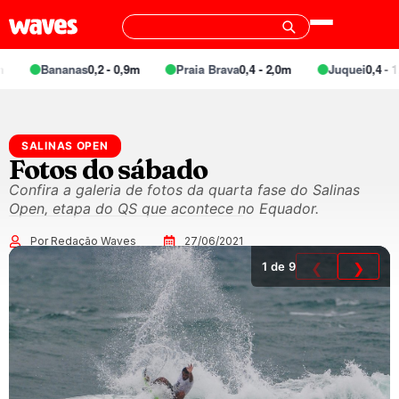
Bananas
0,2 - 0,9m
Praia Brava
0,4 - 2,0m
Juquei
0,4 - 1,
SALINAS OPEN
Fotos do sábado
Confira a galeria de fotos da quarta fase do Salinas
Open, etapa do QS que acontece no Equador.
Por Redação Waves
27/06/2021
1
de 9
❮
❯