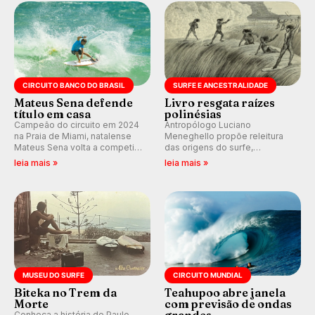
km/h em Itanhaém.
CIRCUITO BANCO DO BRASIL
SURFE E ANCESTRALIDADE
Mateus Sena defende
Livro resgata raízes
título em casa
polinésias
Campeão do circuito em 2024
Antropólogo Luciano
na Praia de Miami, natalense
Meneghello propõe releitura
Mateus Sena volta a competir
das origens do surfe,
em casa em busca de manter a
resgatando a cultura polinésia
leia mais »
leia mais »
hegemonia potiguar em etapa
e questionando a visão
do Circuito Banco do Brasil.
ocidental que transformou a
prática em esporte e indústria.
MUSEU DO SURFE
CIRCUITO MUNDIAL
Biteka no Trem da
Teahupoo abre janela
Morte
com previsão de ondas
grandes
Conheça a história de Paulo