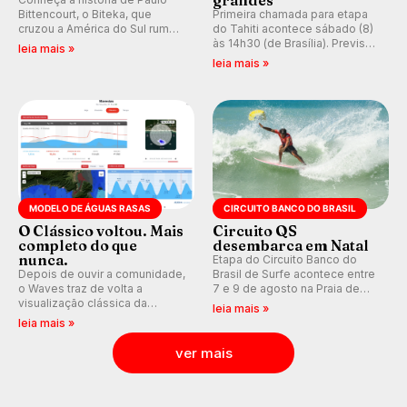
Bittencourt, o Biteka, que
Primeira chamada para etapa
cruzou a América do Sul rumo
do Tahiti acontece sábado (8)
ao Pacífico em uma jornada
às 14h30 (de Brasília). Previsão
leia mais »
que se tornou um marco de
indica swell consistente.
leia mais »
aventura, resiliência e paixão
Medina embarca para evento e
pelo surfe.
WSL divulga baterias, com
Kelly Slater convidado.
MODELO DE ÁGUAS RASAS
CIRCUITO BANCO DO BRASIL
O Clássico voltou. Mais
Circuito QS
completo do que
desembarca em Natal
nunca.
Etapa do Circuito Banco do
Depois de ouvir a comunidade,
Brasil de Surfe acontece entre
o Waves traz de volta a
7 e 9 de agosto na Praia de
visualização clássica da
Miami (RN), em disputas
leia mais »
previsão de águas rasas,
válidas pelo Qualifying Series
leia mais »
agora integrada à nova
(QS) 4.000 e pela corrida por
plataforma e com previsão das
vagas no Challenger Series.
ver mais
ondas para até 16 dias.