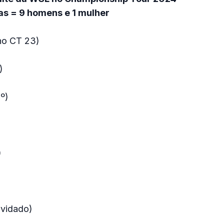
stas = 9 homens e 1 mulher
 no CT 23)
)
º)
)
nvidado)