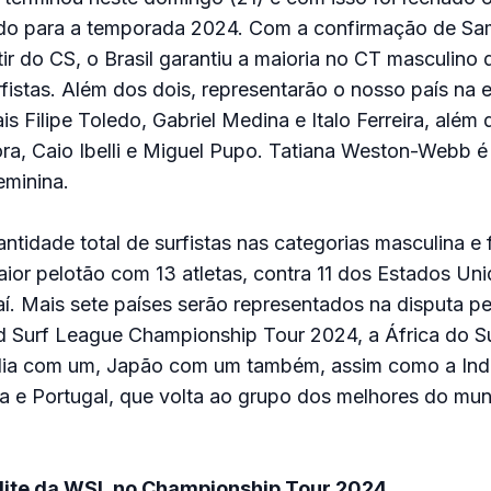
do para a temporada 2024. Com a confirmação de Sa
rtir do CS, o Brasil garantiu a maioria no CT masculino
fistas. Além dos dois, representarão o nosso país na e
 Filipe Toledo, Gabriel Medina e Italo Ferreira, além
a, Caio Ibelli e Miguel Pupo. Tatiana Weston-Webb é
eminina.
tidade total de surfistas nas categorias masculina e 
aior pelotão com 13 atletas, contra 11 dos Estados Uni
aí. Mais sete países serão representados na disputa pel
d Surf League Championship Tour 2024, a África do S
ália com um, Japão com um também, assim como a Ind
ca e Portugal, que volta ao grupo dos melhores do m
elite da WSL no Championship Tour 2024