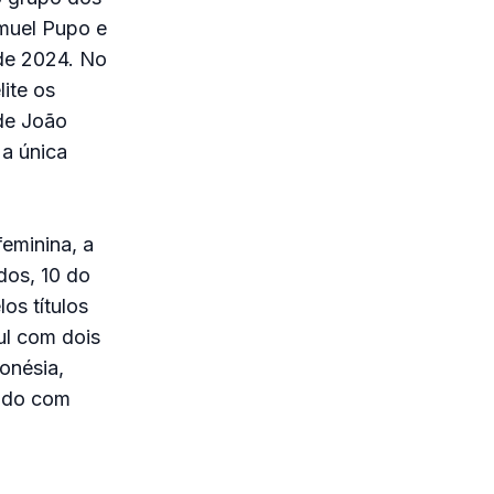
muel Pupo e
 de 2024. No
lite os
 de João
 a única
feminina, a
dos, 10 do
os títulos
ul com dois
onésia,
undo com