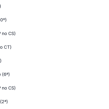
)
20º)
º no CS)
no CT)
)
 (6ª)
ª no CS)
(2ª)