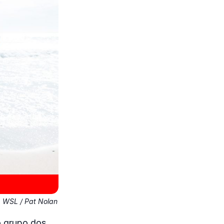
:
WSL / Pat Nolan
o grupo dos