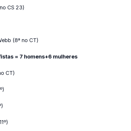
 no CS 23)
Webb (8ª no CT)
rfistas = 7 homens+6 mulheres
no CT)
º)
º)
11º)