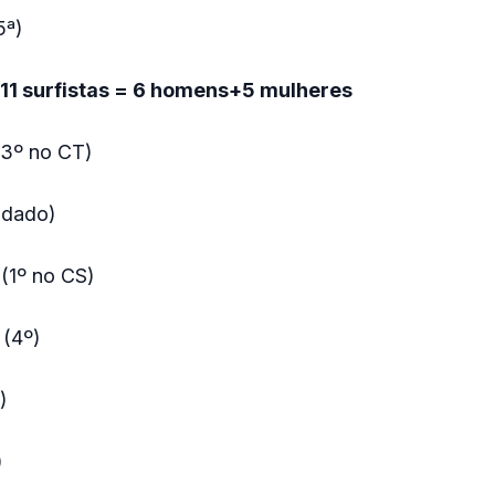
5ª)
 11 surfistas = 6 homens+5 mulheres
 (3º no CT)
vidado)
(1º no CS)
 (4º)
)
)