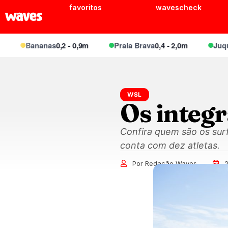
favoritos
wavescheck
Bananas
0,2 - 0,9m
Praia Brava
0,4 - 2,0m
Juquei
0,
WSL
Os integ
Confira quem são os surfi
conta com dez atletas.
Por Redação Waves
2