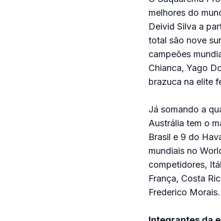
melhores do mun
Deivid Silva a pa
total são nove sur
campeões mundiais
Chianca, Yago Dor
brazuca na elite f
Já somando a quan
Austrália tem o m
Brasil e 9 do Hav
mundiais no Worl
competidores, It
França, Costa Ri
Frederico Morais.
Integrantes da 