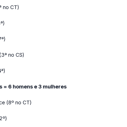
ª no CT)
4ª)
7ª)
(3ª no CS)
4ª)
as = 6 homens e 3 mulheres
ce (8º no CT)
2º)