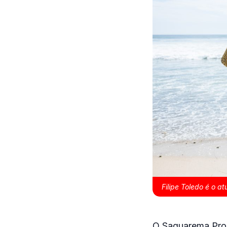
Filipe Toledo é o a
O Saquarema Pro 