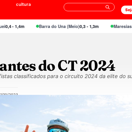
cultura
Sej
4 - 1,4m
Barra do Una (Meio)
0,3 - 1,3m
Maresias Can
rantes do CT 2024
stas classificados para o circuito 2024 da elite do su
1/10/2023