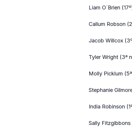
Liam O´Brien (17º
Callum Robson (
Jacob Willcox (3
Tyler Wright (3ª 
Molly Picklum (5ª
Stephanie Gilmore
India Robinson (1
Sally Fitzgibbons 