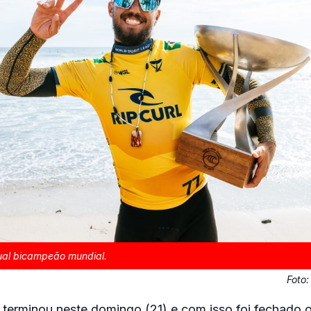
tual bicampeão mundial.
Foto
terminou neste domingo (21) e com isso foi fechado 