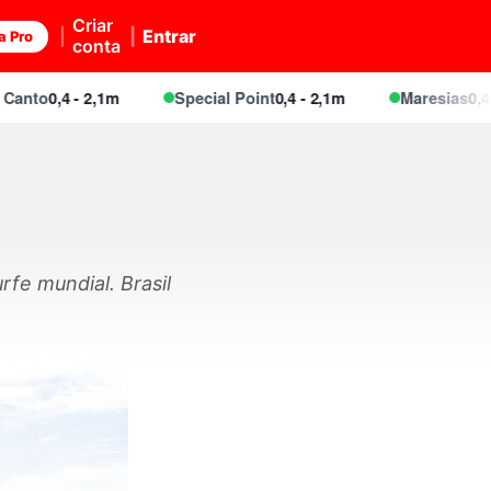
Criar
Entrar
a Pro
conta
to
0,4 - 2,1m
Special Point
0,4 - 2,1m
Maresias
0,4 - 2,
rfe mundial. Brasil