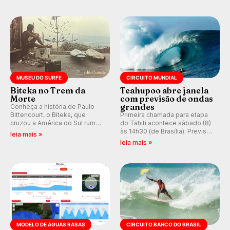
hegemonia potiguar em etapa
e questionando a visão
do Circuito Banco do Brasil.
ocidental que transformou a
prática em esporte e indústria.
MUSEU DO SURFE
CIRCUITO MUNDIAL
Biteka no Trem da
Teahupoo abre janela
Morte
com previsão de ondas
grandes
Conheça a história de Paulo
Bittencourt, o Biteka, que
Primeira chamada para etapa
cruzou a América do Sul rumo
do Tahiti acontece sábado (8)
ao Pacífico em uma jornada
às 14h30 (de Brasília). Previsão
leia mais »
que se tornou um marco de
indica swell consistente.
leia mais »
aventura, resiliência e paixão
Medina embarca para evento e
pelo surfe.
WSL divulga baterias, com
Kelly Slater convidado.
MODELO DE ÁGUAS RASAS
CIRCUITO BANCO DO BRASIL