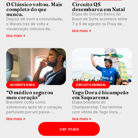
O Clássico voltou. Mais
Circuito QS
completo do que
desembarca em Natal
nunca.
Etapa do Circuito Banco do
Depois de ouvir a comunidade,
Brasil de Surfe acontece entre
o Waves traz de volta a
7 e 9 de agosto na Praia de
visualização clássica da
Miami (RN), em disputas
leia mais »
previsão de águas rasas,
válidas pelo Qualifying Series
leia mais »
agora integrada à nova
(QS) 4.000 e pela corrida por
plataforma e com previsão das
vagas no Challenger Series.
ondas para até 16 dias.
ACIDENTE RARO
CIRCUITO MUNDIAL
“O médico segurou
Yago Dora é bicampeão
meu coração”
em Saquarema
Brasileiro conta como
Etapa brasileira do
sobreviveu após ter o coração
Championship Tour termina
perfurado por um peixe-
com vitória de Yago Dora.
agulha enquanto surfava na
Sawyer Lindblad vence entre
leia mais »
leia mais »
Costa Rica.
as mulheres e Leonardo
Fioravanti assume liderança do
ver mais
ranking mundial da WSL, na
etapa de Saquarema.