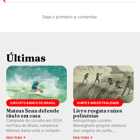
Seja o primeiro a comentar.
Últimas
CIRCUITO BANCO DO BRASIL
SURFE E ANCESTRALIDADE
Mateus Sena defende
Livro resgata raízes
título em casa
polinésias
Campeão do circuito em 2024
Antropólogo Luciano
na Praia de Miami, natalense
Meneghello propõe releitura
Mateus Sena volta a competir
das origens do surfe,
em casa em busca de manter a
resgatando a cultura polinésia
leia mais »
leia mais »