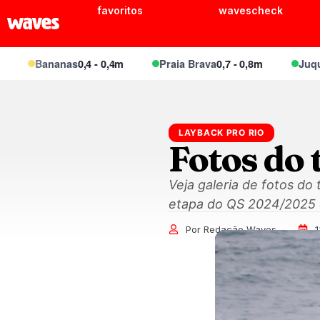
favoritos
wavescheck
Bananas
0,4 - 0,4m
Praia Brava
0,7 - 0,8m
Juquei
0,
LAYBACK PRO RIO
Fotos do 
Veja galeria de fotos do 
etapa do QS 2024/2025 d
Por Redação Waves