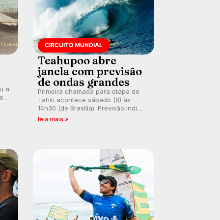
CIRCUITO MUNDIAL
Teahupoo abre
janela com previsão
de ondas grandes
ou a
Primeira chamada para etapa do
co
Tahiti acontece sábado (8) às
 um
14h30 (de Brasília). Previsão indica
e
swell consistente. Medina
leia mais »
embarca para evento e WSL
divulga baterias, com Kelly Slater
convidado.