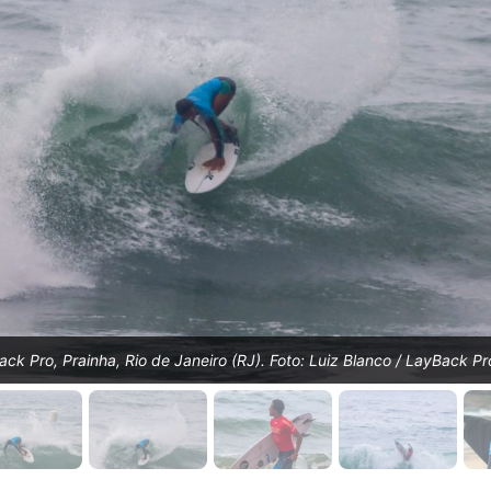
ck Pro, Prainha, Rio de Janeiro (RJ). Foto: Luiz Blanco / LayBack Pr