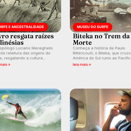
URFE E ANCESTRALIDADE
MUSEU DO SURFE
vro resgata raízes
Biteka no Trem da
linésias
Morte
ropólogo Luciano Meneghello
Conheça a história de Paulo
õe releitura das origens do
Bittencourt, o Biteka, que cruz
e, resgatando a cultura
América do Sul rumo ao Pacífi
nésia e questionando a visão
em uma jornada que se tornou
 mais »
leia mais »
ental que transformou a
marco de aventura, resiliência 
ica em esporte e indústria.
paixão pelo surfe.