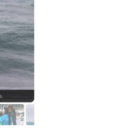
o.
Arena Vargas, LayBack Pro, Prainha, Rio de Jane