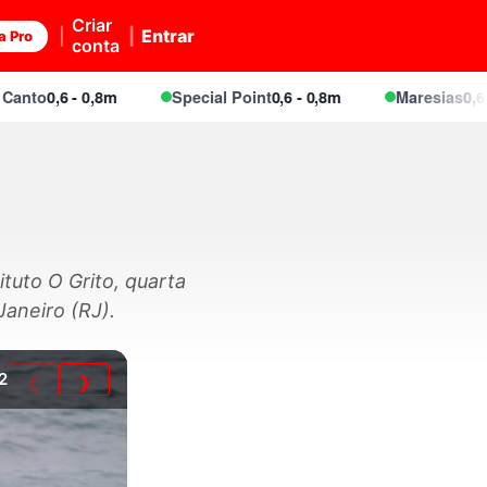
Criar
Entrar
a Pro
conta
to
0,6 - 0,8m
Special Point
0,6 - 0,8m
Maresias
0,6 - 0,
ituto O Grito, quarta
aneiro (RJ).
2
❮
❯