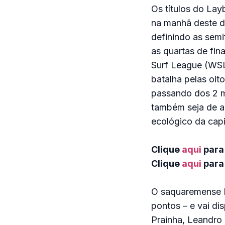
Os títulos do Lay
na manhã deste d
definindo as semi
as quartas de fin
Surf League (WSL)
batalha pelas oi
passando dos 2 m
também seja de al
ecológico da capi
Clique
aqui
para
Clique
aqui
para 
O saquaremense D
pontos – e vai di
Prainha, Leandro