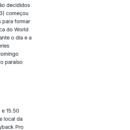
rão decididos
(13) começou
s para formar
oca do World
nte o dia e a
ries
 domingo
no paraíso
 e 15.50
e local da
yback Pro