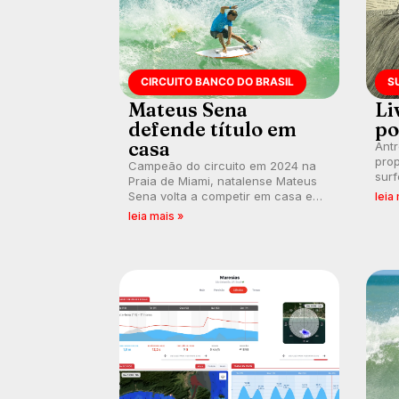
CIRCUITO BANCO DO BRASIL
S
Mateus Sena
Li
defende título em
po
casa
Ant
prop
Campeão do circuito em 2024 na
surf
Praia de Miami, natalense Mateus
poli
Sena volta a competir em casa em
leia
ocid
busca de manter a hegemonia
leia mais »
prát
potiguar em etapa do Circuito
Banco do Brasil.