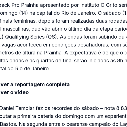
back Pro Prainha apresentado por Instituto O Grito se
omingo (14) na capital do Rio de Janeiro. O sábado 
finais femininas, depois foram realizadas duas rodada
al masculinas, que vão abrir o último dia da etapa cari
 Qualifying Series (QS). As ondas foram subindo dura
to vagas aconteceu em condições desafiadoras, com sé
etros de altura na Prainha. A expectativa é de que o
tas ondas e as quartas de final serão iniciadas as 8h 
tal do Rio de Janeiro.
 ver a reportagem completa
ver o vídeo
aniel Templar fez os recordes do sábado – nota 8.83
sputar a primeira bateria do domingo com um experient
 Bastos. Na segunda entra o cearense campeão do La