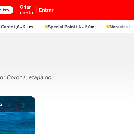
Criar
Entrar
a Pro
conta
to
1,6 - 2,1m
Special Point
1,6 - 2,0m
Maresias
1,6 - 2,
por Corona, etapa do
5
❮
❯