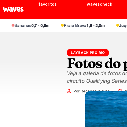
favoritos
wavescheck
Bananas
0,7 - 0,8m
Praia Brava
1,6 - 2,0m
Juquei
1,
LAYBACK PRO RIO
Fotos do 
Veja a galeria de fotos 
circuito Qualifying Seri
Por Redação Waves