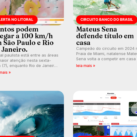
LERTA NO LITORAL
CIRCUITO BANCO DO BRASIL
ntos podem
Mateus Sena
egar a 100 km/h
defende título em
 São Paulo e Rio
casa
 Janeiro.
Campeão do circuito em 2024 
Praia de Miami, natalense Mate
ral paulista está entre as áreas
Sena volta a competir em casa
aior atenção nesta sexta-
busca de manter a hegemonia
a (7), enquanto Rio de Janeiro
leia mais »
potiguar em etapa do Circuito
ém recebe alerta para ventos
 mais »
Banco do Brasil.
es. Rajadas já chegaram a 97,2
h em Itanhaém.