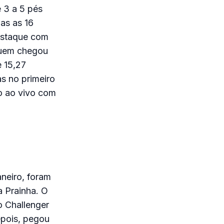
 3 a 5 pés
das as 16
destaque com
Quem chegou
 15,27
as no primeiro
ão ao vivo com
neiro, foram
a Prainha. O
o Challenger
epois, pegou