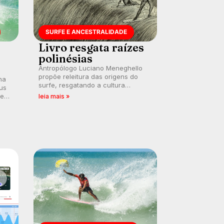
SURFE E ANCESTRALIDADE
Livro resgata raízes
polinésias
Antropólogo Luciano Meneghello
propõe releitura das origens do
na
surfe, resgatando a cultura
us
polinésia e questionando a visão
 em
leia mais »
ocidental que transformou a
prática em esporte e indústria.