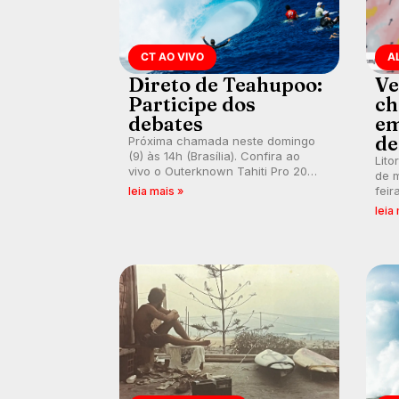
CT AO VIVO
A
Direto de Teahupoo:
Ve
Participe dos
ch
debates
em
de
Próxima chamada neste domingo
(9) às 14h (Brasília). Confira ao
Lito
vivo o Outerknown Tahiti Pro 2026
de m
e participe dos comentários e
feir
leia mais »
debates em tempo real no nosso
tamb
leia
fórum, durante as etapas da WSL.
fort
km/