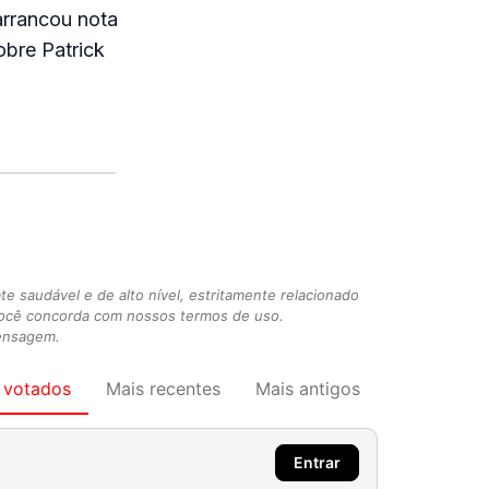
arrancou nota
obre Patrick
 saudável e de alto nível, estritamente relacionado
você concorda com nossos termos de uso.
mensagem.
 votados
Mais recentes
Mais antigos
Entrar