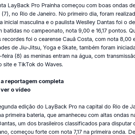
ta LayBack Pro Prainha começou com boas ondas de
 (7), no Rio de Janeiro. No primeiro dia, foram realiza
a inicial masculina e o paulista Weslley Dantas foi o 
m batidas no campeonato, nota 9,00 e 16,17 pontos. 
 recordes foi o cearense Cauã Costa, com nota 8,00 e
ades de Jiu-Jitsu, Yoga e Skate, também foram iniciad
a-feira (8) as meninas entram na água, com transmiss
o site e TikTok do Waves.
 a reportagem completa
ver o vídeo
egunda edição do LayBack Pro na capital do Rio de Ja
na primeira bateria, que amanheceu com altas ondas n
Dantas, um dos brasileiros classificados para disputar 
ano, começou forte com nota 7,17 na primeira onda. D