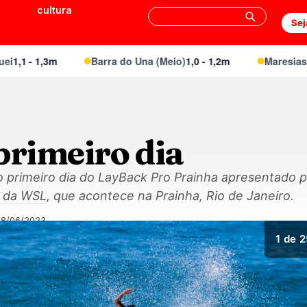
cultura
Sej
1 - 1,3m
Barra do Una (Meio)
1,0 - 1,2m
Maresias Can
primeiro dia
do primeiro dia do LayBack Pro Prainha apresentado 
es da WSL, que acontece na Prainha, Rio de Janeiro.
08/06/2023
1
de 2