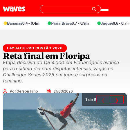
Bananas
0,4 - 0,4m
Praia Brava
0,7 - 0,9m
Juquei
0,6 - 0,7m
LAYBACK PRO COSTÃO 2026
Reta final em Floripa
Etapa decisiva do QS 4.000 em Florianópolis avança
para o último dia com disputas intensas, vagas no
Challenger Series 2026 em jogo e surpresas no
feminino.
Por Gerson Filho
21/03/2026
1
de 5
❮
❯