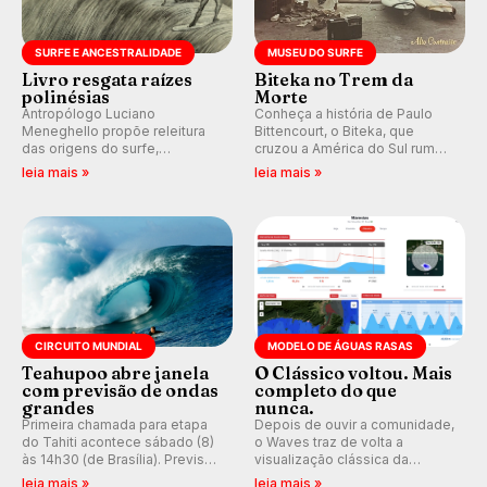
SURFE E ANCESTRALIDADE
MUSEU DO SURFE
Livro resgata raízes
Biteka no Trem da
polinésias
Morte
Antropólogo Luciano
Conheça a história de Paulo
Meneghello propõe releitura
Bittencourt, o Biteka, que
das origens do surfe,
cruzou a América do Sul rumo
resgatando a cultura polinésia
ao Pacífico em uma jornada
leia mais »
leia mais »
e questionando a visão
que se tornou um marco de
ocidental que transformou a
aventura, resiliência e paixão
prática em esporte e indústria.
pelo surfe.
CIRCUITO MUNDIAL
MODELO DE ÁGUAS RASAS
Teahupoo abre janela
O Clássico voltou. Mais
com previsão de ondas
completo do que
grandes
nunca.
Primeira chamada para etapa
Depois de ouvir a comunidade,
do Tahiti acontece sábado (8)
o Waves traz de volta a
às 14h30 (de Brasília). Previsão
visualização clássica da
indica swell consistente.
previsão de águas rasas,
leia mais »
leia mais »