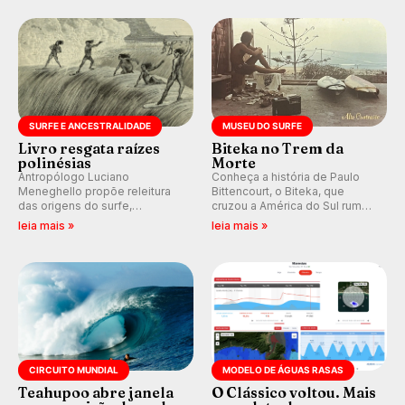
Rajadas já chegaram a 97,2
km/h em Itanhaém.
SURFE E ANCESTRALIDADE
MUSEU DO SURFE
Livro resgata raízes
Biteka no Trem da
polinésias
Morte
Antropólogo Luciano
Conheça a história de Paulo
Meneghello propõe releitura
Bittencourt, o Biteka, que
das origens do surfe,
cruzou a América do Sul rumo
resgatando a cultura polinésia
ao Pacífico em uma jornada
leia mais »
leia mais »
e questionando a visão
que se tornou um marco de
ocidental que transformou a
aventura, resiliência e paixão
prática em esporte e indústria.
pelo surfe.
CIRCUITO MUNDIAL
MODELO DE ÁGUAS RASAS
Teahupoo abre janela
O Clássico voltou. Mais