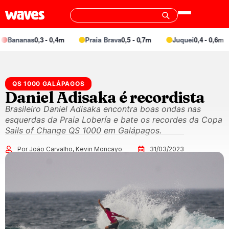
ananas
0,3 - 0,4m
Praia Brava
0,5 - 0,7m
Juquei
0,4 - 0,6m
QS 1000 GALÁPAGOS
Daniel Adisaka é recordista
Brasileiro Daniel Adisaka encontra boas ondas nas
esquerdas da Praia Lobería e bate os recordes da Copa
Sails of Change QS 1000 em Galápagos.
Por João Carvalho, Kevin Moncayo
31/03/2023