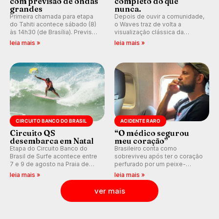
com previsão de ondas
completo do que
grandes
nunca.
Primeira chamada para etapa
Depois de ouvir a comunidade,
do Tahiti acontece sábado (8)
o Waves traz de volta a
às 14h30 (de Brasília). Previsão
visualização clássica da
indica swell consistente.
previsão de águas rasas,
leia mais »
leia mais »
Medina embarca para evento e
agora integrada à nova
WSL divulga baterias, com
plataforma e com previsão das
Kelly Slater convidado.
ondas para até 16 dias.
CIRCUITO BANCO DO BRASIL
ACIDENTE RARO
Circuito QS
“O médico segurou
desembarca em Natal
meu coração”
Etapa do Circuito Banco do
Brasileiro conta como
Brasil de Surfe acontece entre
sobreviveu após ter o coração
7 e 9 de agosto na Praia de
perfurado por um peixe-
Miami (RN), em disputas
agulha enquanto surfava na
leia mais »
leia mais »
válidas pelo Qualifying Series
Costa Rica.
(QS) 4.000 e pela corrida por
ver mais
vagas no Challenger Series.