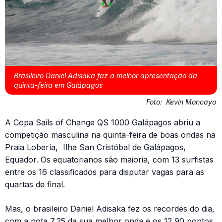
Brasileiro Daniel Adisaka faz a melhor apresentação da
quinta-feira em Galápagos
Foto:
Kevin Moncayo
A Copa Sails of Change QS 1000 Galápagos abriu a
competição masculina na quinta-feira de boas ondas na
Praia Lobería, Ilha San Cristóbal de Galápagos,
Equador. Os equatorianos são maioria, com 13 surfistas
entre os 16 classificados para disputar vagas para as
quartas de final.
Mas, o brasileiro Daniel Adisaka fez os recordes do dia,
com a nota 7,25 da sua melhor onda e os 12,90 pontos