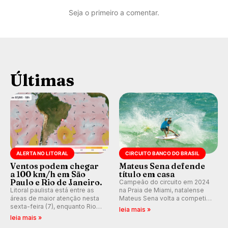
Seja o primeiro a comentar.
Últimas
ALERTA NO LITORAL
CIRCUITO BANCO DO BRASIL
Ventos podem chegar
Mateus Sena defende
a 100 km/h em São
título em casa
Paulo e Rio de Janeiro.
Campeão do circuito em 2024
Litoral paulista está entre as
na Praia de Miami, natalense
áreas de maior atenção nesta
Mateus Sena volta a competir
sexta-feira (7), enquanto Rio
em casa em busca de manter a
leia mais »
de Janeiro também recebe
hegemonia potiguar em etapa
leia mais »
alerta para ventos fortes.
do Circuito Banco do Brasil.