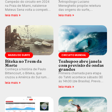
Campeão do circuito em 2024
Antropólogo Luciano
na Praia de Miami, natalense
Meneghello propõe releitura
Mateus Sena volta a competir
das origens do surfe,
em casa em busca de manter a
resgatando a cultura polinésia
leia mais »
leia mais »
hegemonia potiguar em etapa
e questionando a visão
do Circuito Banco do Brasil.
ocidental que transformou a
prática em esporte e indústria.
MUSEU DO SURFE
CIRCUITO MUNDIAL
Biteka no Trem da
Teahupoo abre janela
Morte
com previsão de ondas
grandes
Conheça a história de Paulo
Bittencourt, o Biteka, que
Primeira chamada para etapa
cruzou a América do Sul rumo
do Tahiti acontece sábado (8)
ao Pacífico em uma jornada
às 14h30 (de Brasília). Previsão
leia mais »
que se tornou um marco de
indica swell consistente.
leia mais »
aventura, resiliência e paixão
Medina embarca para evento e
pelo surfe.
WSL divulga baterias, com
Kelly Slater convidado.