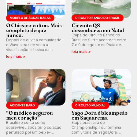
MODELO DE ÁGUAS RASAS
CIRCUITO BANCO DO BRASIL
O Clássico voltou. Mais
Circuito QS
completo do que
desembarca em Natal
nunca.
Etapa do Circuito Banco do
Depois de ouvir a comunidade,
Brasil de Surfe acontece entre
o Waves traz de volta a
7 e 9 de agosto na Praia de
visualização clássica da
Miami (RN), em disputas
leia mais »
previsão de águas rasas,
válidas pelo Qualifying Series
leia mais »
agora integrada à nova
(QS) 4.000 e pela corrida por
plataforma e com previsão das
vagas no Challenger Series.
ondas para até 16 dias.
ACIDENTE RARO
CIRCUITO MUNDIAL
“O médico segurou
Yago Dora é bicampeão
meu coração”
em Saquarema
Brasileiro conta como
Etapa brasileira do
sobreviveu após ter o coração
Championship Tour termina
perfurado por um peixe-
com vitória de Yago Dora.