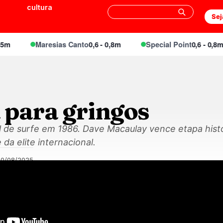
cultura
Sej
Maresias Canto
0,6 - 0,8m
Special Point
0,6 - 0,8m
 para gringos
 de surfe em 1986. Dave Macaulay vence etapa histó
 da elite internacional.
30/08/2025