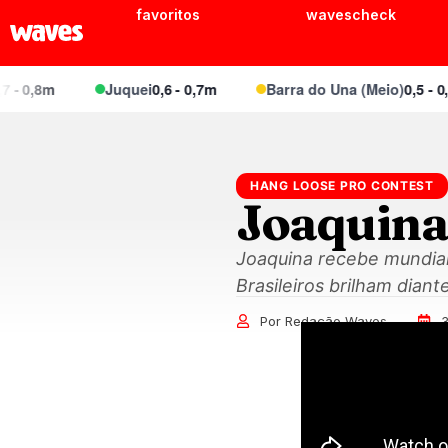
favoritos
wavescheck
 0,8m
Juquei
0,6 - 0,7m
Barra do Una (Meio)
0,5 - 0,5m
HANG LOOSE PRO CONTEST
Joaquina
Joaquina recebe mundial
Brasileiros brilham diante
Por Redação Waves