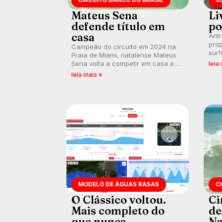
Mateus Sena
Li
defende título em
po
casa
Ant
prop
Campeão do circuito em 2024 na
surf
Praia de Miami, natalense Mateus
poli
Sena volta a competir em casa em
leia
ocid
busca de manter a hegemonia
leia mais »
prát
potiguar em etapa do Circuito
Banco do Brasil.
MODELO DE ÁGUAS RASAS
C
O Clássico voltou.
Ci
Mais completo do
de
que nunca.
Na