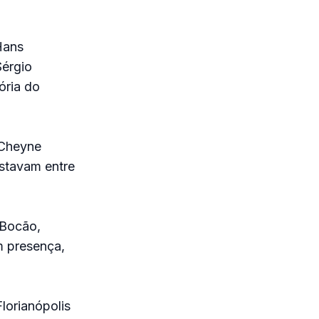
Hans
Sérgio
ória do
 Cheyne
stavam entre
 Bocão,
m presença,
lorianópolis