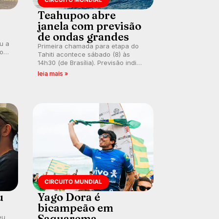
Teahupoo abre
janela com previsão
de ondas grandes
ou a
Primeira chamada para etapa do
co
Tahiti acontece sábado (8) às
 um
14h30 (de Brasília). Previsão indica
e
swell consistente. Medina
leia mais »
embarca para evento e WSL
divulga baterias, com Kelly Slater
convidado.
CIRCUITO MUNDIAL
u
Yago Dora é
bicampeão em
Saquarema
eu