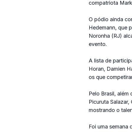
compatriota Mark 
O pódio ainda co
Hedemann, que par
Noronha (RJ) alca
evento.
A lista de partic
Horan, Damien Ha
os que competira
Pelo Brasil, além
Picuruta Salazar,
mostrando o tale
Foi uma semana qu