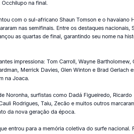
Occhilupo na final.
ntou com o sul-africano Shaun Tomson e o havaiano 
aram nas semifinais. Entre os destaques nacionais, 
nçou as quartas de final, garantindo seu nome na hist
ipantes impressiona: Tom Carroll, Wayne Bartholomew,
rdman, Merrick Davies, Glen Winton e Brad Gerlach e
m na Joaca.
 de Noronha, surfistas como Dadá Figueiredo, Ricardo
 Cauli Rodrigues, Taiu, Zecão e muitos outros marcara
nto da nova geração da época.
e entrou para a memória coletiva do surfe nacional. F