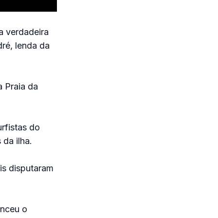
a verdadeira
dré, lenda da
a Praia da
rfistas do
da ilha.
ais disputaram
enceu o