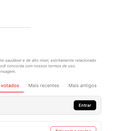
 saudável e de alto nível, estritamente relacionado
você concorda com nossos termos de uso.
mensagem.
 votados
Mais recentes
Mais antigos
Entrar