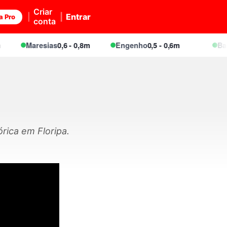
Criar
Entrar
a Pro
conta
Maresias
0,6 - 0,8m
Engenho
0,5 - 0,6m
Baleia
rica em Floripa.