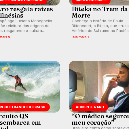
vro resgata raízes
Biteka no Trem da
linésias
Morte
ropólogo Luciano Meneghello
Conheça a história de Paulo
õe releitura das origens do
Bittencourt, o Biteka, que cruz
e, resgatando a cultura
América do Sul rumo ao Pacífi
nésia e questionando a visão
em uma jornada que se tornou
 mais »
leia mais »
ental que transformou a
marco de aventura, resiliência 
ica em esporte e indústria.
paixão pelo surfe.
IRCUITO BANCO DO BRASIL
ACIDENTE RARO
rcuito QS
“O médico seguro
sembarca em
meu coração”
tal
Brasileiro conta como sobreviv