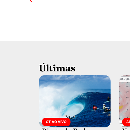
Últimas
CT AO VIVO
A