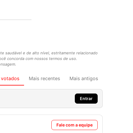
 saudável e de alto nível, estritamente relacionado
você concorda com nossos termos de uso.
mensagem.
 votados
Mais recentes
Mais antigos
Entrar
Fale com a equipe