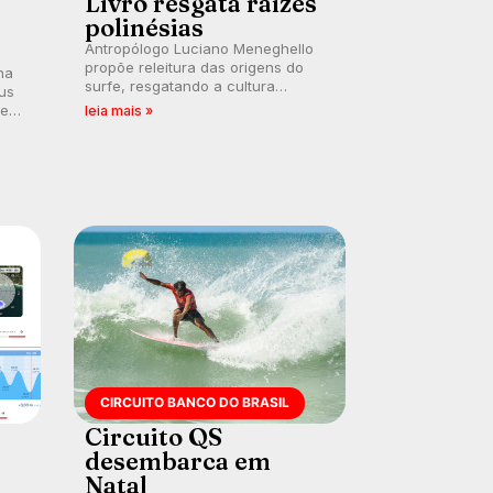
Livro resgata raízes
polinésias
Antropólogo Luciano Meneghello
propõe releitura das origens do
na
surfe, resgatando a cultura
us
polinésia e questionando a visão
 em
leia mais »
ocidental que transformou a
prática em esporte e indústria.
CIRCUITO BANCO DO BRASIL
Circuito QS
desembarca em
Natal