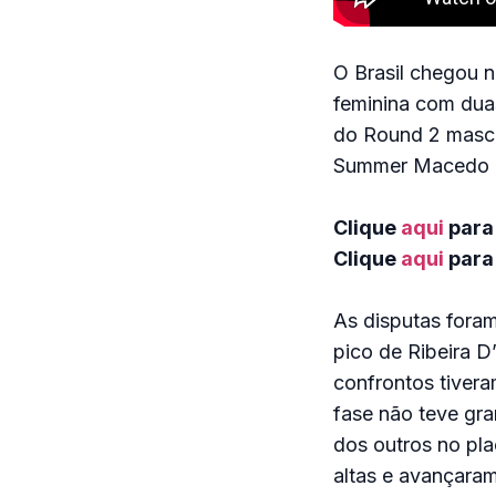
O Brasil chegou na
feminina com duas
do Round 2 mascul
Summer Macedo e 
Clique
aqui
para
Clique
aqui
para 
As disputas fora
pico de Ribeira 
confrontos tivera
fase não teve gra
dos outros no pla
altas e avançaram