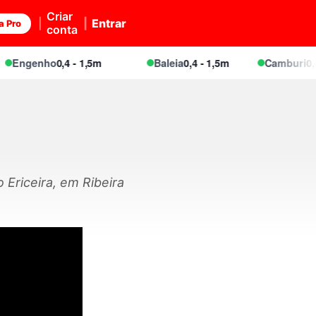
Criar
Entrar
a Pro
conta
Engenho
0,4 - 1,5m
Baleia
0,4 - 1,5m
Camburi
0,4 -
Ericeira, em Ribeira