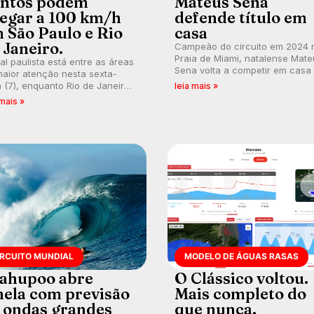
ntos podem
Mateus Sena
egar a 100 km/h
defende título em
 São Paulo e Rio
casa
 Janeiro.
Campeão do circuito em 2024 
Praia de Miami, natalense Mate
ral paulista está entre as áreas
Sena volta a competir em casa
aior atenção nesta sexta-
busca de manter a hegemonia
a (7), enquanto Rio de Janeiro
leia mais »
potiguar em etapa do Circuito
ém recebe alerta para ventos
 mais »
Banco do Brasil.
es. Rajadas já chegaram a 97,2
h em Itanhaém.
IRCUITO MUNDIAL
MODELO DE ÁGUAS RASAS
ahupoo abre
O Clássico voltou.
nela com previsão
Mais completo do
 ondas grandes
que nunca.