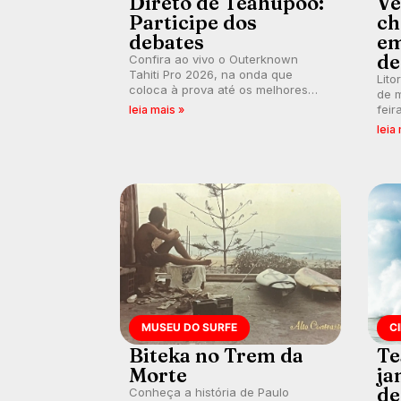
Direto de Teahupoo:
Ve
Participe dos
ch
debates
em
de
Confira ao vivo o Outerknown
Tahiti Pro 2026, na onda que
Lito
coloca à prova até os melhores
de m
surfistas do mundo. E participe dos
feir
leia mais »
debates em tempo real durante as
tamb
leia
etapas do Mundial da WSL.
fort
km/
MUSEU DO SURFE
C
Biteka no Trem da
Te
Morte
ja
de
Conheça a história de Paulo