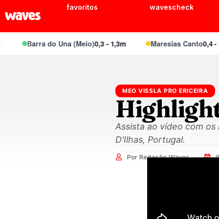
favoritos
wavescheck
Barra do Una (Meio)
0,3 - 1,3m
Maresias Canto
0,4 - 2,
MEO VISSLA PRO ERICEIRA
Highlight
Assista ao vídeo com os
D'Ilhas, Portugal.
Por Redação Waves
0