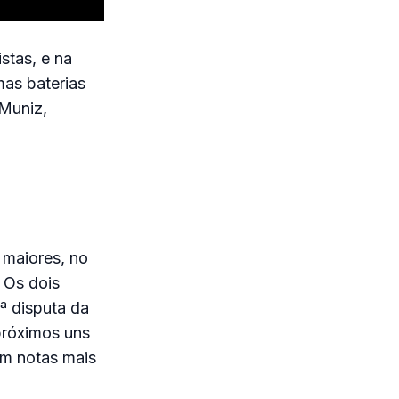
stas, e na
mas baterias
 Muniz,
 maiores, no
 Os dois
1ª disputa da
próximos uns
am notas mais