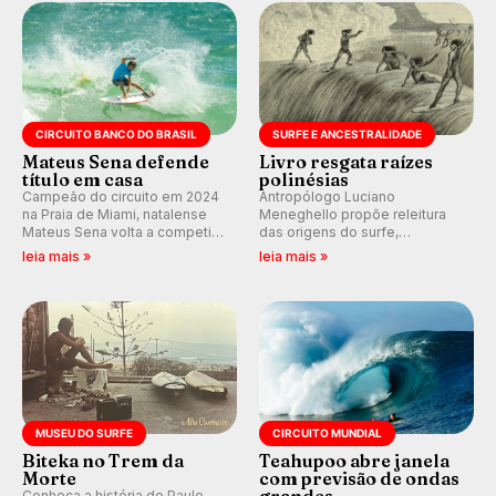
etapas da WSL.
km/h em Itanhaém.
CIRCUITO BANCO DO BRASIL
SURFE E ANCESTRALIDADE
Mateus Sena defende
Livro resgata raízes
título em casa
polinésias
Campeão do circuito em 2024
Antropólogo Luciano
na Praia de Miami, natalense
Meneghello propõe releitura
Mateus Sena volta a competir
das origens do surfe,
em casa em busca de manter a
resgatando a cultura polinésia
leia mais »
leia mais »
hegemonia potiguar em etapa
e questionando a visão
do Circuito Banco do Brasil.
ocidental que transformou a
prática em esporte e indústria.
MUSEU DO SURFE
CIRCUITO MUNDIAL
Biteka no Trem da
Teahupoo abre janela
Morte
com previsão de ondas
grandes
Conheça a história de Paulo