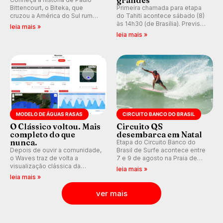
Bittencourt, o Biteka, que
Primeira chamada para etapa
cruzou a América do Sul rumo
do Tahiti acontece sábado (8)
ao Pacífico em uma jornada
às 14h30 (de Brasília). Previsão
leia mais »
que se tornou um marco de
indica swell consistente.
leia mais »
aventura, resiliência e paixão
Medina embarca para evento e
pelo surfe.
WSL divulga baterias, com
Kelly Slater convidado.
MODELO DE ÁGUAS RASAS
CIRCUITO BANCO DO BRASIL
O Clássico voltou. Mais
Circuito QS
completo do que
desembarca em Natal
nunca.
Etapa do Circuito Banco do
Depois de ouvir a comunidade,
Brasil de Surfe acontece entre
o Waves traz de volta a
7 e 9 de agosto na Praia de
visualização clássica da
Miami (RN), em disputas
leia mais »
previsão de águas rasas,
válidas pelo Qualifying Series
leia mais »
agora integrada à nova
(QS) 4.000 e pela corrida por
plataforma e com previsão das
vagas no Challenger Series.
ver mais
ondas para até 16 dias.