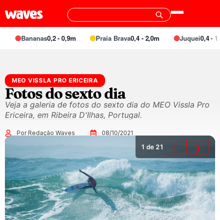
Bananas
0,2 - 0,9m
Praia Brava
0,4 - 2,0m
Juquei
0,4 - 1,
MEO VISSLA PRO ERICEIRA
Fotos do sexto dia
Veja a galeria de fotos do sexto dia do MEO Vissla Pro
Ericeira, em Ribeira D'Ilhas, Portugal.
Por Redação Waves
08/10/2021
1
de 21
❮
❯