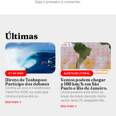
Seja o primeiro a comentar.
Últimas
CT AO VIVO
ALERTA NO LITORAL
Direto de Teahupoo:
Ventos podem chegar
Participe dos debates
a 100 km/h em São
Paulo e Rio de Janeiro.
Confira ao vivo o Outerknown
Tahiti Pro 2026, na onda que
Litoral paulista está entre as
coloca à prova até os
áreas de maior atenção nesta
melhores surfistas do mundo.
sexta-feira (7), enquanto Rio
leia mais »
Participe dos comentários e
de Janeiro também recebe
leia mais »
debates em tempo real no
alerta para ventos fortes.
nosso fórum, durante as
Rajadas já chegaram a 97,2