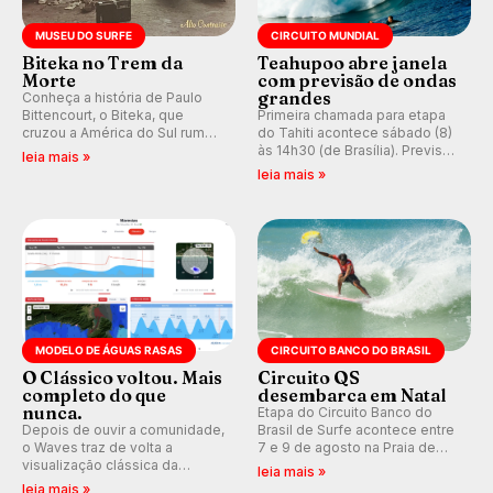
MUSEU DO SURFE
CIRCUITO MUNDIAL
Biteka no Trem da
Teahupoo abre janela
Morte
com previsão de ondas
grandes
Conheça a história de Paulo
Bittencourt, o Biteka, que
Primeira chamada para etapa
cruzou a América do Sul rumo
do Tahiti acontece sábado (8)
ao Pacífico em uma jornada
às 14h30 (de Brasília). Previsão
leia mais »
que se tornou um marco de
indica swell consistente.
leia mais »
aventura, resiliência e paixão
Medina embarca para evento e
pelo surfe.
WSL divulga baterias, com
Kelly Slater convidado.
MODELO DE ÁGUAS RASAS
CIRCUITO BANCO DO BRASIL
O Clássico voltou. Mais
Circuito QS
completo do que
desembarca em Natal
nunca.
Etapa do Circuito Banco do
Depois de ouvir a comunidade,
Brasil de Surfe acontece entre
o Waves traz de volta a
7 e 9 de agosto na Praia de
visualização clássica da
Miami (RN), em disputas
leia mais »
previsão de águas rasas,
válidas pelo Qualifying Series
leia mais »