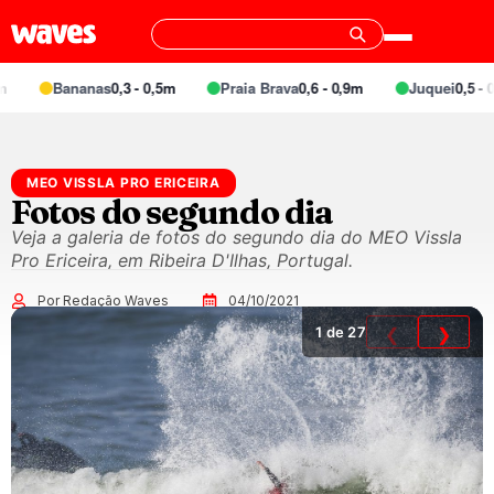
Bananas
0,3 - 0,5m
Praia Brava
0,6 - 0,9m
Juquei
0,5 - 0,
MEO VISSLA PRO ERICEIRA
Fotos do segundo dia
Veja a galeria de fotos do segundo dia do MEO Vissla
Pro Ericeira, em Ribeira D'Ilhas, Portugal.
Por Redação Waves
04/10/2021
1
de 27
❮
❯