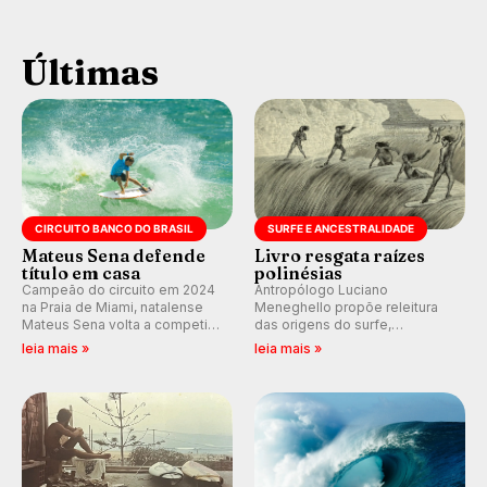
Últimas
CIRCUITO BANCO DO BRASIL
SURFE E ANCESTRALIDADE
Mateus Sena defende
Livro resgata raízes
título em casa
polinésias
Campeão do circuito em 2024
Antropólogo Luciano
na Praia de Miami, natalense
Meneghello propõe releitura
Mateus Sena volta a competir
das origens do surfe,
em casa em busca de manter a
resgatando a cultura polinésia
leia mais »
leia mais »
hegemonia potiguar em etapa
e questionando a visão
do Circuito Banco do Brasil.
ocidental que transformou a
prática em esporte e indústria.