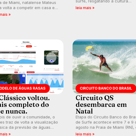
surfe, resgatando a cultura
a de Miami, natalense Mateus
polinésia e questionando a vis
 volta a competir em casa em
leia mais »
ocidental que transformou a
ca de manter a hegemonia
 mais »
prática em esporte e indústria.
guar em etapa do Circuito
o do Brasil.
ODELO DE ÁGUAS RASAS
CIRCUITO BANCO DO BRASIL
Clássico voltou.
Circuito QS
is completo do
desembarca em
e nunca.
Natal
is de ouvir a comunidade, o
Etapa do Circuito Banco do Bras
s traz de volta a visualização
de Surfe acontece entre 7 e 9 
sica da previsão de águas
agosto na Praia de Miami (RN),
s, agora integrada à nova
disputas válidas pelo Qualifying
 mais »
leia mais »