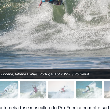
Ericeira, Ribeira D'Ilhas, Portugal. Foto: WSL / Poullenot.
 terceira fase masculina do Pro Ericeira com oito surfi