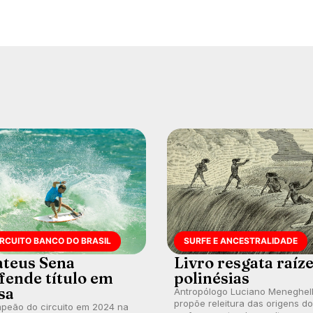
IRCUITO BANCO DO BRASIL
SURFE E ANCESTRALIDADE
teus Sena
Livro resgata raíz
fende título em
polinésias
sa
Antropólogo Luciano Meneghel
propõe releitura das origens do
peão do circuito em 2024 na