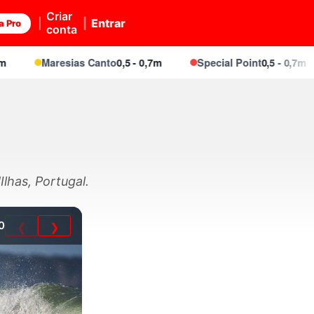
Criar
Entrar
a Pro
conta
Maresias Canto
0,5 - 0,7m
Special Point
0,5 - 0,7m
Ilhas, Portugal.
0
❮
❯