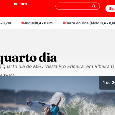
cultura
Sej
7m
Juquei
0,4 - 0,6m
Barra do Una (Meio)
0,4 - 0,6m
quarto dia
o quarto dia do MEO Vissla Pro Ericeira, em Ribeira D'
6/10/2021
1
de 2