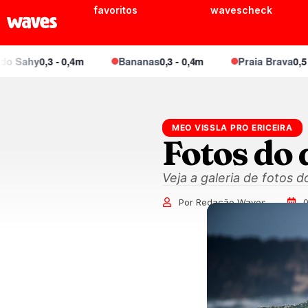
favoritos
wavescheck
Sahy
0,3 - 0,4m
Bananas
0,3 - 0,4m
Praia Brava
0,5 - 0,
MEO VISSLA PRO ERICEIRA
Fotos do 
Veja a galeria de fotos d
Por Redação Waves
0