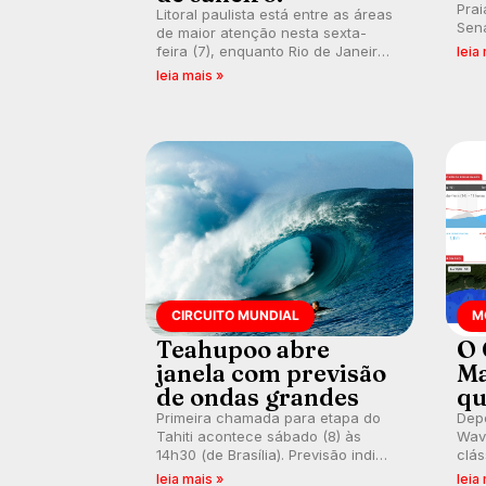
Prai
Litoral paulista está entre as áreas
Sena
de maior atenção nesta sexta-
bus
feira (7), enquanto Rio de Janeiro
leia
poti
também recebe alerta para ventos
leia mais »
Banc
fortes. Rajadas já chegaram a 97,2
km/h em Itanhaém.
CIRCUITO MUNDIAL
M
Teahupoo abre
O 
janela com previsão
Ma
de ondas grandes
qu
Primeira chamada para etapa do
Depo
Tahiti acontece sábado (8) às
Wave
14h30 (de Brasília). Previsão indica
clás
swell consistente. Medina
rasa
leia mais »
leia