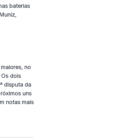
mas baterias
 Muniz,
 maiores, no
 Os dois
1ª disputa da
próximos uns
am notas mais