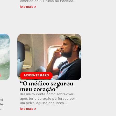
América do Sul rumo ao Pacífico
ão
em uma jornada que se tornou um
leia mais »
marco de aventura, resiliência e
paixão pelo surfe.
ACIDENTE RARO
“O médico segurou
meu coração”
Brasileiro conta como sobreviveu
após ter o coração perfurado por
il
um peixe-agulha enquanto
de
surfava na Costa Rica.
 em
leia mais »