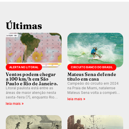
Últimas
ALERTA NO LITORAL
CIRCUITO BANCO DO BRASIL
Ventos podem chegar
Mateus Sena defende
a 100 km/h em São
título em casa
Paulo e Rio de Janeiro.
Campeão do circuito em 2024
Litoral paulista está entre as
na Praia de Miami, natalense
áreas de maior atenção nesta
Mateus Sena volta a competir
sexta-feira (7), enquanto Rio
em casa em busca de manter a
leia mais »
de Janeiro também recebe
hegemonia potiguar em etapa
leia mais »
alerta para ventos fortes.
do Circuito Banco do Brasil.
Rajadas já chegaram a 97,2
km/h em Itanhaém.