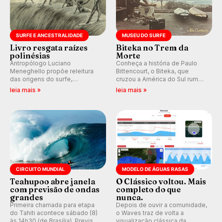
SURFE E ANCESTRALIDADE
MUSEU DO SURFE
Livro resgata raízes
Biteka no Trem da
polinésias
Morte
Antropólogo Luciano
Conheça a história de Paulo
Meneghello propõe releitura
Bittencourt, o Biteka, que
das origens do surfe,
cruzou a América do Sul rumo
resgatando a cultura polinésia
ao Pacífico em uma jornada
leia mais »
leia mais »
e questionando a visão
que se tornou um marco de
ocidental que transformou a
aventura, resiliência e paixão
prática em esporte e indústria.
pelo surfe.
CIRCUITO MUNDIAL
MODELO DE ÁGUAS RASAS
Teahupoo abre janela
O Clássico voltou. Mais
com previsão de ondas
completo do que
grandes
nunca.
Primeira chamada para etapa
Depois de ouvir a comunidade,
do Tahiti acontece sábado (8)
o Waves traz de volta a
às 14h30 (de Brasília). Previsão
visualização clássica da