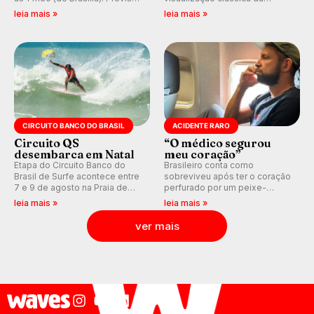
indica swell consistente.
previsão de águas rasas,
leia mais »
leia mais »
Medina embarca para evento e
agora integrada à nova
WSL divulga baterias, com
plataforma e com previsão das
Kelly Slater convidado.
ondas para até 16 dias.
CIRCUITO BANCO DO BRASIL
ACIDENTE RARO
Circuito QS
“O médico segurou
desembarca em Natal
meu coração”
Etapa do Circuito Banco do
Brasileiro conta como
Brasil de Surfe acontece entre
sobreviveu após ter o coração
7 e 9 de agosto na Praia de
perfurado por um peixe-
Miami (RN), em disputas
agulha enquanto surfava na
leia mais »
leia mais »
válidas pelo Qualifying Series
Costa Rica.
(QS) 4.000 e pela corrida por
ver mais
vagas no Challenger Series.