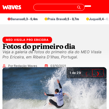
Bananas
0,3 - 0,4m
Praia Brava
0,5 - 0,7m
Juquei
0,4 - 0,
MEO VISSLA PRO ERICEIRA
Fotos do primeiro dia
Veja a galeria de fotos do primeiro dia do MEO Vissla
Pro Ericeira, em Ribeira D'Ilhas, Portugal.
Por Redação Waves
03/10/2021
1
de 29
❮
❯