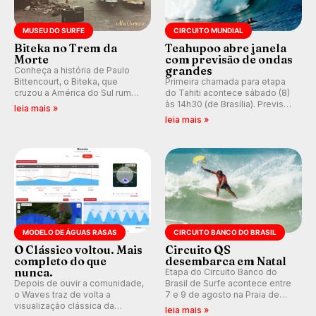
MUSEU DO SURFE
CIRCUITO MUNDIAL
Biteka no Trem da
Teahupoo abre janela
Morte
com previsão de ondas
grandes
Conheça a história de Paulo
Bittencourt, o Biteka, que
Primeira chamada para etapa
cruzou a América do Sul rumo
do Tahiti acontece sábado (8)
ao Pacífico em uma jornada
às 14h30 (de Brasília). Previsão
leia mais »
que se tornou um marco de
indica swell consistente.
leia mais »
aventura, resiliência e paixão
Medina embarca para evento e
pelo surfe.
WSL divulga baterias, com
Kelly Slater convidado.
MODELO DE ÁGUAS RASAS
CIRCUITO BANCO DO BRASIL
O Clássico voltou. Mais
Circuito QS
completo do que
desembarca em Natal
nunca.
Etapa do Circuito Banco do
Depois de ouvir a comunidade,
Brasil de Surfe acontece entre
o Waves traz de volta a
7 e 9 de agosto na Praia de
visualização clássica da
Miami (RN), em disputas
leia mais »