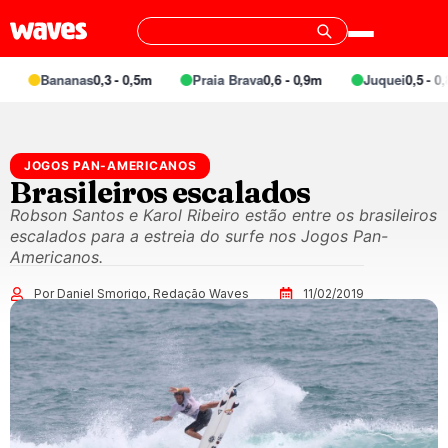
Bananas
0,3 - 0,5m
Praia Brava
0,6 - 0,9m
Juquei
0,5 - 0,8
JOGOS PAN-AMERICANOS
Brasileiros escalados
Robson Santos e Karol Ribeiro estão entre os brasileiros
escalados para a estreia do surfe nos Jogos Pan-
Americanos.
Por Daniel Smorigo, Redação Waves
11/02/2019