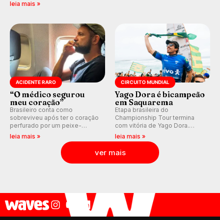
previsão de águas rasas,
válidas pelo Qualifying Series
leia mais »
agora integrada à nova
(QS) 4.000 e pela corrida por
plataforma e com previsão das
vagas no Challenger Series.
ondas para até 16 dias.
ACIDENTE RARO
CIRCUITO MUNDIAL
“O médico segurou
Yago Dora é bicampeão
meu coração”
em Saquarema
Brasileiro conta como
Etapa brasileira do
sobreviveu após ter o coração
Championship Tour termina
perfurado por um peixe-
com vitória de Yago Dora.
agulha enquanto surfava na
Sawyer Lindblad vence entre
leia mais »
leia mais »
Costa Rica.
as mulheres e Leonardo
Fioravanti assume liderança do
ver mais
ranking mundial da WSL, na
etapa de Saquarema.