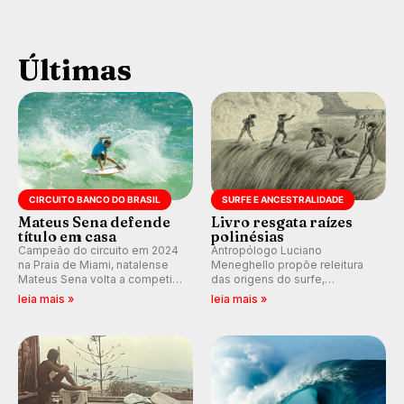
Últimas
CIRCUITO BANCO DO BRASIL
SURFE E ANCESTRALIDADE
Mateus Sena defende
Livro resgata raízes
título em casa
polinésias
Campeão do circuito em 2024
Antropólogo Luciano
na Praia de Miami, natalense
Meneghello propõe releitura
Mateus Sena volta a competir
das origens do surfe,
em casa em busca de manter a
resgatando a cultura polinésia
leia mais »
leia mais »
hegemonia potiguar em etapa
e questionando a visão
do Circuito Banco do Brasil.
ocidental que transformou a
prática em esporte e indústria.