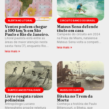
ALERTA NO LITORAL
CIRCUITO BANCO DO BRASIL
Ventos podem chegar
Mateus Sena defende
a 100 km/h em São
título em casa
Paulo e Rio de Janeiro.
Campeão do circuito em 2024
Litoral paulista está entre as
na Praia de Miami, natalense
áreas de maior atenção nesta
Mateus Sena volta a competir
sexta-feira (7), enquanto Rio
em casa em busca de manter a
leia mais »
de Janeiro também recebe
hegemonia potiguar em etapa
leia mais »
alerta para ventos fortes.
do Circuito Banco do Brasil.
Rajadas já chegaram a 97,2
km/h em Itanhaém.
SURFE E ANCESTRALIDADE
MUSEU DO SURFE
Livro resgata raízes
Biteka no Trem da
polinésias
Morte
Antropólogo Luciano
Conheça a história de Paulo
Meneghello propõe releitura
Bittencourt, o Biteka, que