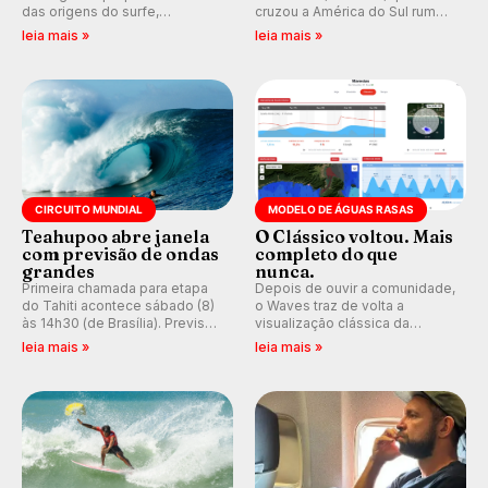
das origens do surfe,
cruzou a América do Sul rumo
resgatando a cultura polinésia
ao Pacífico em uma jornada
leia mais »
leia mais »
e questionando a visão
que se tornou um marco de
ocidental que transformou a
aventura, resiliência e paixão
prática em esporte e indústria.
pelo surfe.
CIRCUITO MUNDIAL
MODELO DE ÁGUAS RASAS
Teahupoo abre janela
O Clássico voltou. Mais
com previsão de ondas
completo do que
grandes
nunca.
Primeira chamada para etapa
Depois de ouvir a comunidade,
do Tahiti acontece sábado (8)
o Waves traz de volta a
às 14h30 (de Brasília). Previsão
visualização clássica da
indica swell consistente.
previsão de águas rasas,
leia mais »
leia mais »
Medina embarca para evento e
agora integrada à nova
WSL divulga baterias, com
plataforma e com previsão das
Kelly Slater convidado.
ondas para até 16 dias.