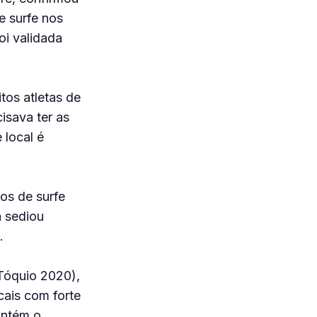
de surfe nos
i validada
os atletas de
isava ter as
 local é
os de surfe
á sediou
.
(Tóquio 2020),
cais com forte
antém o