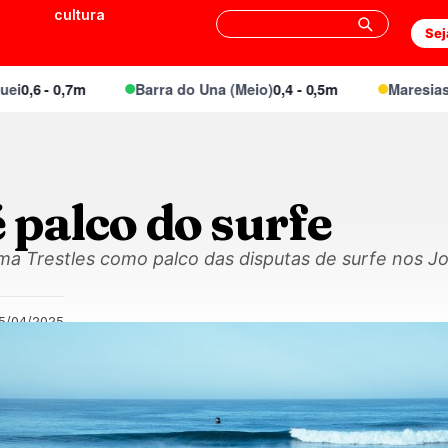
cultura
Sej
,6 - 0,7m
Barra do Una (Meio)
0,4 - 0,5m
Maresias Can
é palco do surfe
rma Trestles como palco das disputas de surfe nos J
15/04/2025