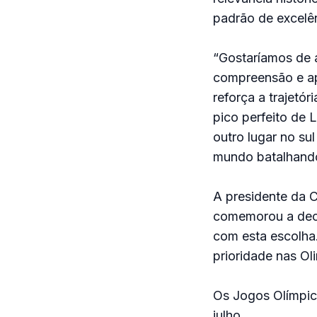
padrão de excelên
“Gostaríamos de 
compreensão e apo
reforça a trajetór
pico perfeito de
outro lugar no su
mundo batalhando 
A presidente da 
comemorou a deci
com esta escolha.
prioridade nas Oli
Os Jogos Olímpic
julho.