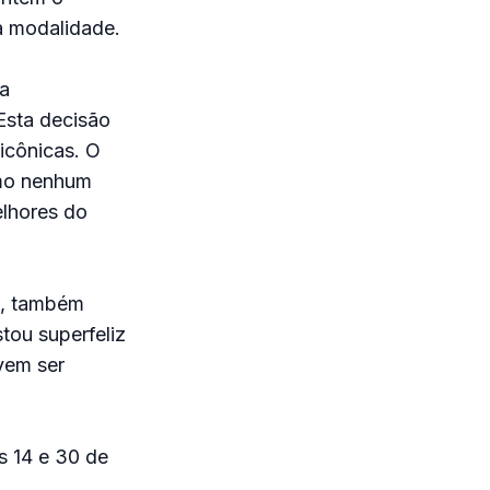
a modalidade.
a
Esta decisão
 icônicas. O
omo nenhum
elhores do
t, também
tou superfeliz
vem ser
s 14 e 30 de