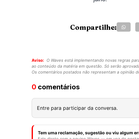
Compartilhe:
Aviso:
O Waves está implementando novas regras para o
ao conteúdo da matéria em questão. Só serão aprovad
Os comentários postados não representam a opinião do
0
comentários
Entre para participar da conversa.
Tem uma reclamação, sugestão ou viu algum er
Fale direto com a equipe Waves — em vez de posta