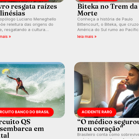
vro resgata raízes
Biteka no Trem da
linésias
Morte
ropólogo Luciano Meneghello
Conheça a história de Paulo
õe releitura das origens do
Bittencourt, o Biteka, que cruz
e, resgatando a cultura
América do Sul rumo ao Pacífi
nésia e questionando a visão
em uma jornada que se tornou
 mais »
leia mais »
ental que transformou a
marco de aventura, resiliência 
ica em esporte e indústria.
paixão pelo surfe.
IRCUITO BANCO DO BRASIL
ACIDENTE RARO
rcuito QS
“O médico seguro
sembarca em
meu coração”
tal
Brasileiro conta como sobreviv