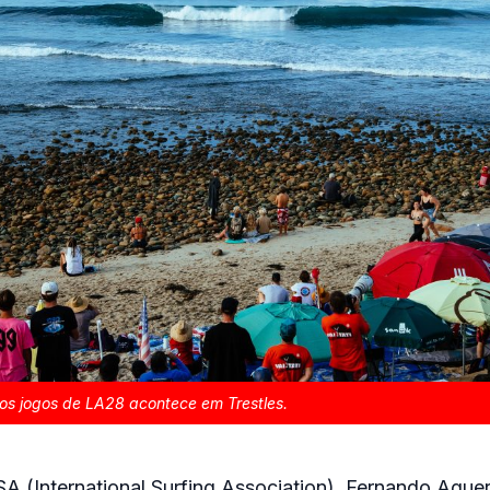
nos jogos de LA28 acontece em Trestles.
SA (International Surfing Association), Fernando Ague