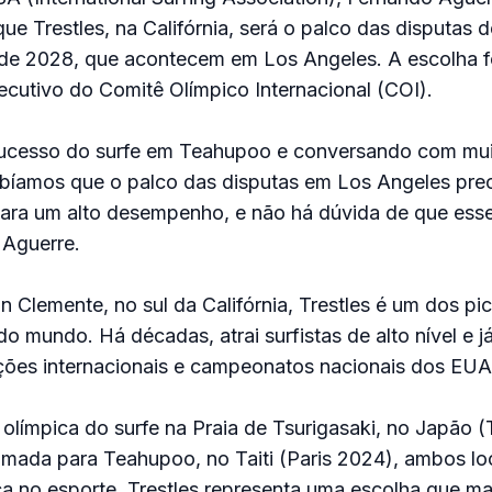
que Trestles, na Califórnia, será o palco das disputas 
de 2028, que acontecem em Los Angeles. A escolha fo
cutivo do Comitê Olímpico Internacional (COI).
 sucesso do surfe em Teahupoo e conversando com muit
bíamos que o palco das disputas em Los Angeles prec
ara um alto desempenho, e não há dúvida de que esse
 Aguerre.
 Clemente, no sul da Califórnia, Trestles é um dos pic
do mundo. Há décadas, atrai surfistas de alto nível e j
ções internacionais e campeonatos nacionais dos EUA
 olímpica do surfe na Praia de Tsurigasaki, no Japão 
mada para Teahupoo, no Taiti (Paris 2024), ambos lo
ica no esporte, Trestles representa uma escolha que m