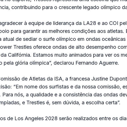
cia, contribuindo para o crescente legado olímpico d
agradecer à equipe de liderança da LA28 e ao COI pel
io para garantir as melhores condições aos atletas. 
ia atual de sediar o surfe olímpico em ondas oceânicas
 Lower Trestles oferece ondas de alto desempenho c
l da Califórnia. Estamos muito animados para ver os m
pela glória olímpica”, declarou Fernando Aguerre.
Comissão de Atletas da ISA, a francesa Justine Dupon
são: “Em nome dos surfistas e da nossa comissão, es
 Para nós, a qualidade e a consistência das ondas de
mpíadas, e Trestles é, sem dúvida, a escolha certa”.
os de Los Angeles 2028 serão realizados entre os dia