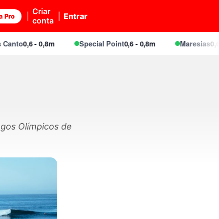
Criar
Entrar
a Pro
conta
to
0,6 - 0,8m
Special Point
0,6 - 0,8m
Maresias
0,6 - 0
ogos Olímpicos de