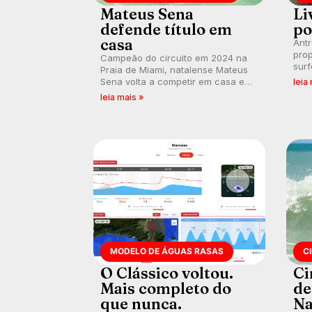
Mateus Sena
Li
defende título em
po
casa
Ant
prop
Campeão do circuito em 2024 na
surf
Praia de Miami, natalense Mateus
poli
Sena volta a competir em casa em
leia
ocid
busca de manter a hegemonia
leia mais »
prát
potiguar em etapa do Circuito
Banco do Brasil.
MODELO DE ÁGUAS RASAS
C
O Clássico voltou.
Ci
Mais completo do
de
que nunca.
Na