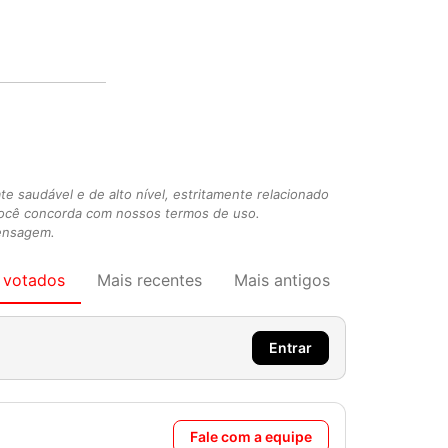
 saudável e de alto nível, estritamente relacionado
você concorda com nossos termos de uso.
mensagem.
 votados
Mais recentes
Mais antigos
Entrar
Fale com a equipe