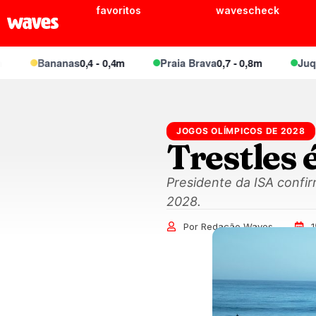
favoritos
wavescheck
Bananas
0,4 - 0,4m
Praia Brava
0,7 - 0,8m
Juquei
0
JOGOS OLÍMPICOS DE 2028
Trestles 
Presidente da ISA confi
2028.
Por Redação Waves