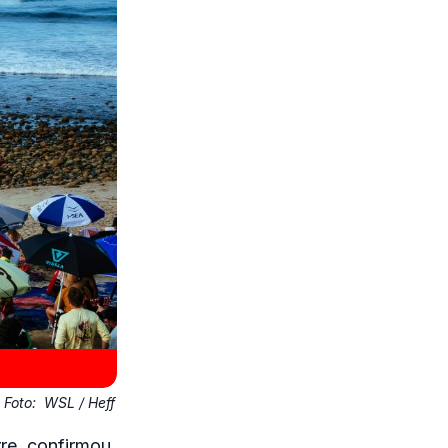
Foto:
WSL / Heff
rre, confirmou