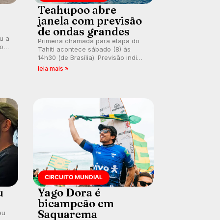
Teahupoo abre
janela com previsão
de ondas grandes
ou a
Primeira chamada para etapa do
co
Tahiti acontece sábado (8) às
 um
14h30 (de Brasília). Previsão indica
e
swell consistente. Medina
leia mais »
embarca para evento e WSL
divulga baterias, com Kelly Slater
convidado.
CIRCUITO MUNDIAL
u
Yago Dora é
bicampeão em
Saquarema
eu