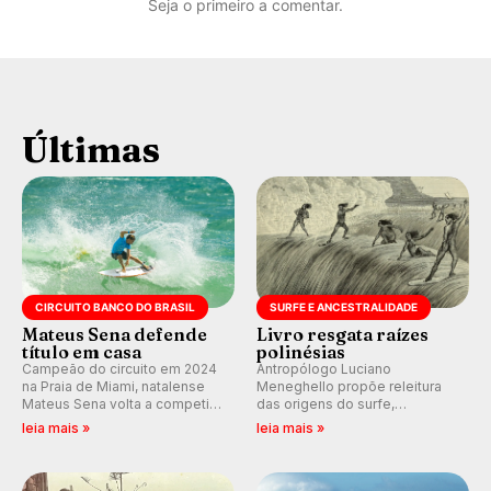
Seja o primeiro a comentar.
Últimas
CIRCUITO BANCO DO BRASIL
SURFE E ANCESTRALIDADE
Mateus Sena defende
Livro resgata raízes
título em casa
polinésias
Campeão do circuito em 2024
Antropólogo Luciano
na Praia de Miami, natalense
Meneghello propõe releitura
Mateus Sena volta a competir
das origens do surfe,
em casa em busca de manter a
resgatando a cultura polinésia
leia mais »
leia mais »
hegemonia potiguar em etapa
e questionando a visão
do Circuito Banco do Brasil.
ocidental que transformou a
prática em esporte e indústria.