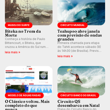
MUSEU DO SURFE
CIRCUITO MUNDIAL
Biteka no Trem da
Teahupoo abre janela
Morte
com previsão de ondas
grandes
Conheça a história de Paulo
Bittencourt, o Biteka, que
Primeira chamada para etapa
cruzou a América do Sul rumo
do Tahiti acontece sábado (8)
ao Pacífico em uma jornada
às 14h30 (de Brasília). Previsão
leia mais »
que se tornou um marco de
indica swell consistente.
leia mais »
aventura, resiliência e paixão
Medina embarca para evento e
pelo surfe.
WSL divulga baterias, com
Kelly Slater convidado.
MODELO DE ÁGUAS RASAS
CIRCUITO BANCO DO BRASIL
O Clássico voltou. Mais
Circuito QS
completo do que
desembarca em Natal
nunca.
Etapa do Circuito Banco do