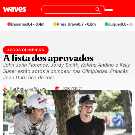
Bananas
0,4 - 0,4m
Praia Brava
0,7 - 0,8m
Juquei
0,6 - 0,7m
JOGOS OLÍMPICOS
A lista dos aprovados
John John Florence, Jordy Smith, Kolohe Andino e Kelly
Slater estão aptos a competir nas Olimpíadas. Francês
Joan Duru fica de fora.
Por Redação Waves
02/07/2021