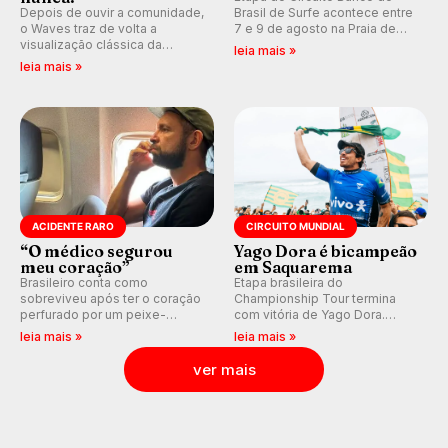
Depois de ouvir a comunidade,
Brasil de Surfe acontece entre
o Waves traz de volta a
7 e 9 de agosto na Praia de
visualização clássica da
Miami (RN), em disputas
leia mais »
previsão de águas rasas,
válidas pelo Qualifying Series
leia mais »
agora integrada à nova
(QS) 4.000 e pela corrida por
plataforma e com previsão das
vagas no Challenger Series.
ondas para até 16 dias.
ACIDENTE RARO
CIRCUITO MUNDIAL
“O médico segurou
Yago Dora é bicampeão
meu coração”
em Saquarema
Brasileiro conta como
Etapa brasileira do
sobreviveu após ter o coração
Championship Tour termina
perfurado por um peixe-
com vitória de Yago Dora.
agulha enquanto surfava na
Sawyer Lindblad vence entre
leia mais »
leia mais »
Costa Rica.
as mulheres e Leonardo
Fioravanti assume liderança do
ver mais
ranking mundial da WSL, na
etapa de Saquarema.