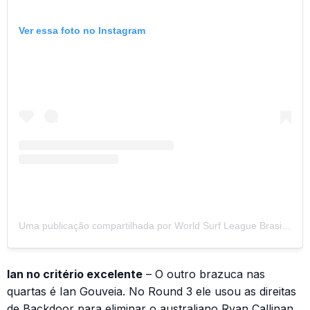
Ver essa foto no Instagram
Uma publicação compartilhada por World Surf League Brasil (@wslbrasil)
Ian no critério excelente
– O outro brazuca nas
quartas é Ian Gouveia. No Round 3 ele usou as direitas
de Backdoor para eliminar o australiano Ryan Callinan.