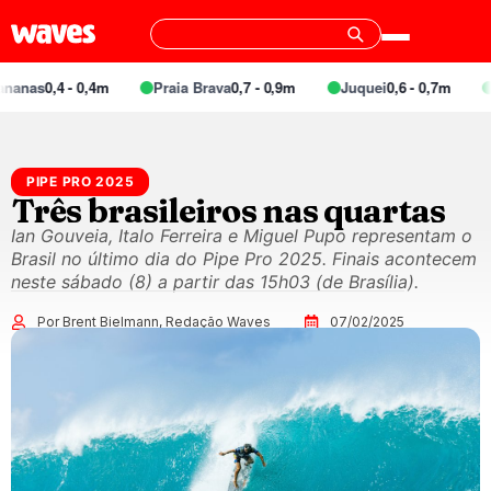
0,4 - 0,4m
Praia Brava
0,7 - 0,9m
Juquei
0,6 - 0,7m
Barra
PIPE PRO 2025
Três brasileiros nas quartas
Ian Gouveia, Italo Ferreira e Miguel Pupo representam o
Brasil no último dia do Pipe Pro 2025. Finais acontecem
neste sábado (8) a partir das 15h03 (de Brasília).
Por Brent Bielmann, Redação Waves
07/02/2025