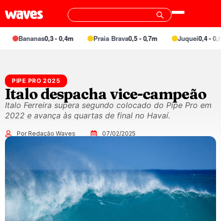
Bananas
0,3 - 0,4m
Praia Brava
0,5 - 0,7m
Juquei
0,4 - 0,6m
PIPE PRO 2025
Italo despacha vice-campeão
Italo Ferreira supera segundo colocado do Pipe Pro em
2022 e avança às quartas de final no Havaí.
Por Redação Waves
07/02/2025