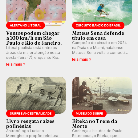
ALERTA NO LITORAL
CIRCUITO BANCO DO BRASIL
Ventos podem chegar
Mateus Sena defende
a 100 km/h em São
título em casa
Paulo e Rio de Janeiro.
Campeão do circuito em 2024
Litoral paulista está entre as
na Praia de Miami, natalense
áreas de maior atenção nesta
Mateus Sena volta a competir
sexta-feira (7), enquanto Rio
em casa em busca de manter a
leia mais »
de Janeiro também recebe
hegemonia potiguar em etapa
leia mais »
alerta para ventos fortes.
do Circuito Banco do Brasil.
Rajadas já chegaram a 97,2
km/h em Itanhaém.
SURFE E ANCESTRALIDADE
MUSEU DO SURFE
Livro resgata raízes
Biteka no Trem da
polinésias
Morte
Antropólogo Luciano
Conheça a história de Paulo
Meneghello propõe releitura
Bittencourt, o Biteka, que