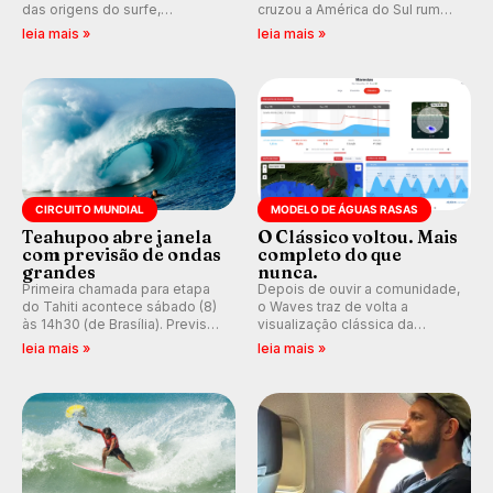
das origens do surfe,
cruzou a América do Sul rumo
resgatando a cultura polinésia
ao Pacífico em uma jornada
leia mais »
leia mais »
e questionando a visão
que se tornou um marco de
ocidental que transformou a
aventura, resiliência e paixão
prática em esporte e indústria.
pelo surfe.
CIRCUITO MUNDIAL
MODELO DE ÁGUAS RASAS
Teahupoo abre janela
O Clássico voltou. Mais
com previsão de ondas
completo do que
grandes
nunca.
Primeira chamada para etapa
Depois de ouvir a comunidade,
do Tahiti acontece sábado (8)
o Waves traz de volta a
às 14h30 (de Brasília). Previsão
visualização clássica da
indica swell consistente.
previsão de águas rasas,
leia mais »
leia mais »
Medina embarca para evento e
agora integrada à nova
WSL divulga baterias, com
plataforma e com previsão das
Kelly Slater convidado.
ondas para até 16 dias.