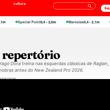
cultura
Sej
Special Point
0,4 - 2,0m
Maresias
0,4 - 2,1m
En
 repertório
ago Dora treina nas esquerdas clássicas de Raglan,
nobras antes do New Zealand Pro 2026.
13/05/2026