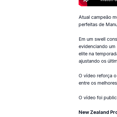
Atual campeão mu
perfeitas de Man
Em um swell consi
evidenciando um r
elite na tempora
ajustando os últ
O vídeo reforça 
entre os melhore
O vídeo foi publ
New Zealand Pr