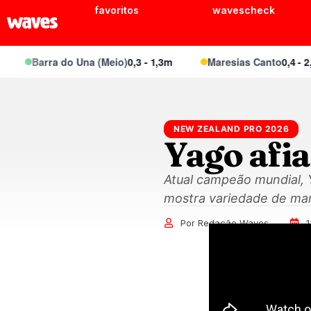
favoritos
wavescheck
Barra do Una (Meio)
0,3 - 1,3m
Maresias Canto
0,4 - 2,1m
NEW ZEALAND PRO 2026
Yago afia
Atual campeão mundial, Y
mostra variedade de ma
Por Redação Waves