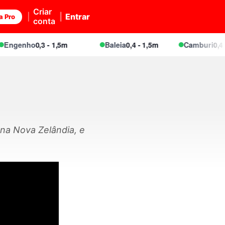
Criar
Entrar
a Pro
conta
genho
0,3 - 1,5m
Baleia
0,4 - 1,5m
Camburi
0,4 - 1,
 na Nova Zelândia, e