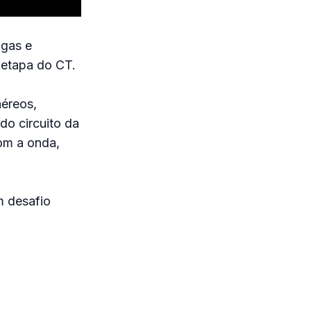
ngas e
 etapa do CT.
aéreos,
do circuito da
om a onda,
m desafio