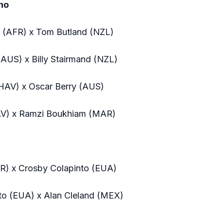
no
 (AFR) x Tom Butland (NZL)
(AUS) x Billy Stairmand (NZL)
HAV) x Oscar Berry (AUS)
AV) x Ramzi Boukhiam (MAR)
FR) x Crosby Colapinto (EUA)
to (EUA) x Alan Cleland (MEX)