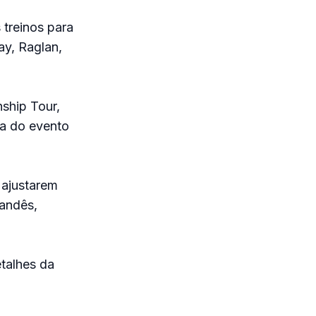
 treinos para
ay, Raglan,
ship Tour,
da do evento
 ajustarem
landês,
etalhes da