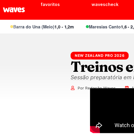
favoritos
wavescheck
Barra do Una (Meio)
1,0 - 1,2m
Maresias Canto
1,6 - 2,1m
NEW ZEALAND PRO 2026
Treinos 
Sessão preparatória em 
Por Redação Waves