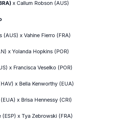
(BRA)
x Callum Robson (AUS)
o
ns (AUS) x Vahine Fierro (FRA)
AN) x Yolanda Hopkins (POR)
AUS) x Francisca Veselko (POR)
(HAV) x Bella Kenworthy (EUA)
 (EUA) x Brisa Hennessy (CRI)
e (ESP) x Tya Zebrowski (FRA)