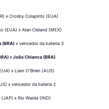
FR) x Crosby Colapinto (EUA)
to (EUA) x Alan Cleland (MEX)
a (BRA)
x vencedor da bateria 3
(BRA)
x
João Chianca (BRA)
(EUA) x Liam O’Brien (AUS)
US) x vencedor da bateria 2
 (JAP) x Rio Waida (IND)