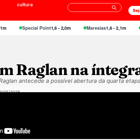
cultura
Sej
Special Point
1,6 - 2,0m
Maresias
1,6 - 2,1m
En
em Raglan na íntegr
Raglan antecede a possível abertura da quarta etap
13/05/2026