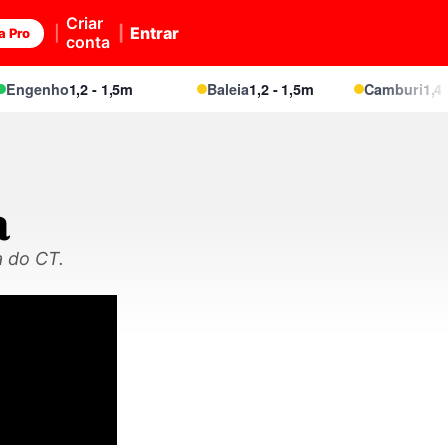
Criar
Entrar
a Pro
conta
genho
1,2 - 1,5m
Baleia
1,2 - 1,5m
Camburi
1,4 - 1,
a
a do CT.