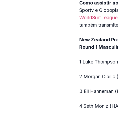
Como assistir ao
Sportv e Globopl
WorldSurfLeague
também transmite,
New Zealand Pr
Round 1 Masculi
1 Luke Thompson
2 Morgan Cibilic 
3 Eli Hanneman (
4 Seth Moniz (H